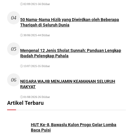
02/09/2021
•
56 Dilihat
04
50 Nama-Nama Hizib yang Diwirdkan oleh Beberapa
Thariqah di Seluruh Dunia
30/06/2025
•
44 Dilihat
05
Mengenal 12 Jenis Sholat Sunnah: Panduan Lengkap
Ibadah Pelengkap Pahala
13/07/2025
•
35 Dilihat
06
NEGARA WAJIB MENJAMIN KEAMANAN SELURUH
RAKYAT
01/08/2026
•
26 Dilihat
Artikel Terbaru
HUT Ke-8, Bawaslu Kulon Progo Gelar Lomba
Baca Puisi