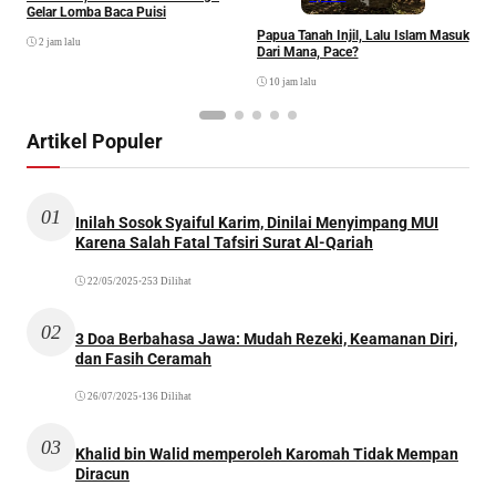
Gelar Lomba Baca Puisi
Papua Tanah Injil, Lalu Islam Masuk
2 jam lalu
Dari Mana, Pace?
10 jam lalu
Artikel Populer
01
Inilah Sosok Syaiful Karim, Dinilai Menyimpang MUI
Karena Salah Fatal Tafsiri Surat Al-Qariah
22/05/2025
•
253 Dilihat
02
3 Doa Berbahasa Jawa: Mudah Rezeki, Keamanan Diri,
dan Fasih Ceramah
26/07/2025
•
136 Dilihat
03
Khalid bin Walid memperoleh Karomah Tidak Mempan
Diracun