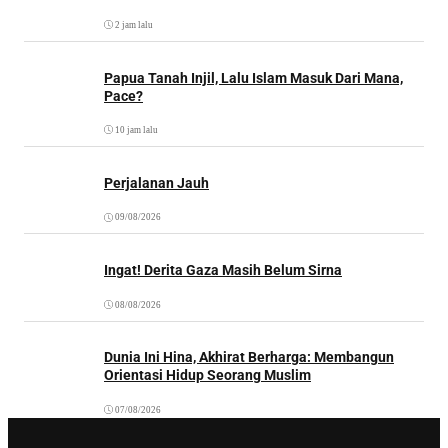
2 jam lalu
Papua Tanah Injil, Lalu Islam Masuk Dari Mana,
Pace?
10 jam lalu
Perjalanan Jauh
09/08/2026
Ingat! Derita Gaza Masih Belum Sirna
08/08/2026
Dunia Ini Hina, Akhirat Berharga: Membangun
Orientasi Hidup Seorang Muslim
07/08/2026