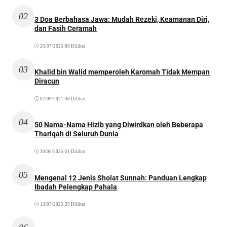
02
3 Doa Berbahasa Jawa: Mudah Rezeki, Keamanan Diri,
dan Fasih Ceramah
26/07/2025
•
88 Dilihat
03
Khalid bin Walid memperoleh Karomah Tidak Mempan
Diracun
02/09/2021
•
36 Dilihat
04
50 Nama-Nama Hizib yang Diwirdkan oleh Beberapa
Thariqah di Seluruh Dunia
30/06/2025
•
31 Dilihat
05
Mengenal 12 Jenis Sholat Sunnah: Panduan Lengkap
Ibadah Pelengkap Pahala
13/07/2025
•
29 Dilihat