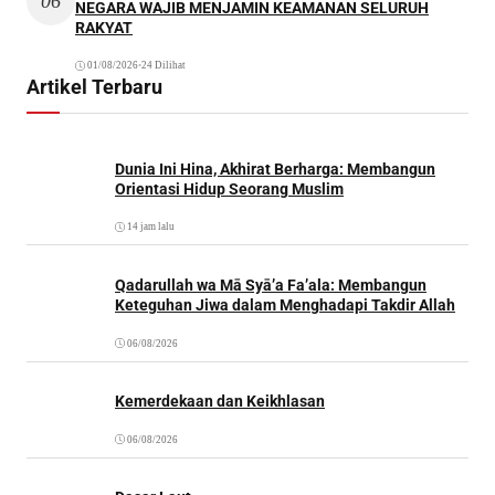
06
NEGARA WAJIB MENJAMIN KEAMANAN SELURUH
RAKYAT
01/08/2026
•
24 Dilihat
Artikel Terbaru
Dunia Ini Hina, Akhirat Berharga: Membangun
Orientasi Hidup Seorang Muslim
14 jam lalu
Qadarullah wa Mā Syā’a Fa’ala: Membangun
Keteguhan Jiwa dalam Menghadapi Takdir Allah
06/08/2026
Kemerdekaan dan Keikhlasan
06/08/2026