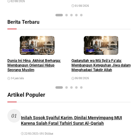
02/08/2026
01/08/2026
Berita Terbaru
Khazanah
Ibadah
Dunia Ini Hina, Akhirat Berharga:
Qadarullah wa Mā Syā’a Fa’ala:
K
Membangun Orientasi Hidup
Membangun Keteguhan Jiwa dalam
Seorang Muslim
Menghadapi Takdir Allah
14 jam lalu
06/08/2026
Artikel Populer
01
Inilah Sosok Syaiful Karim, Dinilai Menyimpang MUI
Karena Salah Fatal Tafsiri Surat Al-Qariah
22/05/2025
•
191 Dilihat