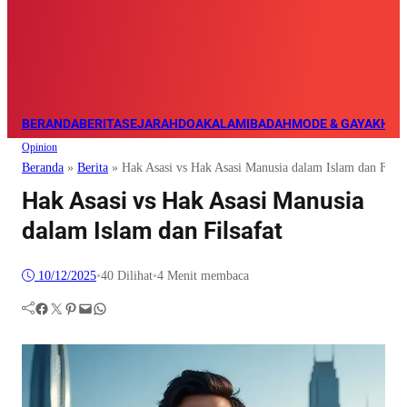
BERANDA
BERITA
SEJARAH
DOA
KALAM
IBADAH
MODE & GAYA
KHAZ
Opinion
Beranda
»
Berita
»
Hak Asasi vs Hak Asasi Manusia dalam Islam dan Filsa
Hak Asasi vs Hak Asasi Manusia
dalam Islam dan Filsafat
10/12/2025
•
40
Dilihat
•
4 Menit membaca
Facebook
Twitter
Pinterest
Mail
WhatsApp