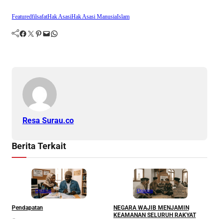
Featured
filsafat
Hak Asasi
Hak Asasi Manusia
Islam
Facebook
Twitter
Pinterest
Mail
WhatsApp
Resa Surau.co
Berita Terkait
Opinion
Opinion
Pendapatan
NEGARA WAJIB MENJAMIN
M
KEAMANAN SELURUH RAKYAT