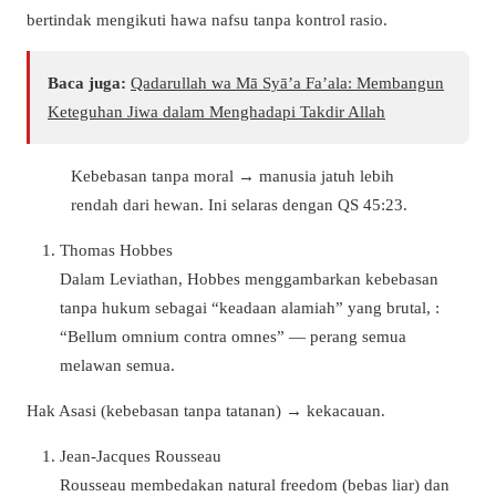
bertindak mengikuti hawa nafsu tanpa kontrol rasio.
Baca juga:
Qadarullah wa Mā Syā’a Fa’ala: Membangun
Keteguhan Jiwa dalam Menghadapi Takdir Allah
Kebebasan tanpa moral → manusia jatuh lebih
rendah dari hewan. Ini selaras dengan QS 45:23.
Thomas Hobbes
Dalam Leviathan, Hobbes menggambarkan kebebasan
tanpa hukum sebagai “keadaan alamiah” yang brutal, :
“Bellum omnium contra omnes” — perang semua
melawan semua.
Hak Asasi (kebebasan tanpa tatanan) → kekacauan.
Jean-Jacques Rousseau
Rousseau membedakan natural freedom (bebas liar) dan