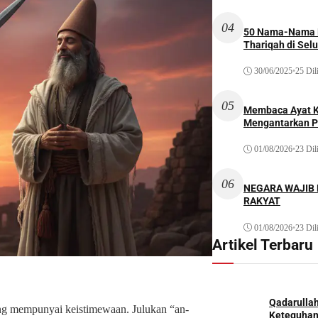
04
50 Nama-Nama H
Thariqah di Sel
30/06/2025
•
25 Dil
05
Membaca Ayat Ku
Mengantarkan P
01/08/2026
•
23 Dil
06
NEGARA WAJIB
RAKYAT
01/08/2026
•
23 Dil
Artikel Terbaru
Qadarulla
ang mempunyai keistimewaan. Julukan “an-
Keteguhan