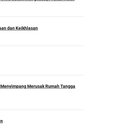
an dan Keikhlasan
 Menyimpang Merusak Rumah Tangga
an