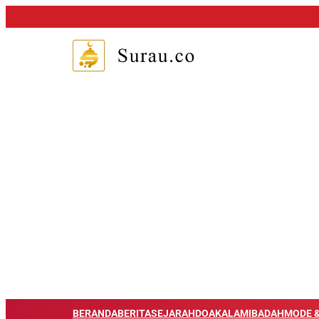
BERANDA
BERITA
SEJARAH
DOA
KALAM
IBADAH
MODE &