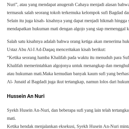
Nuri”, atau yang mendapat anugerah Cahaya menjadi alasan bahwa 
termasuk salah seorang tokoh terkemuka kelompok sufi Bagdad d
Selain itu juga kisah- kisahnya yang dapat menjadi hikmah hingga 
mendapatkan hukuman mati dengan algojo yang siap memenggal k
Salah satu kisahnya adalah bahwa orang ketiga akan menerima huk
Ustaz Abu Al-I Ad-Daqaq menceritakan kisah berikut:
“Ketika seorang hamba Khalifah pada waktu itu menuduh para Suf
Khalifah memerintahkan algojonya untuk menangkap dan menghu
atau hukuman mati.
Maka kemudian banyak kaum sufi yang berhasi
Al- Junaid al Bagdadi juga ikut tertangkap, namun lolos dari huku
Hussein An Nuri
Syekh Husein An-Nuri, dan beberapa sufi yang lain telah tertan
mati.
Ketika hendak menjalankan eksekusi, Syekh Husein An-Nuri minta