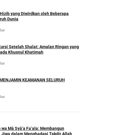
izib yang Diwirdkan oleh Beberapa
uruh Dunia
ihat
rsi Setelah Shalat: Amalan Ringan yang
ada Khusnul Khatimah
ihat
 MENJAMIN KEAMANAN SELURUH
ihat
h wa Mā Syā’a Fa’ala: Membangun
 Jiwa dalam Menghadapi Takdir Allah