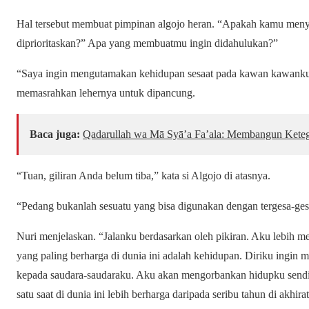
Hal tersebut membuat pimpinan algojo heran.
“Apakah kamu menya
diprioritaskan?”
Apa yang membuatmu ingin didahulukan?”
“Saya ingin mengutamakan kehidupan sesaat pada kawan kawanku,
memasrahkan lehernya untuk dipancung.
Baca juga:
Qadarullah wa Mā Syā’a Fa’ala: Membangun Keteg
“Tuan, giliran Anda belum tiba,” kata si Algojo di atasnya.
“Pedang bukanlah sesuatu yang bisa digunakan dengan tergesa-ges
Nuri menjelaskan. “Jalanku berdasarkan oleh pikiran. Aku lebih mem
yang paling berharga di dunia ini adalah kehidupan. Diriku
ingin m
kepada saudara-saudaraku. Aku akan mengorbankan hidupku sendi
satu saat di dunia ini lebih berharga daripada seribu tahun di akhira