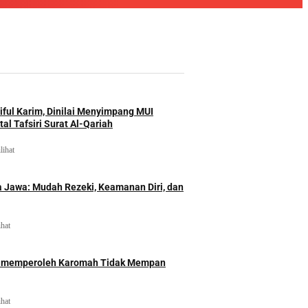
iful Karim, Dinilai Menyimpang MUI
al Tafsiri Surat Al-Qariah
lihat
 Jawa: Mudah Rezeki, Keamanan Diri, dan
ihat
id memperoleh Karomah Tidak Mempan
ihat