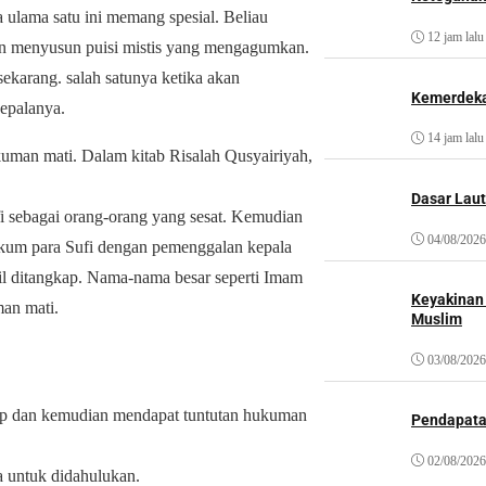
ulama satu ini memang spesial. Beliau
12 jam lalu
an menyusun puisi mistis yang mengagumkan.
sekarang. salah satunya ketika akan
Kemerdeka
epalanya.
14 jam lalu
uman mati. Dalam kitab Risalah Qusyairiyah,
Dasar Laut
i sebagai orang-orang yang sesat. Kemudian
04/08/2026
kum para Sufi dengan pemenggalan kepala
l ditangkap. Nama-nama besar seperti Imam
Keyakinan
man mati.
Muslim
03/08/2026
gkap dan kemudian mendapat tuntutan hukuman
Pendapat
02/08/2026
 untuk didahulukan.