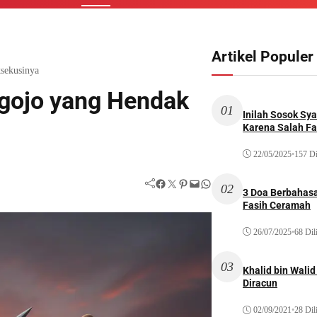
Artikel Populer
sekusinya
lgojo yang Hendak
01
Inilah Sosok Sya
Karena Salah Fat
22/05/2025
•
157 Di
Facebook
Twitter
Pinterest
Mail
WhatsApp
02
3 Doa Berbahasa
Fasih Ceramah
26/07/2025
•
68 Dil
03
Khalid bin Wal
Diracun
02/09/2021
•
28 Dil