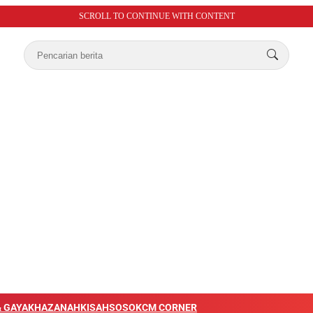
SCROLL TO CONTINUE WITH CONTENT
 GAYA
KHAZANAH
KISAH
SOSOK
CM CORNER