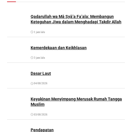
Qadarullah wa Mā Syā’a Fa’ala: Membangun
Keteguhan Jiwa dalam Menghadapi Takdir Allah
1 jam lalu
Kemerdekaan dan Keikhlasan
3 jam lalu
Dasar Laut
04/08/2026
Keyakinan Menyimpang Merusak Rumah Tangga
Muslim
03/08/2026
Pendapatan