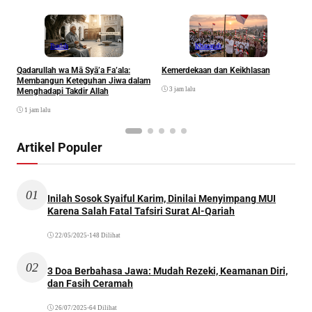
Ibadah
Khazanah
Qadarullah wa Mā Syā’a Fa’ala:
Kemerdekaan dan Keikhlasan
D
Membangun Keteguhan Jiwa dalam
3 jam lalu
Menghadapi Takdir Allah
1 jam lalu
Artikel Populer
01
Inilah Sosok Syaiful Karim, Dinilai Menyimpang MUI
Karena Salah Fatal Tafsiri Surat Al-Qariah
22/05/2025
•
148 Dilihat
02
3 Doa Berbahasa Jawa: Mudah Rezeki, Keamanan Diri,
dan Fasih Ceramah
26/07/2025
•
64 Dilihat