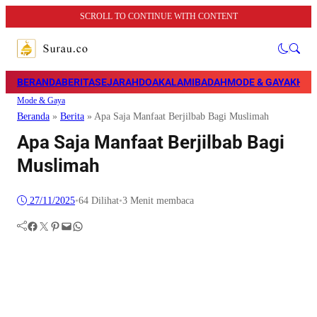
SCROLL TO CONTINUE WITH CONTENT
BERANDA
BERITA
SEJARAH
DOA
KALAM
IBADAH
MODE & GAYA
KHAZ
Mode & Gaya
Beranda
»
Berita
»
Apa Saja Manfaat Berjilbab Bagi Muslimah
Apa Saja Manfaat Berjilbab Bagi
Muslimah
27/11/2025
•
64
Dilihat
•
3 Menit membaca
Facebook
Twitter
Pinterest
Mail
WhatsApp