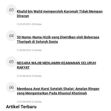
03
Khalid bin Walid memperoleh Karomah Tidak Mempan
Diracun
02/09/2021
•
28 Dilihat
04
50 Nama-Nama Hizib yang Diwirdkan oleh Beberapa
Thariqah di Seluruh Dunia
30/06/2025
•
23 Dilihat
05
NEGARA WAJIB MENJAMIN KEAMANAN SELURUH
RAKYAT
01/08/2026
•
23 Dilihat
06
Membaca Ayat Kursi Setelah Shalat: Amalan Ringan
yang Mengantarkan Pada Khusnul Khatimah
01/08/2026
•
22 Dilihat
Artikel Terbaru