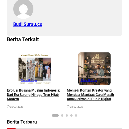
Budi Surau.co
Berita Terkait
Mode & Gaya
Mode & Gaya
Evolusi Busana Muslim Indonesia:
Menjadi Konten Kreator yang
G
Dari Era Sarung Hingga Tren Hijab
Menebar Manfaat: Cara Meraih
K
Modern
Amal Jariyah di Dunia Digital
E
05/03/2026
08/02/2026
Berita Terbaru