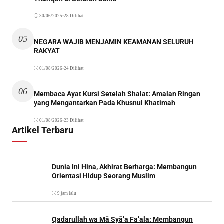
30/06/2025
•
28 Dilihat
05
NEGARA WAJIB MENJAMIN KEAMANAN SELURUH
RAKYAT
01/08/2026
•
24 Dilihat
06
Membaca Ayat Kursi Setelah Shalat: Amalan Ringan
yang Mengantarkan Pada Khusnul Khatimah
01/08/2026
•
23 Dilihat
Artikel Terbaru
Dunia Ini Hina, Akhirat Berharga: Membangun
Orientasi Hidup Seorang Muslim
9 jam lalu
Qadarullah wa Mā Syā’a Fa’ala: Membangun