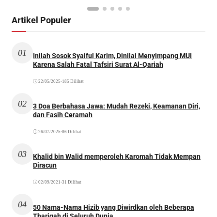
Artikel Populer
01
Inilah Sosok Syaiful Karim, Dinilai Menyimpang MUI
Karena Salah Fatal Tafsiri Surat Al-Qariah
22/05/2025
•
185 Dilihat
02
3 Doa Berbahasa Jawa: Mudah Rezeki, Keamanan Diri,
dan Fasih Ceramah
26/07/2025
•
86 Dilihat
03
Khalid bin Walid memperoleh Karomah Tidak Mempan
Diracun
02/09/2021
•
31 Dilihat
04
50 Nama-Nama Hizib yang Diwirdkan oleh Beberapa
Thariqah di Seluruh Dunia