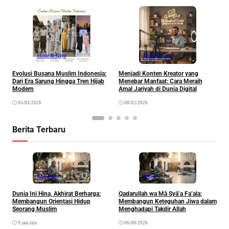
Mode & Gaya
Mode & Gaya
Evolusi Busana Muslim Indonesia:
Menjadi Konten Kreator yang
G
Dari Era Sarung Hingga Tren Hijab
Menebar Manfaat: Cara Meraih
K
Modern
Amal Jariyah di Dunia Digital
E
05/03/2026
08/02/2026
Berita Terbaru
Khazanah
Ibadah
Dunia Ini Hina, Akhirat Berharga:
Qadarullah wa Mā Syā’a Fa’ala:
K
Membangun Orientasi Hidup
Membangun Keteguhan Jiwa dalam
Seorang Muslim
Menghadapi Takdir Allah
9 jam lalu
06/08/2026