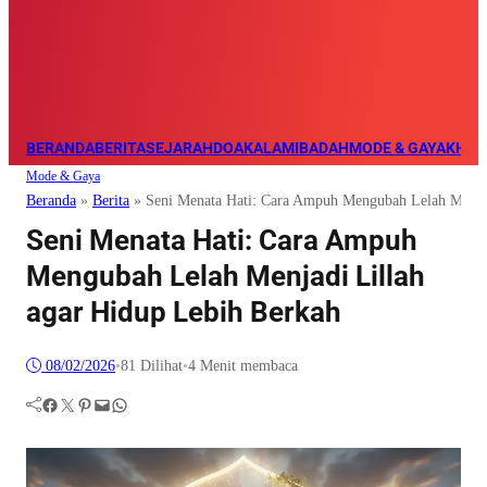
BERANDA
BERITA
SEJARAH
DOA
KALAM
IBADAH
MODE & GAYA
KHAZ
Mode & Gaya
Beranda
»
Berita
»
Seni Menata Hati: Cara Ampuh Mengubah Lelah Menjad
Seni Menata Hati: Cara Ampuh
Mengubah Lelah Menjadi Lillah
agar Hidup Lebih Berkah
08/02/2026
•
81
Dilihat
•
4 Menit membaca
Facebook
Twitter
Pinterest
Mail
WhatsApp