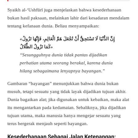
Syaikh al-‘Ushfūrī juga menjelaskan bahwa kesederhanaan
bukan hasil paksaan, melainkan lahir dari kesadaran mendalam
tentang kefanaan dunia. Beliau menyampaikan:
«إِنَّ الدُّنْيَا لَا تَسْتَحِقُّ أَنْ تُجْعَلَ هَمَّ الْعَالِمِ، فَإِنَّهَا تَزُولُ
كَمَا تَزُولُ الظِّلَالُ»
“Sesungguhnya dunia tidak pantas dijadikan
perhatian utama seorang berakal, karena dunia
hilang sebagaimana lenyapnya bayangan.”
Gambaran “bayangan” menunjukkan bahwa dunia bukan
musuh, tetapi sesuatu yang tidak layak dijadikan tujuan akhir.
Dunia bagaikan alat; jika digunakan untuk kebaikan, maka alat
itu mengantarkan pada kedamaian. Sebaliknya, jika dijadikan
tujuan utama, maka manusia hanya mengejar sesuatu yang
terus bergerak menjauh seperti bayangan.
Kesederhanaan Sebagai Jalan Ketenangan: