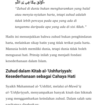
أَوْثَقَ مِمَّا فِي يَدِ اللَّهِ»
“Zuhud di dunia bukan mengharamkan yang halal
atau menyia-nyiakan harta, tetapi zuhud adalah
tidak lebih percaya pada apa yang ada di
tanganmu daripada apa yang ada di sisi Allah.”
Hadis ini menunjukkan bahwa zuhud bukan penghindaran
harta, melainkan sikap batin yang tidak terikat pada harta.
Manusia boleh memiliki dunia, tetapi dunia tidak boleh
menguasai hati. Prinsip inilah yang menjadi fondasi
kesederhanaan dalam Islam.
Zuhud dalam Kitab al-‘Ushfuriyyah:
Kesederhanaan sebagai Cahaya Hati
Syaikh Muhammad al-‘Ushfūrī, melalui
al-Mawā‘iẓ
al-‘Ushfuriyyah
, menyampaikan banyak kisah dan hikmah
yang menggambarkan keindahan zuhud. Dalam salah satu
nasihatnya disebutkan: