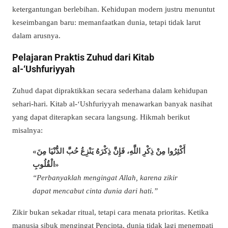
ketergantungan berlebihan. Kehidupan modern justru menuntut
keseimbangan baru: memanfaatkan dunia, tetapi tidak larut
dalam arusnya.
Pelajaran Praktis Zuhud dari Kitab
al-‘Ushfuriyyah
Zuhud dapat dipraktikkan secara sederhana dalam kehidupan
sehari-hari. Kitab al-‘Ushfuriyyah menawarkan banyak nasihat
yang dapat diterapkan secara langsung. Hikmah berikut
misalnya:
«أَكْثِرُوا مِنْ ذِكْرِ اللَّهِ، فَإِنَّ ذِكْرَهُ يَنْزِعُ حُبَّ الدُّنْيَا مِنَ
الْقُلُوبِ»
“Perbanyaklah mengingat Allah, karena zikir
dapat mencabut cinta dunia dari hati.”
Zikir bukan sekadar ritual, tetapi cara menata prioritas. Ketika
manusia sibuk mengingat Pencipta, dunia tidak lagi menempati