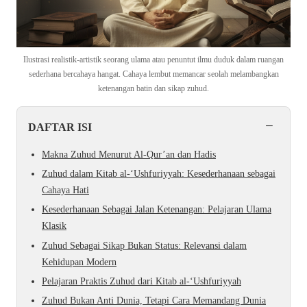
Ilustrasi realistik-artistik seorang ulama atau penuntut ilmu duduk dalam ruangan
sederhana bercahaya hangat. Cahaya lembut memancar seolah melambangkan
ketenangan batin dan sikap zuhud.
−
DAFTAR ISI
Makna Zuhud Menurut Al-Qur’an dan Hadis
Zuhud dalam Kitab al-‘Ushfuriyyah: Kesederhanaan sebagai
Cahaya Hati
Kesederhanaan Sebagai Jalan Ketenangan: Pelajaran Ulama
Klasik
Zuhud Sebagai Sikap Bukan Status: Relevansi dalam
Kehidupan Modern
Pelajaran Praktis Zuhud dari Kitab al-‘Ushfuriyyah
Zuhud Bukan Anti Dunia, Tetapi Cara Memandang Dunia