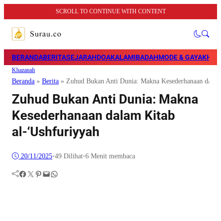
SCROLL TO CONTINUE WITH CONTENT
BERANDA
BERITA
SEJARAH
DOA
KALAM
IBADAH
MODE & GAYA
KHAZ
Khazanah
Beranda
»
Berita
»
Zuhud Bukan Anti Dunia: Makna Kesederhanaan dalam 
Zuhud Bukan Anti Dunia: Makna
Kesederhanaan dalam Kitab
al-‘Ushfuriyyah
20/11/2025
•
49
Dilihat
•
6 Menit membaca
Facebook
Twitter
Pinterest
Mail
WhatsApp