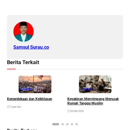
Samsul Surau.co
Berita Terkait
Khazanah
Khazanah
Kemerdekaan dan Keikhlasan
Keyakinan Menyimpang Merusak
H
Rumah Tangga Muslim
3 jam lalu
03/08/2026