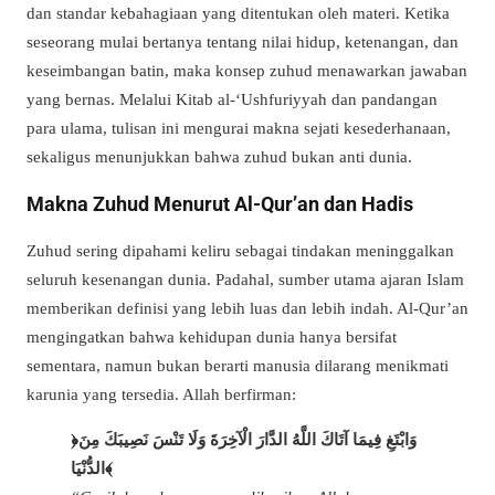
dan standar kebahagiaan yang ditentukan oleh materi. Ketika
seseorang mulai bertanya tentang nilai hidup, ketenangan, dan
keseimbangan batin, maka konsep zuhud menawarkan jawaban
yang bernas. Melalui Kitab al-‘Ushfuriyyah dan pandangan
para ulama, tulisan ini mengurai makna sejati kesederhanaan,
sekaligus menunjukkan bahwa zuhud bukan anti dunia.
Makna Zuhud Menurut Al-Qur’an dan Hadis
Zuhud sering dipahami keliru sebagai tindakan meninggalkan
seluruh kesenangan dunia. Padahal, sumber utama ajaran Islam
memberikan definisi yang lebih luas dan lebih indah. Al-Qur’an
mengingatkan bahwa kehidupan dunia hanya bersifat
sementara, namun bukan berarti manusia dilarang menikmati
karunia yang tersedia. Allah berfirman:
﴿وَابْتَغِ فِيمَا آتَاكَ اللَّهُ الدَّارَ الْآخِرَةَ وَلَا تَنْسَ نَصِيبَكَ مِنَ
الدُّنْيَا﴾