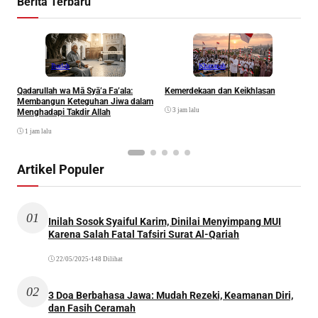
Berita Terbaru
Ibadah
Khazanah
Qadarullah wa Mā Syā’a Fa’ala:
Kemerdekaan dan Keikhlasan
D
Membangun Keteguhan Jiwa dalam
3 jam lalu
Menghadapi Takdir Allah
1 jam lalu
Artikel Populer
01
Inilah Sosok Syaiful Karim, Dinilai Menyimpang MUI
Karena Salah Fatal Tafsiri Surat Al-Qariah
22/05/2025
•
148 Dilihat
02
3 Doa Berbahasa Jawa: Mudah Rezeki, Keamanan Diri,
dan Fasih Ceramah