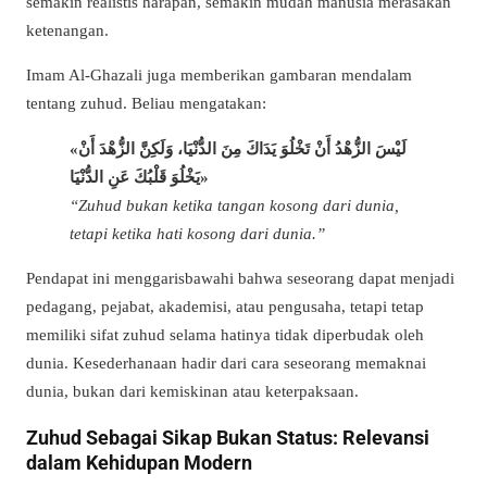
semakin realistis harapan, semakin mudah manusia merasakan
ketenangan.
Imam Al-Ghazali juga memberikan gambaran mendalam
tentang zuhud. Beliau mengatakan:
«لَيْسَ الزُّهْدُ أَنْ تَخْلُوَ يَدَاكَ مِنَ الدُّنْيَا، وَلَكِنَّ الزُّهْدَ أَنْ
يَخْلُوَ قَلْبُكَ عَنِ الدُّنْيَا»
“Zuhud bukan ketika tangan kosong dari dunia,
tetapi ketika hati kosong dari dunia.”
Pendapat ini menggarisbawahi bahwa seseorang dapat menjadi
pedagang, pejabat, akademisi, atau pengusaha, tetapi tetap
memiliki sifat zuhud selama hatinya tidak diperbudak oleh
dunia. Kesederhanaan hadir dari cara seseorang memaknai
dunia, bukan dari kemiskinan atau keterpaksaan.
Zuhud Sebagai Sikap Bukan Status: Relevansi
dalam Kehidupan Modern