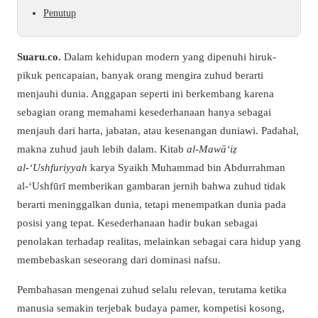
Penutup
Suaru.co.
Dalam kehidupan modern yang dipenuhi hiruk-
pikuk pencapaian, banyak orang mengira zuhud berarti
menjauhi dunia. Anggapan seperti ini berkembang karena
sebagian orang memahami kesederhanaan hanya sebagai
menjauh dari harta, jabatan, atau kesenangan duniawi. Padahal,
makna zuhud jauh lebih dalam. Kitab
al-Mawā‘iẓ
al-‘Ushfuriyyah
karya Syaikh Muhammad bin Abdurrahman
al-‘Ushfūrī memberikan gambaran jernih bahwa zuhud tidak
berarti meninggalkan dunia, tetapi menempatkan dunia pada
posisi yang tepat. Kesederhanaan hadir bukan sebagai
penolakan terhadap realitas, melainkan sebagai cara hidup yang
membebaskan seseorang dari dominasi nafsu.
Pembahasan mengenai zuhud selalu relevan, terutama ketika
manusia semakin terjebak budaya pamer, kompetisi kosong,