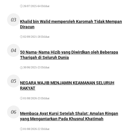
26/07/2025
•
64 Dilihat
03
Khalid bin Walid memperoleh Karomah Tidak Mempan
Diracun
02/09/2021
•
28 Dilihat
04
50 Nama-Nama Hizib yang Diwirdkan oleh Beberapa
Thariqah di Seluruh Dunia
30/06/2025
•
23 Dilihat
05
NEGARA WAJIB MENJAMIN KEAMANAN SELURUH
RAKYAT
01/08/2026
•
23 Dilihat
06
Membaca Ayat Kursi Setelah Shalat: Amalan Ringan
yang Mengantarkan Pada Khusnul Khatimah
01/08/2026
•
22 Dilihat