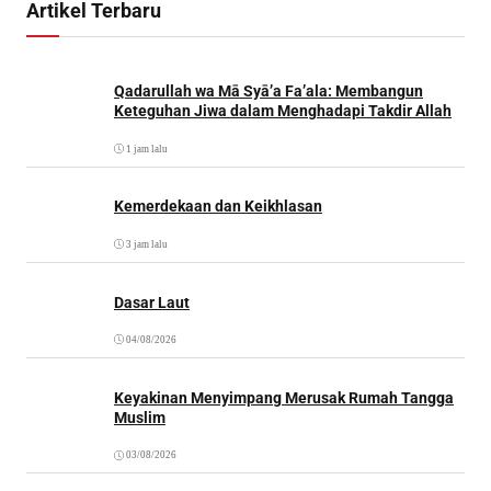
Artikel Terbaru
Qadarullah wa Mā Syā’a Fa’ala: Membangun
Keteguhan Jiwa dalam Menghadapi Takdir Allah
1 jam lalu
Kemerdekaan dan Keikhlasan
3 jam lalu
Dasar Laut
04/08/2026
Keyakinan Menyimpang Merusak Rumah Tangga
Muslim
03/08/2026