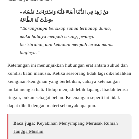
«مَنْ زَهِدَ فِي الدُّنْيَا أَضَاءَ قَلْبُهُ وَاسْتَرَاحَتْ نَفْسُهُ،
وَحَلَتْ لَهُ الطَّاعَةُ»
“Barangsiapa bersikap zuhud terhadap dunia,
maka hatinya menjadi terang, jiwanya
beristirahat, dan ketaatan menjadi terasa manis
baginya.”
Keterangan ini menunjukkan hubungan erat antara zuhud dan
kondisi batin manusia. Ketika seseorang tidak lagi dikendalikan
keinginan-keinginan yang berlebihan, cahaya ketenangan
mulai mengisi hati. Hidup menjadi lebih lapang. Ibadah terasa
ringan, bukan sebagai beban. Ketenangan seperti ini tidak
dapat dibeli dengan materi sebanyak apa pun.
Baca juga:
Keyakinan Menyimpang Merusak Rumah
Tangga Muslim