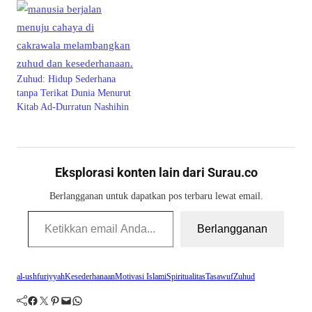
Zuhud: Hidup Sederhana
tanpa Terikat Dunia Menurut
Kitab Ad-Durratun Nashihin
Eksplorasi konten lain dari Surau.co
Berlangganan untuk dapatkan pos terbaru lewat email.
Ketikkan email Anda...
Berlangganan
al-ushfuriyyah
Kesederhanaan
Motivasi Islami
Spiritualitas
Tasawuf
Zuhud
Facebook
Twitter
Pinterest
Mail
WhatsApp