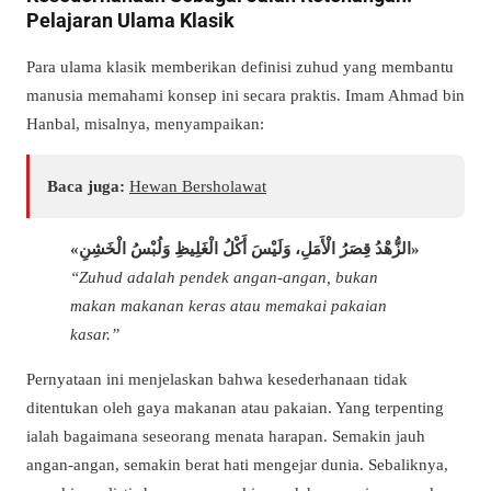
Pelajaran Ulama Klasik
Para ulama klasik memberikan definisi zuhud yang membantu
manusia memahami konsep ini secara praktis. Imam Ahmad bin
Hanbal, misalnya, menyampaikan:
Baca juga:
Hewan Bersholawat
«الزُّهْدُ قِصَرُ الْأَمَلِ، وَلَيْسَ أَكْلُ الْغَلِيظِ وَلُبْسُ الْخَشِنِ»
“Zuhud adalah pendek angan-angan, bukan
makan makanan keras atau memakai pakaian
kasar.”
Pernyataan ini menjelaskan bahwa kesederhanaan tidak
ditentukan oleh gaya makanan atau pakaian. Yang terpenting
ialah bagaimana seseorang menata harapan. Semakin jauh
angan-angan, semakin berat hati mengejar dunia. Sebaliknya,