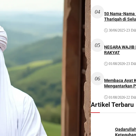
04
50 Nama-Nama H
Thariqah di Sel
30/06/2025
•
23 Dil
05
NEGARA WAJIB
RAKYAT
01/08/2026
•
23 Dil
06
Membaca Ayat Ku
Mengantarkan P
01/08/2026
•
22 Dil
Artikel Terbaru
Qadarulla
Keteguhan