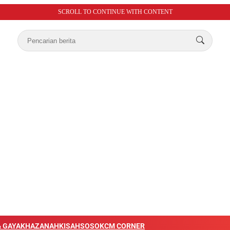
SCROLL TO CONTINUE WITH CONTENT
 GAYA
KHAZANAH
KISAH
SOSOK
CM CORNER