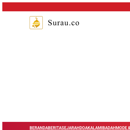
BERANDA
BERITA
SEJARAH
DOA
KALAM
IBADAH
MODE &