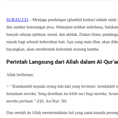
SURAU.CO
– Menjaga pandangan (ghaddul bashar) adalah salah s
dan sumber ketenangan jiwa. Walaupun terlihat sederhana, hakika
banyak rahasia spiritual, moral, dan akhlak. Dalam Islam, pandangan
masuk bagi seluruh kebersihan hati. Apa yang mata lihat, akan diik
bayangkan, akan membentuk kehendak seorang hamba.
Perintah Langsung dari Allah dalam Al-Qur’a
Allah berfirman:
> “Katakanlah kepada orang laki-laki yang beriman: hendakla
kemaluan mereka. Yang demikian itu lebih suci bagi mereka. Se
mereka perbuat.”
(QS. An-Nur: 30)
Dan setelah itu Allah memerintahkan hal yang sama kepada perem