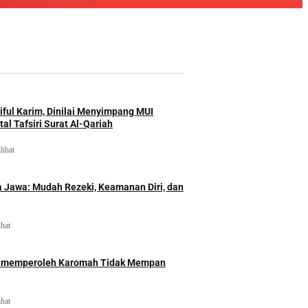
iful Karim, Dinilai Menyimpang MUI
al Tafsiri Surat Al-Qariah
lihat
 Jawa: Mudah Rezeki, Keamanan Diri, dan
ihat
id memperoleh Karomah Tidak Mempan
ihat