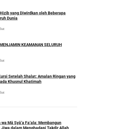
izib yang Diwirdkan oleh Beberapa
uruh Dunia
ihat
 MENJAMIN KEAMANAN SELURUH
ihat
rsi Setelah Shalat: Amalan Ringan yang
ada Khusnul Khatimah
ihat
h wa Mā Syā’a Fa’ala: Membangun
 Jiwa dalam Menghadapi Takdir Allah