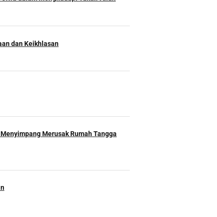
an dan Keikhlasan
 Menyimpang Merusak Rumah Tangga
an