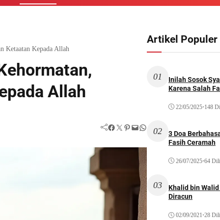
Artikel Populer
n Ketaatan Kepada Allah
 Kehormatan,
01
Inilah Sosok Sya
epada Allah
Karena Salah Fat
22/05/2025
•
148 Di
Facebook
Twitter
Pinterest
Mail
WhatsApp
02
3 Doa Berbahasa
Fasih Ceramah
26/07/2025
•
64 Dil
03
Khalid bin Wal
Diracun
02/09/2021
•
28 Dil