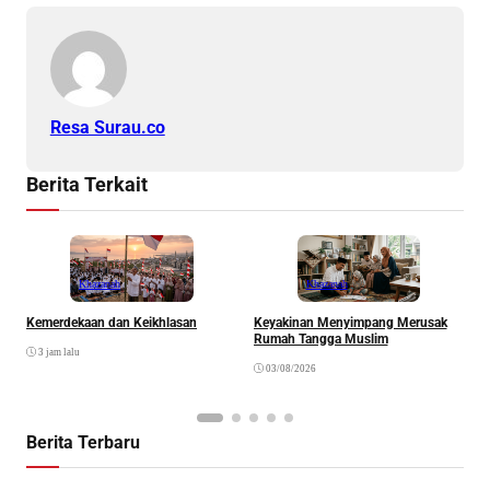
Resa Surau.co
Berita Terkait
Khazanah
Khazanah
Kemerdekaan dan Keikhlasan
Keyakinan Menyimpang Merusak
H
Rumah Tangga Muslim
3 jam lalu
03/08/2026
Berita Terbaru