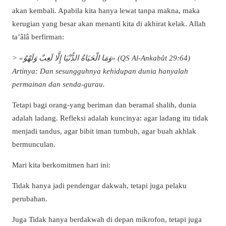
akan kembali. Apabila kita hanya lewat tanpa makna, maka
kerugian yang besar akan menanti kita di akhirat kelak. Allah
ta’âlâ berfirman:
> «وَمَا الْحَيَاةُ الدُّنْيَا إِلَّا لَعِبٌ وَلَهْوٌ» (QS Al-Ankabût 29:64)
Artinya: Dan sesungguhnya kehidupan dunia hanyalah
permainan dan senda-gurau.
Tetapi bagi orang-yang beriman dan beramal shalih, dunia
adalah ladang. Refleksi adalah kuncinya: agar ladang itu tidak
menjadi tandus, agar bibit iman tumbuh, agar buah akhlak
bermunculan.
Mari kita berkomitmen hari ini:
Tidak hanya jadi pendengar dakwah, tetapi juga pelaku
perubahan.
Juga Tidak hanya berdakwah di depan mikrofon, tetapi juga