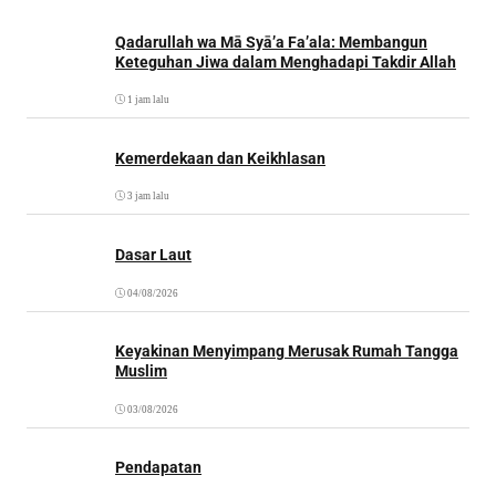
Qadarullah wa Mā Syā’a Fa’ala: Membangun
Keteguhan Jiwa dalam Menghadapi Takdir Allah
1 jam lalu
Kemerdekaan dan Keikhlasan
3 jam lalu
Dasar Laut
04/08/2026
Keyakinan Menyimpang Merusak Rumah Tangga
Muslim
03/08/2026
Pendapatan