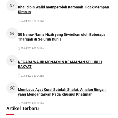
03
Khalid bin Walid memperoleh Karomah Tidak Mempan
Diracun
02/09/2021
•
28 Dilihat
04
50 Nama-Nama Hizib yang Diwirdkan oleh Beberapa
Thariqah di Seluruh Dunia
30/06/2025
•
23 Dilihat
05
NEGARA WAJIB MENJAMIN KEAMANAN SELURUH
RAKYAT
01/08/2026
•
23 Dilihat
06
Membaca Ayat Kursi Setelah Shalat: Amalan Ringan
yang Mengantarkan Pada Khusnul Khatimah
01/08/2026
•
22 Dilihat
Artikel Terbaru