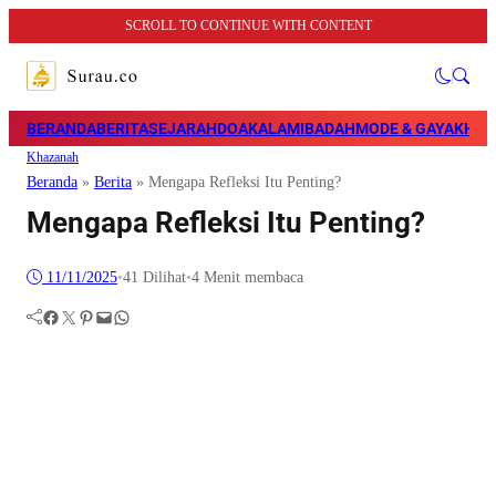
SCROLL TO CONTINUE WITH CONTENT
BERANDA
BERITA
SEJARAH
DOA
KALAM
IBADAH
MODE & GAYA
KHAZ
Khazanah
Beranda
»
Berita
»
Mengapa Refleksi Itu Penting?
Mengapa Refleksi Itu Penting?
11/11/2025
•
41
Dilihat
•
4 Menit membaca
Facebook
Twitter
Pinterest
Mail
WhatsApp