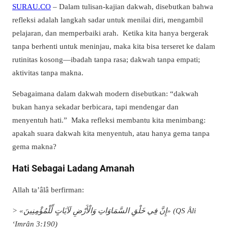
SURAU.CO
– Dalam tulisan-kajian dakwah, disebutkan bahwa
refleksi adalah langkah sadar untuk menilai diri, mengambil
pelajaran, dan memperbaiki arah. Ketika kita hanya bergerak
tanpa berhenti untuk meninjau, maka kita bisa terseret ke dalam
rutinitas kosong—ibadah tanpa rasa; dakwah tanpa empati;
aktivitas tanpa makna.
Sebagaimana dalam dakwah modern disebutkan: “dakwah
bukan hanya sekadar berbicara, tapi mendengar dan
menyentuh hati.” Maka refleksi membantu kita menimbang:
apakah suara dakwah kita menyentuh, atau hanya gema tanpa
gema makna?
Hati Sebagai Ladang Amanah
Allah ta’âlâ berfirman:
> «إِنَّ فِي خَلْقِ السَّمَاوَاتِ وَالْأَرْضِ لَآيَاتٍ لِّلْمُؤْمِنِينَ» (QS Âli
‘Imrân 3:190)