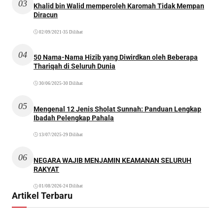
03
Khalid bin Walid memperoleh Karomah Tidak Mempan
Diracun
02/09/2021
•
35 Dilihat
04
50 Nama-Nama Hizib yang Diwirdkan oleh Beberapa
Thariqah di Seluruh Dunia
30/06/2025
•
30 Dilihat
05
Mengenal 12 Jenis Sholat Sunnah: Panduan Lengkap
Ibadah Pelengkap Pahala
13/07/2025
•
29 Dilihat
06
NEGARA WAJIB MENJAMIN KEAMANAN SELURUH
RAKYAT
01/08/2026
•
24 Dilihat
Artikel Terbaru