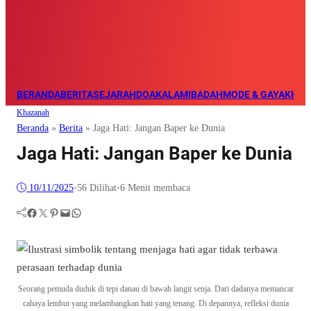
BERANDA
BERITA
SEJARAH
DOA
KALAM
IBADAH
MODE & GAYA
KHAZ
Khazanah
Beranda
»
Berita
»
Jaga Hati: Jangan Baper ke Dunia
Jaga Hati: Jangan Baper ke Dunia
10/11/2025
•
56
Dilihat
•
6 Menit membaca
Facebook
Twitter
Pinterest
Mail
WhatsApp
Seorang pemuda duduk di tepi danau di bawah langit senja. Dari dadanya memancar
cahaya lembut yang melambangkan hati yang tenang. Di depannya, refleksi dunia