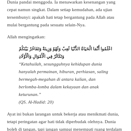
Dunia pandai menggoda. Ia menawarkan kesenangan yang
cepat namun singkat. Dalam setiap kemudahan, ada ujian
tersembunyi: apakah hati tetap bergantung pada Allah atau
mulai bergantung pada sesuatu selain-Nya.
Allah mengingatkan:
اعْلَمُوا أَنَّمَا الْحَيَاةُ الدُّنْيَا لَعِبٌ وَلَهْوٌ وَزِينَةٌ وَتَفَاخُرٌ بَيْنَكُمْ
وَتَكَاثُرٌ فِي الْأَمْوَالِ وَالْأَوْلَادِ
“Ketahuilah, sesungguhnya kehidupan dunia
hanyalah permainan, hiburan, perhiasan, saling
bermegah-megahan di antara kalian, dan
berlomba-lomba dalam kekayaan dan anak
keturunan.”
(QS. Al-Hadid: 20)
Ayat ini bukan larangan untuk bekerja atau menikmati dunia,
tetapi peringatan agar hati tidak diperbudak olehnya. Dunia
boleh di tangan, tapi jangan sampai menempati ruang terdalam