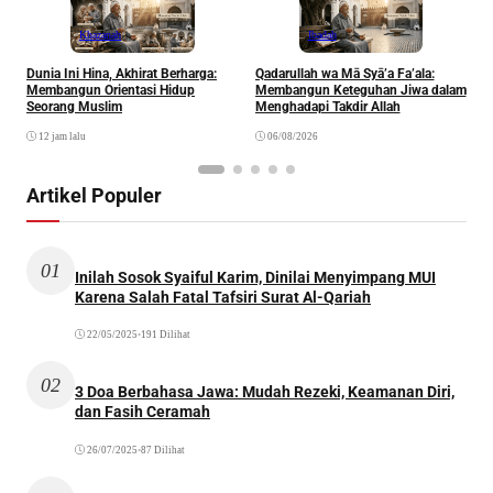
Khazanah
Ibadah
Dunia Ini Hina, Akhirat Berharga:
Qadarullah wa Mā Syā’a Fa’ala:
K
Membangun Orientasi Hidup
Membangun Keteguhan Jiwa dalam
Seorang Muslim
Menghadapi Takdir Allah
12 jam lalu
06/08/2026
Artikel Populer
01
Inilah Sosok Syaiful Karim, Dinilai Menyimpang MUI
Karena Salah Fatal Tafsiri Surat Al-Qariah
22/05/2025
•
191 Dilihat
02
3 Doa Berbahasa Jawa: Mudah Rezeki, Keamanan Diri,
dan Fasih Ceramah
26/07/2025
•
87 Dilihat