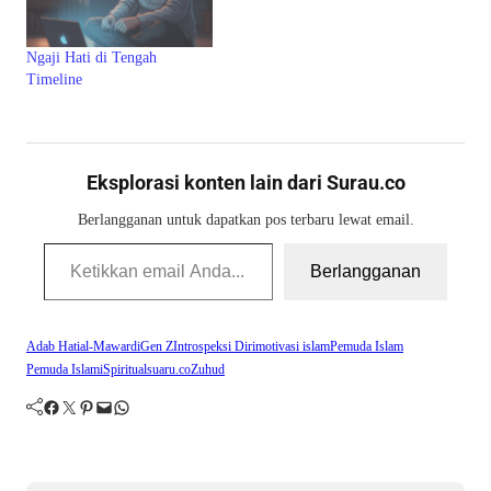
Ngaji Hati di Tengah
Timeline
Eksplorasi konten lain dari Surau.co
Berlangganan untuk dapatkan pos terbaru lewat email.
Ketikkan email Anda...
Berlangganan
Adab Hati
al-Mawardi
Gen Z
Introspeksi Diri
motivasi islam
Pemuda Islam
Pemuda Islami
Spiritual
suaru.co
Zuhud
Facebook
Twitter
Pinterest
Mail
WhatsApp