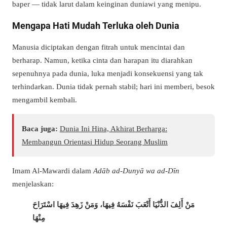
baper — tidak larut dalam keinginan duniawi yang menipu.
Mengapa Hati Mudah Terluka oleh Dunia
Manusia diciptakan dengan fitrah untuk mencintai dan
berharap. Namun, ketika cinta dan harapan itu diarahkan
sepenuhnya pada dunia, luka menjadi konsekuensi yang tak
terhindarkan. Dunia tidak pernah stabil; hari ini memberi, besok
mengambil kembali.
Baca juga:
Dunia Ini Hina, Akhirat Berharga:
Membangun Orientasi Hidup Seorang Muslim
Imam Al-Mawardi dalam
Adāb ad-Dunyā wa ad-Dīn
menjelaskan:
مَنْ أَلِفَ الدُّنْيَا أَتْعَبَ نَفْسَهُ فِيهَا، وَمَنْ زَهِدَ فِيهَا اسْتَرَاحَ
مِنْهَا