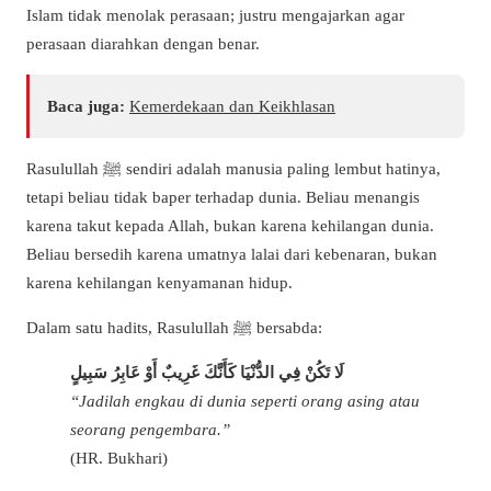
Islam tidak menolak perasaan; justru mengajarkan agar
perasaan diarahkan dengan benar.
Baca juga:
Kemerdekaan dan Keikhlasan
Rasulullah ﷺ sendiri adalah manusia paling lembut hatinya,
tetapi beliau tidak baper terhadap dunia. Beliau menangis
karena takut kepada Allah, bukan karena kehilangan dunia.
Beliau bersedih karena umatnya lalai dari kebenaran, bukan
karena kehilangan kenyamanan hidup.
Dalam satu hadits, Rasulullah ﷺ bersabda:
لَا تَكُنْ فِي الدُّنْيَا كَأَنَّكَ غَرِيبٌ أَوْ عَابِرُ سَبِيلٍ
“Jadilah engkau di dunia seperti orang asing atau
seorang pengembara.”
(HR. Bukhari)