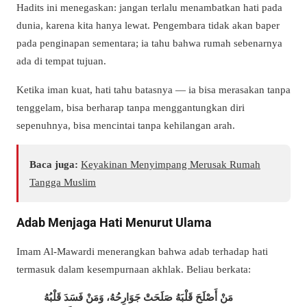
Hadits ini menegaskan: jangan terlalu menambatkan hati pada
dunia, karena kita hanya lewat. Pengembara tidak akan baper
pada penginapan sementara; ia tahu bahwa rumah sebenarnya
ada di tempat tujuan.
Ketika iman kuat, hati tahu batasnya — ia bisa merasakan tanpa
tenggelam, bisa berharap tanpa menggantungkan diri
sepenuhnya, bisa mencintai tanpa kehilangan arah.
Baca juga:
Keyakinan Menyimpang Merusak Rumah
Tangga Muslim
Adab Menjaga Hati Menurut Ulama
Imam Al-Mawardi menerangkan bahwa adab terhadap hati
termasuk dalam kesempurnaan akhlak. Beliau berkata:
مَنْ أَصْلَحَ قَلْبَهُ صَلَحَتْ جَوَارِحُهُ، وَمَنْ فَسَدَ قَلْبُهُ