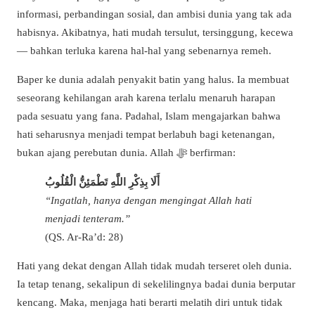
informasi, perbandingan sosial, dan ambisi dunia yang tak ada
habisnya. Akibatnya, hati mudah tersulut, tersinggung, kecewa
— bahkan terluka karena hal-hal yang sebenarnya remeh.
Baper ke dunia adalah penyakit batin yang halus. Ia membuat
seseorang kehilangan arah karena terlalu menaruh harapan
pada sesuatu yang fana. Padahal, Islam mengajarkan bahwa
hati seharusnya menjadi tempat berlabuh bagi ketenangan,
bukan ajang perebutan dunia. Allah ﷻ berfirman:
أَلَا بِذِكْرِ اللَّهِ تَطْمَئِنُّ الْقُلُوبُ
“Ingatlah, hanya dengan mengingat Allah hati
menjadi tenteram.”
(QS. Ar-Ra’d: 28)
Hati yang dekat dengan Allah tidak mudah terseret oleh dunia.
Ia tetap tenang, sekalipun di sekelilingnya badai dunia berputar
kencang. Maka, menjaga hati berarti melatih diri untuk tidak