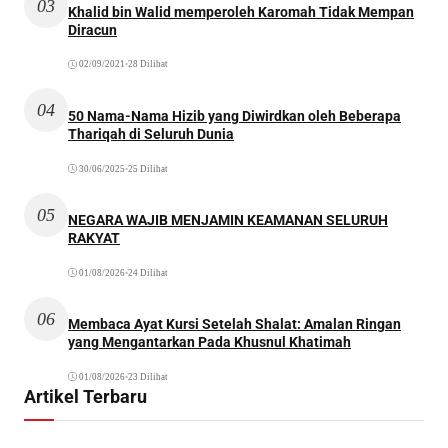
03
Khalid bin Walid memperoleh Karomah Tidak Mempan
Diracun
02/09/2021
•
28 Dilihat
04
50 Nama-Nama Hizib yang Diwirdkan oleh Beberapa
Thariqah di Seluruh Dunia
30/06/2025
•
25 Dilihat
05
NEGARA WAJIB MENJAMIN KEAMANAN SELURUH
RAKYAT
01/08/2026
•
24 Dilihat
06
Membaca Ayat Kursi Setelah Shalat: Amalan Ringan
yang Mengantarkan Pada Khusnul Khatimah
01/08/2026
•
23 Dilihat
Artikel Terbaru