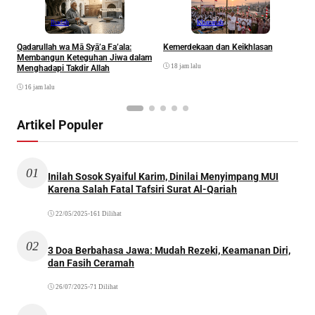
Ibadah
Khazanah
Qadarullah wa Mā Syā’a Fa’ala:
Kemerdekaan dan Keikhlasan
D
Membangun Keteguhan Jiwa dalam
18 jam lalu
Menghadapi Takdir Allah
16 jam lalu
Artikel Populer
01
Inilah Sosok Syaiful Karim, Dinilai Menyimpang MUI
Karena Salah Fatal Tafsiri Surat Al-Qariah
22/05/2025
•
161 Dilihat
02
3 Doa Berbahasa Jawa: Mudah Rezeki, Keamanan Diri,
dan Fasih Ceramah
26/07/2025
•
71 Dilihat