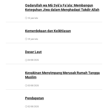
Qadarullah wa Mā Syā’a Fa’ala: Membangun
Keteguhan Jiwa dalam Menghadapi Takdir Allah
16 jam lalu
Kemerdekaan dan Keikhlasan
18 jam lalu
Dasar Laut
04/08/2026
Keyakinan Menyimpang Merusak Rumah Tangga
Muslim
03/08/2026
Pendapatan
02/08/2026