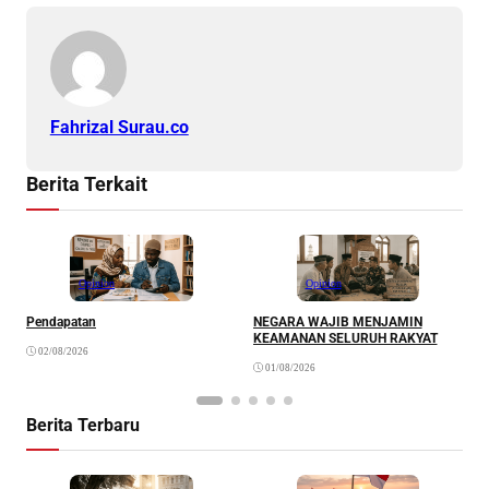
Fahrizal Surau.co
Berita Terkait
Opinion
Opinion
Pendapatan
NEGARA WAJIB MENJAMIN
M
KEAMANAN SELURUH RAKYAT
02/08/2026
01/08/2026
Berita Terbaru