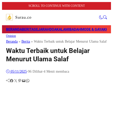
SCROLL TO CONTINUE WITH CONTENT
BERANDA
BERITA
SEJARAH
DOA
KALAM
IBADAH
MODE & GAYA
KHAZ
Opinion
Beranda
»
Berita
»
Waktu Terbaik untuk Belajar Menurut Ulama Salaf
Waktu Terbaik untuk Belajar
Menurut Ulama Salaf
05/11/2025
•
96
Dilihat
•
4 Menit membaca
Facebook
Twitter
Pinterest
Mail
WhatsApp