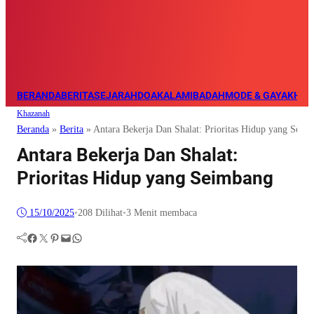
BERANDA
BERITA
SEJARAH
DOA
KALAM
IBADAH
MODE & GAYA
KHAZ
Khazanah
Beranda
»
Berita
»
Antara Bekerja Dan Shalat: Prioritas Hidup yang Seim
Antara Bekerja Dan Shalat:
Prioritas Hidup yang Seimbang
15/10/2025
•
208
Dilihat
•
3 Menit membaca
Facebook
Twitter
Pinterest
Mail
WhatsApp