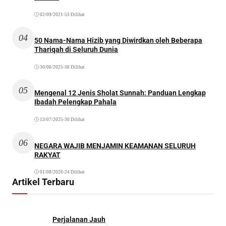
02/09/2021
•
53 Dilihat
04
50 Nama-Nama Hizib yang Diwirdkan oleh Beberapa
Thariqah di Seluruh Dunia
30/06/2025
•
38 Dilihat
05
Mengenal 12 Jenis Sholat Sunnah: Panduan Lengkap
Ibadah Pelengkap Pahala
13/07/2025
•
30 Dilihat
06
NEGARA WAJIB MENJAMIN KEAMANAN SELURUH
RAKYAT
01/08/2026
•
24 Dilihat
Artikel Terbaru
Perjalanan Jauh