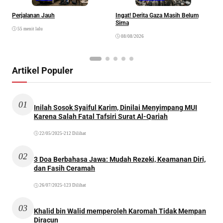
Perjalanan Jauh
Ingat! Derita Gaza Masih Belum
D
Sirna
M
55 menit lalu
S
08/08/2026
Artikel Populer
01
Inilah Sosok Syaiful Karim, Dinilai Menyimpang MUI
Karena Salah Fatal Tafsiri Surat Al-Qariah
22/05/2025
•
212 Dilihat
02
3 Doa Berbahasa Jawa: Mudah Rezeki, Keamanan Diri,
dan Fasih Ceramah
26/07/2025
•
123 Dilihat
03
Khalid bin Walid memperoleh Karomah Tidak Mempan
Diracun