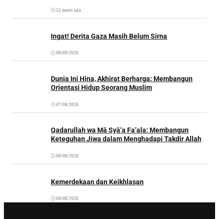
55 menit lalu
Ingat! Derita Gaza Masih Belum Sirna
08/08/2026
Dunia Ini Hina, Akhirat Berharga: Membangun
Orientasi Hidup Seorang Muslim
07/08/2026
Qadarullah wa Mā Syā’a Fa’ala: Membangun
Keteguhan Jiwa dalam Menghadapi Takdir Allah
06/08/2026
Kemerdekaan dan Keikhlasan
06/08/2026