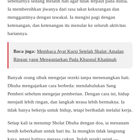
sebenarnya sedang melatih hati agar tidak terpaut pada dunia.
Ia membersihkan jiwanya dari rasa takut kekurangan dan
menggantinya dengan tawakal. Ia mengisi pagi dengan
ketenangan, dan ketenangan itu menular ke seluruh aktivitas
hariannya.
Baca juga:
Membaca Ayat Kursi Setelah Shalat: Amalan
Ringan yang Mengantarkan Pada Khusnul Khatimah
Banyak orang sibuk mengejar rezeki tanpa menenangkan hati.
Dhuha mengajarkan cara berbeda: mendahulukan Sang
Pemberi sebelum mengejar pemberian. Dengan cara ini, hidup
menjadi lebih ringan, dan langkah terasa lebih bermakna. Ia
tidak hanya bekerja untuk hidup, tetapi beribadah melalui kerja.
Setiap kali ia menutup Sholat Dhuha dengan doa, ia menanam
benih keberkahan untuk hari itu. Ia mungkin tidak langsung
kaya, tetapi hatinya merasa cukup. Itulah rezeki sejati —