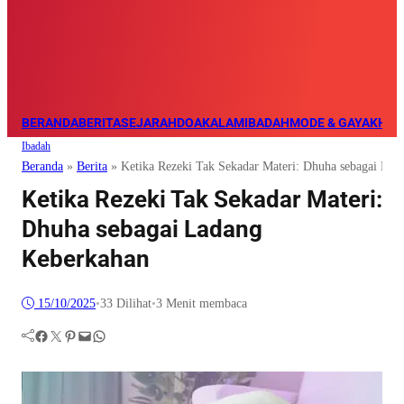
BERANDA
BERITA
SEJARAH
DOA
KALAM
IBADAH
MODE & GAYA
KHAZ
Ibadah
Beranda
»
Berita
»
Ketika Rezeki Tak Sekadar Materi: Dhuha sebagai La
Ketika Rezeki Tak Sekadar Materi:
Dhuha sebagai Ladang
Keberkahan
15/10/2025
•
33
Dilihat
•
3 Menit membaca
Facebook
Twitter
Pinterest
Mail
WhatsApp