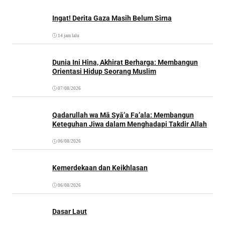
Ingat! Derita Gaza Masih Belum Sirna
14 jam lalu
Dunia Ini Hina, Akhirat Berharga: Membangun
Orientasi Hidup Seorang Muslim
07/08/2026
Qadarullah wa Mā Syā’a Fa’ala: Membangun
Keteguhan Jiwa dalam Menghadapi Takdir Allah
06/08/2026
Kemerdekaan dan Keikhlasan
06/08/2026
Dasar Laut