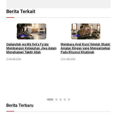
Berita Terkait
Ibadah
Ibadah
Qadarullah wa Mā Syā’a Fa’ala:
Membaca Ayat Kursi Setelah Shalat:
T
Membangun Keteguhan Jiwa dalam
Amalan Ringan yang Mengantarkan
J
Menghadapi Takdir Allah
Pada Khusnul Khatimah
(
A
06/08/2026
01/08/2026
P
Berita Terbaru