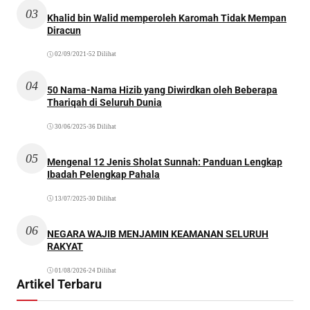
03
Khalid bin Walid memperoleh Karomah Tidak Mempan
Diracun
02/09/2021
•
52 Dilihat
04
50 Nama-Nama Hizib yang Diwirdkan oleh Beberapa
Thariqah di Seluruh Dunia
30/06/2025
•
36 Dilihat
05
Mengenal 12 Jenis Sholat Sunnah: Panduan Lengkap
Ibadah Pelengkap Pahala
13/07/2025
•
30 Dilihat
06
NEGARA WAJIB MENJAMIN KEAMANAN SELURUH
RAKYAT
01/08/2026
•
24 Dilihat
Artikel Terbaru