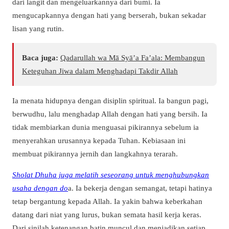
dari langit dan mengeluarkannya dari bumi. Ia
mengucapkannya dengan hati yang berserah, bukan sekadar
lisan yang rutin.
Baca juga:
Qadarullah wa Mā Syā’a Fa’ala: Membangun
Keteguhan Jiwa dalam Menghadapi Takdir Allah
Ia menata hidupnya dengan disiplin spiritual. Ia bangun pagi,
berwudhu, lalu menghadap Allah dengan hati yang bersih. Ia
tidak membiarkan dunia menguasai pikirannya sebelum ia
menyerahkan urusannya kepada Tuhan. Kebiasaan ini
membuat pikirannya jernih dan langkahnya terarah.
Sholat Dhuha juga melatih seseorang untuk menghubungkan
usaha dengan do
a. Ia bekerja dengan semangat, tetapi hatinya
tetap bergantung kepada Allah. Ia yakin bahwa keberkahan
datang dari niat yang lurus, bukan semata hasil kerja keras.
Dari sinilah ketenangan batin muncul dan menjadikan setiap