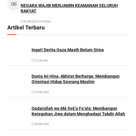
06
NEGARA WAJIB MENJAMIN KEAMANAN SELURUH
RAKYAT
01/08/2026
•
24 Dilihat
Artikel Terbaru
Ingat! Derita Gaza Masih Belum Sirna
22 jam lalu
Dunia Ini Hina, Akhirat Berharga: Membangun
Orientasi Hidup Seorang Muslim
07/08/2026
Qadarullah wa Mā Syā’a Fa’ala: Membangun
Keteguhan Jiwa dalam Menghadapi Takdir Allah
06/08/2026