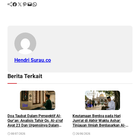
Facebook
Twitter
Pinterest
Mail
WhatsApp
Hendri Surau.co
Berita Terkait
Doa
Doa
Doa Taubat Dalam Perspektif Al-
Keutamaan Berdoa pada Hari
Qur’an: Analisis Tafsir Qs. Al-a’raf
Jum’at di Akhir Waktu Ashar:
D
Ayat 23 Dan Urgensinya Dalam
Tinjauan Ilmiah Berdasarkan Al-
Pembinaan Spiritual Seorang
Qur’an dan Sunnah
08/07/2026
26/06/2026
Muslim