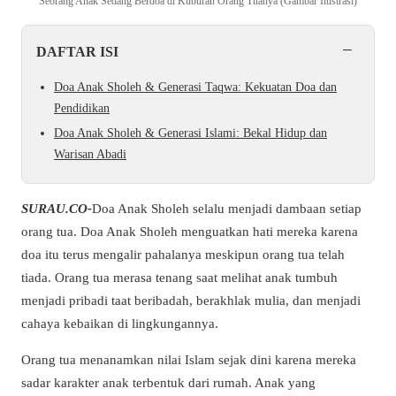
Seorang Anak Sedang Berdoa di Kuburan Orang Tuanya (Gambar Ilustrasi)
−
DAFTAR ISI
Doa Anak Sholeh & Generasi Taqwa: Kekuatan Doa dan
Pendidikan
Doa Anak Sholeh & Generasi Islami: Bekal Hidup dan
Warisan Abadi
SURAU.CO-
Doa Anak Sholeh selalu menjadi dambaan setiap
orang tua. Doa Anak Sholeh menguatkan hati mereka karena
doa itu terus mengalir pahalanya meskipun orang tua telah
tiada. Orang tua merasa tenang saat melihat anak tumbuh
menjadi pribadi taat beribadah, berakhlak mulia, dan menjadi
cahaya kebaikan di lingkungannya.
Orang tua menanamkan nilai Islam sejak dini karena mereka
sadar karakter anak terbentuk dari rumah. Anak yang