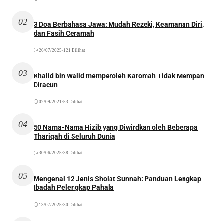
02
3 Doa Berbahasa Jawa: Mudah Rezeki, Keamanan Diri,
dan Fasih Ceramah
26/07/2025
•
121 Dilihat
03
Khalid bin Walid memperoleh Karomah Tidak Mempan
Diracun
02/09/2021
•
53 Dilihat
04
50 Nama-Nama Hizib yang Diwirdkan oleh Beberapa
Thariqah di Seluruh Dunia
30/06/2025
•
38 Dilihat
05
Mengenal 12 Jenis Sholat Sunnah: Panduan Lengkap
Ibadah Pelengkap Pahala
13/07/2025
•
30 Dilihat