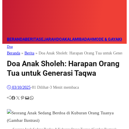
BERANDA
BERITA
SEJARAH
DOA
KALAM
IBADAH
MODE & GAYA
KHAZ
Doa
Beranda
»
Berita
»
Doa Anak Sholeh: Harapan Orang Tua untuk Generasi
Doa Anak Sholeh: Harapan Orang
Tua untuk Generasi Taqwa
03/10/2025
•
81
Dilihat
•
3 Menit membaca
Facebook
Twitter
Pinterest
Mail
WhatsApp