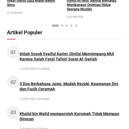
Ingat! Derita Gaza Masih Belum
Dunia Ini Hina, Akhirat Berharga:
Q
Sirna
Membangun Orientasi Hidup
M
Seorang Muslim
M
19 jam lalu
07/08/2026
Artikel Populer
01
Inilah Sosok Syaiful Karim, Dinilai Menyimpang MUI
Karena Salah Fatal Tafsiri Surat Al-Qariah
22/05/2025
•
211 Dilihat
02
3 Doa Berbahasa Jawa: Mudah Rezeki, Keamanan Diri,
dan Fasih Ceramah
26/07/2025
•
120 Dilihat
03
Khalid bin Walid memperoleh Karomah Tidak Mempan
Diracun
02/09/2021
•
52 Dilihat