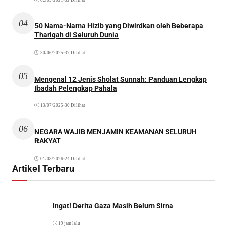
04
50 Nama-Nama Hizib yang Diwirdkan oleh Beberapa
Thariqah di Seluruh Dunia
30/06/2025
•
37 Dilihat
05
Mengenal 12 Jenis Sholat Sunnah: Panduan Lengkap
Ibadah Pelengkap Pahala
13/07/2025
•
30 Dilihat
06
NEGARA WAJIB MENJAMIN KEAMANAN SELURUH
RAKYAT
01/08/2026
•
24 Dilihat
Artikel Terbaru
Ingat! Derita Gaza Masih Belum Sirna
19 jam lalu