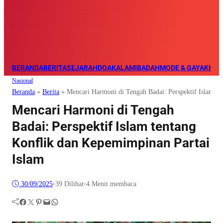
BERANDA
BERITA
SEJARAH
DOA
KALAM
IBADAH
MODE & GAYA
KHAZ
Nasional
Beranda
»
Berita
»
Mencari Harmoni di Tengah Badai: Perspektif Islam t
Mencari Harmoni di Tengah
Badai: Perspektif Islam tentang
Konflik dan Kepemimpinan Partai
Islam
30/09/2025
•
39
Dilihat
•
4 Menit membaca
Facebook
Twitter
Pinterest
Mail
WhatsApp