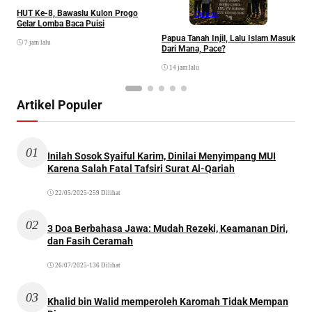
HUT Ke-8, Bawaslu Kulon Progo
Opinion
Gelar Lomba Baca Puisi
Papua Tanah Injil, Lalu Islam Masuk
7 jam lalu
Dari Mana, Pace?
14 jam lalu
Artikel Populer
01
Inilah Sosok Syaiful Karim, Dinilai Menyimpang MUI
Karena Salah Fatal Tafsiri Surat Al-Qariah
22/05/2025
•
259 Dilihat
02
3 Doa Berbahasa Jawa: Mudah Rezeki, Keamanan Diri,
dan Fasih Ceramah
26/07/2025
•
136 Dilihat
03
Khalid bin Walid memperoleh Karomah Tidak Mempan