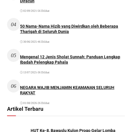
Diracun
02/09/2021
•
56 Dilihat
04
50 Nama-Nama Hizib yang Diwirdkan oleh Beberapa
Thariqah di Seluruh Dunia
30/06/2025
•
46 Dilihat
05
Mengenal 12 Jenis Sholat Sunnah: Panduan Lengkap
Ibadah Pelengkap Pahala
13/07/2025
•
36 Dilihat
06
NEGARA WAJIB MENJAMIN KEAMANAN SELURUH
RAKYAT
01/08/2026
•
26 Dilihat
Artikel Terbaru
HUT Ke-8, Bawaslu Kulon Progo Gelar Lomba