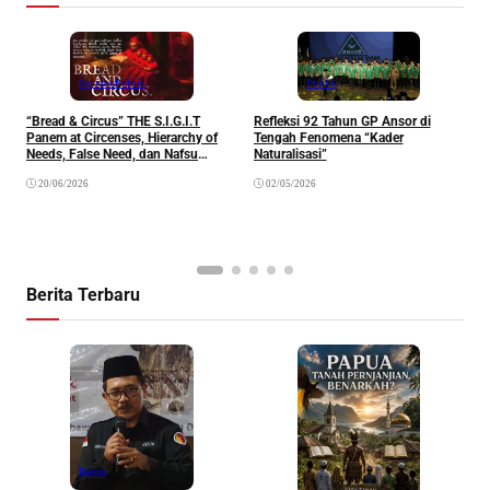
Opinion
Politik
Politik
“Bread & Circus” THE S.I.G.I.T
Refleksi 92 Tahun GP Ansor di
Panem at Circenses, Hierarchy of
Tengah Fenomena “Kader
K
Needs, False Need, dan Nafsu
Naturalisasi”
y
Belaka.
20/06/2026
02/05/2026
Berita Terbaru
P
Berita