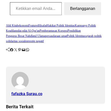
Ketikkan email Anda...
Berlangganan
Ahli Kitab
ekonomi
Featured
filsafat
Hakikat Politik Identitas
Kampanye Politik
Keadilan
nilai-nilai Al-Qur'an
Pemberantasan Korupsi
Pendidikan
Pengurus Besar Nahdlatul Ulama
persaudaraan umat
Politik Identitas
sejarah politik
solidaritas sosial
stereotip negatif
Facebook
Twitter
Pinterest
Mail
WhatsApp
fafazka Surau.co
Berita Terkait