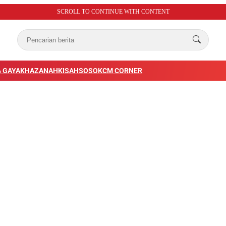
SCROLL TO CONTINUE WITH CONTENT
 GAYA
KHAZANAH
KISAH
SOSOK
CM CORNER