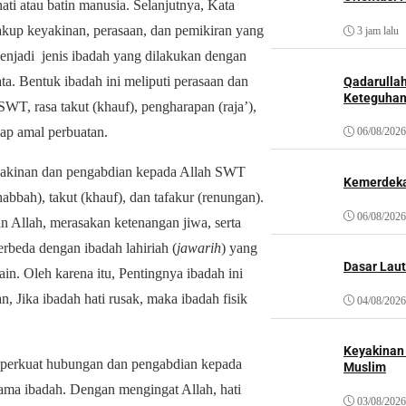
i atau batin manusia. Selanjutnya, Kata
cakup keyakinan, perasaan, dan pemikiran yang
3 jam lalu
njadi jenis ibadah yang dilakukan dengan
ata.
Bentuk ibadah ini meliputi perasaan dan
Qadarulla
Keteguhan
SWT, rasa takut (khauf), pengharapan (raja’),
iap amal perbuatan.
06/08/2026
eyakinan dan pengabdian kepada Allah SWT
Kemerdeka
habbah), takut (khauf), dan tafakur (renungan).
06/08/2026
n Allah, merasakan ketenangan jiwa, serta
beda dengan ibadah lahiriah (
jawarih
) yang
Dasar Laut
lain. Oleh karena itu, Pentingnya ibadah ini
, Jika ibadah hati rusak, maka ibadah fisik
04/08/2026
Keyakinan
emperkuat hubungan dan pengabdian kepada
Muslim
ma ibadah. Dengan mengingat Allah, hati
03/08/2026