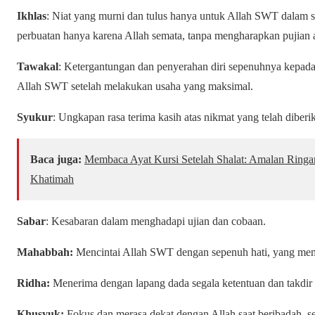
Ikhlas
: Niat yang murni dan tulus hanya untuk Allah SWT dalam 
perbuatan hanya karena Allah semata, tanpa mengharapkan pujian a
Tawakal
: Ketergantungan dan penyerahan diri sepenuhnya kepad
Allah SWT setelah melakukan usaha yang maksimal.
Syukur
: Ungkapan rasa terima kasih atas nikmat yang telah diberi
Baca juga:
Membaca Ayat Kursi Setelah Shalat: Amalan Ring
Khatimah
Sabar
: Kesabaran dalam menghadapi ujian dan cobaan.
Mahabbah:
Mencintai Allah SWT dengan sepenuh hati, yang memo
Ridha:
Menerima dengan lapang dada segala ketentuan dan takdir
Khusyuk:
Fokus dan merasa dekat dengan Allah saat beribadah, sep