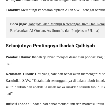
Tafakur:
Merenungi kebesaran ciptaan Allah SWT sebagai bentuk
Baca juga:
Tahajud: Jalan Menuju Ketenangan Jiwa Dan Kemuli
Berdasarkan Al-Qur’an, As-Sunnah, dan Penjelasan Ulama)
Selanjutnya Pentingnya Ibadah Qalbiyah
Pondasi Utama
: Ibadah qalbiyah menjadi dasar atau pondasi bagi 
lisan.
Kekuatan Tubuh
: Hati yang baik dan benar akan memengaruhi s
Rasulullah SAW, “Ketahuilah sesungguhnya di dalam tubuh ini ada
seluruh tubuh dan apabila ia rusak maka rusaklah seluruh tubuh. K
hati”.
Intisari Ibadah
: Ibadah hati dapat menjadi inti dan motivasi untu