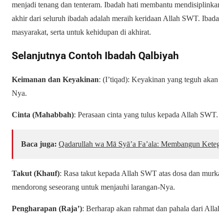
menjadi tenang dan tenteram. Ibadah hati membantu mendisiplinka
akhir dari seluruh ibadah adalah meraih keridaan Allah SWT. Ibadah
masyarakat, serta untuk kehidupan di akhirat.
Selanjutnya Contoh Ibadah Qalbiyah
Keimanan dan Keyakinan
: (I’tiqad): Keyakinan yang teguh aka
Nya.
Cinta (Mahabbah)
: Perasaan cinta yang tulus kepada Allah SWT.
Baca juga:
Qadarullah wa Mā Syā’a Fa’ala: Membangun Keteg
Takut (Khauf)
: Rasa takut kepada Allah SWT atas dosa dan mur
mendorong seseorang untuk menjauhi larangan-Nya.
Pengharapan (Raja’)
: Berharap akan rahmat dan pahala dari All