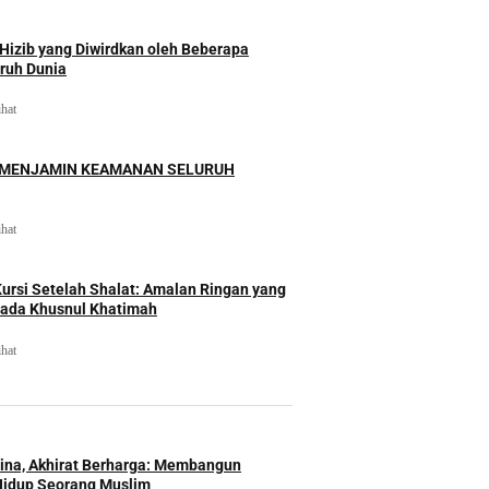
izib yang Diwirdkan oleh Beberapa
uruh Dunia
ihat
 MENJAMIN KEAMANAN SELURUH
ihat
rsi Setelah Shalat: Amalan Ringan yang
ada Khusnul Khatimah
ihat
Hina, Akhirat Berharga: Membangun
Hidup Seorang Muslim