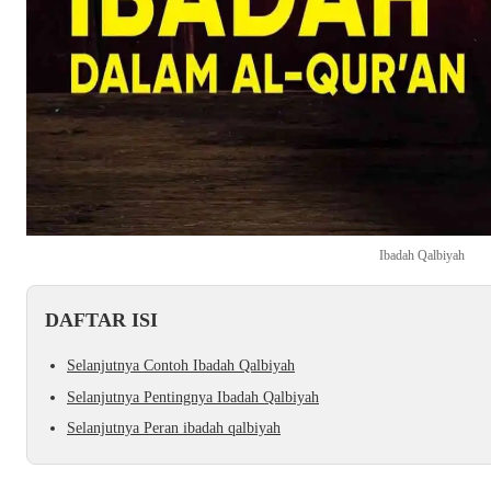
Ibadah Qalbiyah
DAFTAR ISI
Selanjutnya Contoh Ibadah Qalbiyah
Selanjutnya Pentingnya Ibadah Qalbiyah
Selanjutnya Peran ibadah qalbiyah