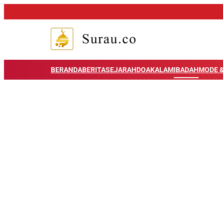
BERANDA
BERITA
SEJARAH
DOA
KALAM
IBADAH
MODE &