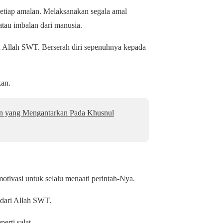
setiap amalan. Melaksanakan segala amal
tau imbalan dari manusia.
a Allah SWT. Berserah diri sepenuhnya kepada
kan.
an yang Mengantarkan Pada Khusnul
tivasi untuk selalu menaati perintah-Nya.
 dari Allah SWT.
erti salat.