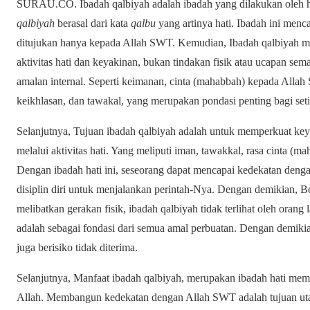
SURAU.CO. Ibadah qalbiyah adalah ibadah yang dilakukan oleh hat
qalbiyah
berasal dari kata
qalbu
yang artinya hati. Ibadah ini men
ditujukan hanya kepada Allah SWT. Kemudian, Ibadah qalbiyah me
aktivitas hati dan keyakinan, bukan tindakan fisik atau ucapan sem
amalan internal. Seperti keimanan, cinta (mahabbah) kepada Allah 
keikhlasan, dan tawakal, yang merupakan pondasi penting bagi set
Selanjutnya, Tujuan ibadah qalbiyah adalah untuk memperkuat k
melalui aktivitas hati. Yang meliputi iman, tawakkal, rasa cinta (ma
Dengan ibadah hati ini, seseorang dapat mencapai kedekatan denga
disiplin diri untuk menjalankan perintah-Nya.
Dengan demikian, Ber
melibatkan gerakan fisik, ibadah qalbiyah tidak terlihat oleh orang 
adalah sebagai fondasi dari semua amal perbuatan. Dengan demikian
juga berisiko tidak diterima.
Selanjutnya, Manfaat ibadah qalbiyah, merupakan ibadah hati m
Allah. Membangun kedekatan dengan Allah SWT adalah tujuan uta