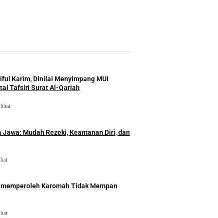
iful Karim, Dinilai Menyimpang MUI
al Tafsiri Surat Al-Qariah
lihat
 Jawa: Mudah Rezeki, Keamanan Diri, dan
ihat
id memperoleh Karomah Tidak Mempan
ihat