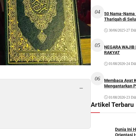
04
50 Nama-Nama H
Thariqah di Sel
30/06/2025
•
27 Dil
05
NEGARA WAJIB
RAKYAT
01/08/2026
•
24 Dil
06
Membaca Ayat Ku
Mengantarkan P
−
01/08/2026
•
23 Dil
Artikel Terbaru
Dunia Ini 
Orientasi 