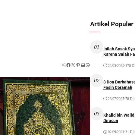
Artikel Populer
01
Inilah Sosok Sya
Karena Salah Fat
Facebook
Twitter
Pinterest
Mail
WhatsApp
22/05/2025
•
176 Di
02
3 Doa Berbahasa
Fasih Ceramah
26/07/2025
•
78 Dil
03
Khalid bin Wal
Diracun
02/09/2021
•
31 Dil