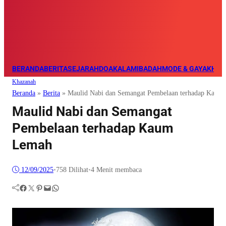
BERANDA
BERITA
SEJARAH
DOA
KALAM
IBADAH
MODE & GAYA
KHAZ
Khazanah
Beranda
»
Berita
»
Maulid Nabi dan Semangat Pembelaan terhadap Kaum
Maulid Nabi dan Semangat
Pembelaan terhadap Kaum
Lemah
12/09/2025
•
758
Dilihat
•
4 Menit membaca
Facebook
Twitter
Pinterest
Mail
WhatsApp