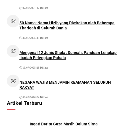
02/09/2021
•
42 Dilihat
04
50 Nama-Nama Hizib yang Diwirdkan oleh Beberapa
Thariqah di Seluruh Dunia
30/06/2025
•
35 Dilihat
05
Mengenal 12 Jenis Sholat Sunnah: Panduan Lengkap
Ibadah Pelengkap Pahala
13/07/2025
•
29 Dilihat
06
NEGARA WAJIB MENJAMIN KEAMANAN SELURUH
RAKYAT
01/08/2026
•
24 Dilihat
Artikel Terbaru
Ingat! Derita Gaza Masih Belum Sirna