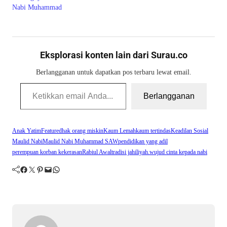
Nabi Muhammad
Eksplorasi konten lain dari Surau.co
Berlangganan untuk dapatkan pos terbaru lewat email.
Ketikkan email Anda...
Berlangganan
Anak Yatim
Featured
hak orang miskin
Kaum Lemah
kaum tertindas
Keadilan Sosial
Maulid Nabi
Maulid Nabi Muhammad SAW
pendidikan yang adil
perempuan korban kekerasan
Rabiul Awal
tradisi jahiliyah.
wujud cinta kepada nabi
Facebook
Twitter
Pinterest
Mail
WhatsApp