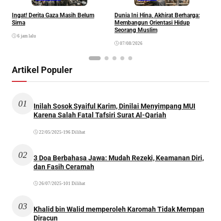
Ingat! Derita Gaza Masih Belum
Dunia Ini Hina, Akhirat Berharga:
Q
Sirna
Membangun Orientasi Hidup
M
Seorang Muslim
M
6 jam lalu
07/08/2026
Artikel Populer
01
Inilah Sosok Syaiful Karim, Dinilai Menyimpang MUI
Karena Salah Fatal Tafsiri Surat Al-Qariah
22/05/2025
•
196 Dilihat
02
3 Doa Berbahasa Jawa: Mudah Rezeki, Keamanan Diri,
dan Fasih Ceramah
26/07/2025
•
101 Dilihat
03
Khalid bin Walid memperoleh Karomah Tidak Mempan
Diracun