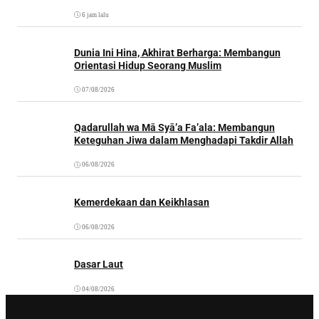
6 jam lalu
Dunia Ini Hina, Akhirat Berharga: Membangun
Orientasi Hidup Seorang Muslim
07/08/2026
Qadarullah wa Mā Syā’a Fa’ala: Membangun
Keteguhan Jiwa dalam Menghadapi Takdir Allah
06/08/2026
Kemerdekaan dan Keikhlasan
06/08/2026
Dasar Laut
04/08/2026