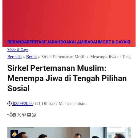
BERANDA
BERITA
SEJARAH
DOA
KALAM
IBADAH
MODE & GAYA
KHAZ
Mode & Gaya
Beranda
»
Berita
»
Sirkel Pertemanan Muslim: Menempa Jiwa di Tengah Pi
Sirkel Pertemanan Muslim:
Menempa Jiwa di Tengah Pilihan
Sosial
02/09/2025
•
141
Dilihat
•
7 Menit membaca
Facebook
Twitter
Pinterest
Mail
WhatsApp