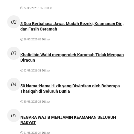
22/05/2025
•
185 Dilihat
02
3 Doa Berbahasa Jawa: Mudah Rezeki, Keamanan Diri,
dan Fasih Ceramah
26/07/2025
•
86 Dilihat
03
Khalid bin Walid memperoleh Karomah Tidak Mempan
Diracun
02/09/2021
•
31 Dilihat
04
50 Nama-Nama Hizib yang Diwirdkan oleh Beberapa
Thariqah di Seluruh Dunia
30/06/2025
•
28 Dilihat
05
NEGARA WAJIB MENJAMIN KEAMANAN SELURUH
RAKYAT
01/08/2026
•
24 Dilihat