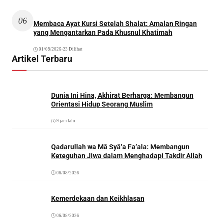
06
Membaca Ayat Kursi Setelah Shalat: Amalan Ringan
yang Mengantarkan Pada Khusnul Khatimah
01/08/2026
•
23 Dilihat
Artikel Terbaru
Dunia Ini Hina, Akhirat Berharga: Membangun
Orientasi Hidup Seorang Muslim
9 jam lalu
Qadarullah wa Mā Syā’a Fa’ala: Membangun
Keteguhan Jiwa dalam Menghadapi Takdir Allah
06/08/2026
Kemerdekaan dan Keikhlasan
06/08/2026