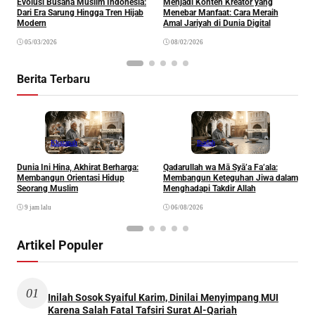
Evolusi Busana Muslim Indonesia:
Menjadi Konten Kreator yang
G
Dari Era Sarung Hingga Tren Hijab
Menebar Manfaat: Cara Meraih
K
Modern
Amal Jariyah di Dunia Digital
E
05/03/2026
08/02/2026
Berita Terbaru
Khazanah
Ibadah
Dunia Ini Hina, Akhirat Berharga:
Qadarullah wa Mā Syā’a Fa’ala:
K
Membangun Orientasi Hidup
Membangun Keteguhan Jiwa dalam
Seorang Muslim
Menghadapi Takdir Allah
9 jam lalu
06/08/2026
Artikel Populer
01
Inilah Sosok Syaiful Karim, Dinilai Menyimpang MUI
Karena Salah Fatal Tafsiri Surat Al-Qariah