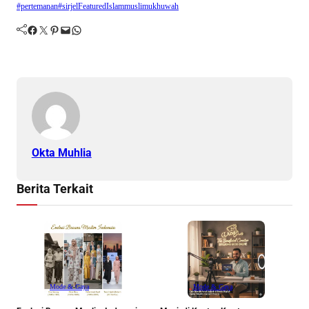
#pertemanan
#sirjel
Featured
Islam
muslim
ukhuwah
Facebook
Twitter
Pinterest
Mail
WhatsApp
Okta Muhlia
Berita Terkait
Mode & Gaya
Mode & Gaya