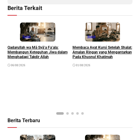
Berita Terkait
Ibadah
Ibadah
Qadarullah wa Mā Syā’a Fa’ala:
Membaca Ayat Kursi Setelah Shalat:
T
Membangun Keteguhan Jiwa dalam
Amalan Ringan yang Mengantarkan
J
Menghadapi Takdir Allah
Pada Khusnul Khatimah
(
A
06/08/2026
01/08/2026
P
Berita Terbaru