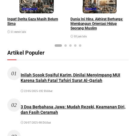
Internasional
Khazanah
Ingat! Derita Gaza Masih Belum
Dunia Ini Hina, Akhirat Berharga:
Q
Sirna
Membangun Orientasi Hidup
M
Seorang Muslim
M
11 menit lalu
18 jam lalu
Artikel Populer
01
Inilah Sosok Syaiful Karim, Dinilai Menyimpang MUI
Karena Salah Fatal Tafsiri Surat Al-Qariah
22/05/2025
•
192 Dilihat
02
3 Doa Berbahasa Jawa: Mudah Rezeki, Keamanan Diri,
dan Fasih Ceramah
26/07/2025
•
98 Dilihat