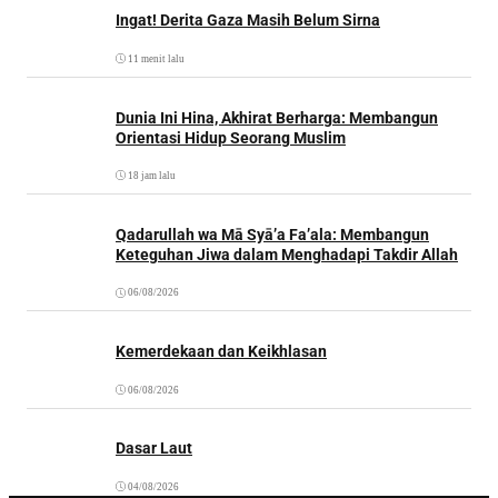
Ingat! Derita Gaza Masih Belum Sirna
11 menit lalu
Dunia Ini Hina, Akhirat Berharga: Membangun
Orientasi Hidup Seorang Muslim
18 jam lalu
Qadarullah wa Mā Syā’a Fa’ala: Membangun
Keteguhan Jiwa dalam Menghadapi Takdir Allah
06/08/2026
Kemerdekaan dan Keikhlasan
06/08/2026
Dasar Laut
04/08/2026