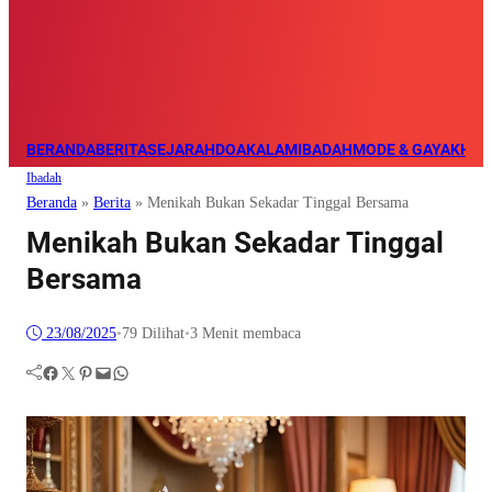
BERANDA
BERITA
SEJARAH
DOA
KALAM
IBADAH
MODE & GAYA
KHAZ
Ibadah
Beranda
»
Berita
»
Menikah Bukan Sekadar Tinggal Bersama
Menikah Bukan Sekadar Tinggal
Bersama
23/08/2025
•
79
Dilihat
•
3 Menit membaca
Facebook
Twitter
Pinterest
Mail
WhatsApp