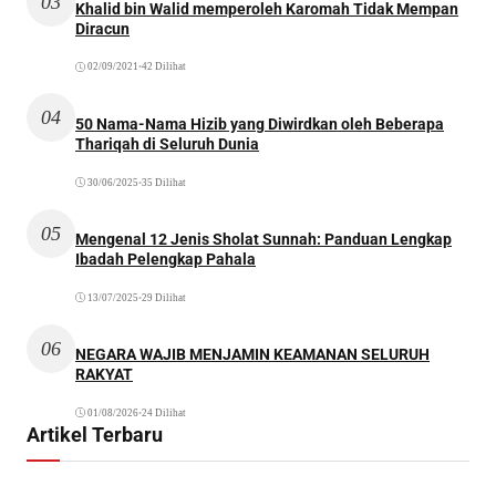
03
Khalid bin Walid memperoleh Karomah Tidak Mempan
Diracun
02/09/2021
•
42 Dilihat
04
50 Nama-Nama Hizib yang Diwirdkan oleh Beberapa
Thariqah di Seluruh Dunia
30/06/2025
•
35 Dilihat
05
Mengenal 12 Jenis Sholat Sunnah: Panduan Lengkap
Ibadah Pelengkap Pahala
13/07/2025
•
29 Dilihat
06
NEGARA WAJIB MENJAMIN KEAMANAN SELURUH
RAKYAT
01/08/2026
•
24 Dilihat
Artikel Terbaru