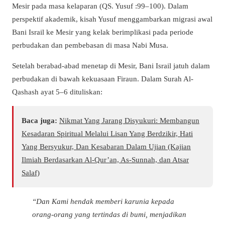
Mesir pada masa kelaparan (QS. Yusuf :99–100). Dalam
perspektif akademik, kisah Yusuf menggambarkan migrasi awal
Bani Israil ke Mesir yang kelak berimplikasi pada periode
perbudakan dan pembebasan di masa Nabi Musa.
Setelah berabad-abad menetap di Mesir, Bani Israil jatuh dalam
perbudakan di bawah kekuasaan Firaun. Dalam Surah Al-
Qashash ayat 5–6 dituliskan:
Baca juga:
Nikmat Yang Jarang Disyukuri: Membangun
Kesadaran Spiritual Melalui Lisan Yang Berdzikir, Hati
Yang Bersyukur, Dan Kesabaran Dalam Ujian (Kajian
Ilmiah Berdasarkan Al-Qur’an, As-Sunnah, dan Atsar
Salaf)
“Dan Kami hendak memberi karunia kepada
orang-orang yang tertindas di bumi, menjadikan