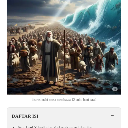
ilistrasi nabi musa membawa 12 suku bani israil
−
DAFTAR ISI
Asal Usul Yahudi dan Perkembangan Identitas