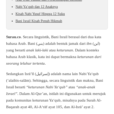
Nabi Ya‘qub dan 12 Anaknya
Kisah Nabi Yusuf Hingga 12 Suku
Bani Israil Kisah Penuh Hikmah
Surau.co
. Secara linguistik, Bani Israil berasal dari dua kata
bahasa Arab. Bani (بني) adalah bentuk jamak dari
ibn
(ابن)
yang berarti
anak laki-laki
atau
keturunan
. Dalam konteks
bahasa Arab klasik, kata ini dapat bermakna
keturunan dari
seorang leluhur tertentu
.
Sedangkan Isrā’īl (إسرائيل) adalah nama lain Nabi Ya‘qub
(‘alaihis-salām). Sehingga, secara linguistik dan makna, Bani
Israil berarti
“keturunan Nabi Ya‘qub”
atau
“anak-anak
Israel”
. Dalam Al-Qur’an, istilah ini digunakan untuk merujuk
pada komunitas keturunan Ya‘qub, misalnya pada Surah Al-
Baqarah ayat 40, Al-A‘rāf ayat 105, dan Al-Isrā’ ayat 2.