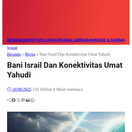
BERANDA
BERITA
SEJARAH
DOA
KALAM
IBADAH
MODE & GAYA
KHAZ
Sejarah
Beranda
»
Berita
»
Bani Israil Dan Konektivitas Umat Yahudi
Bani Israil Dan Konektivitas Umat
Yahudi
10/08/2025
•
135
Dilihat
•
4 Menit membaca
Facebook
Twitter
Pinterest
Mail
WhatsApp