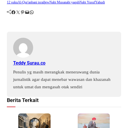
12 suku
Al-Qur'an
bani israil
jew
Nabi Musa
nabi yaqub
Nabi Yusuf
Yahudi
Facebook
Twitter
Pinterest
Mail
WhatsApp
Teddy Surau.co
Penulis yg masih merangkak menerawang dunia
jurnalistik agar dapat menebar wawasan dan khazanah
untuk umat dan mengasah otak sendiri
Berita Terkait