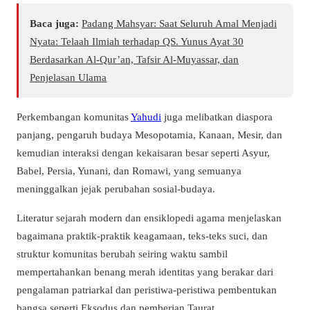
Baca juga:
Padang Mahsyar: Saat Seluruh Amal Menjadi
Nyata: Telaah Ilmiah terhadap QS. Yunus Ayat 30
Berdasarkan Al-Qur’an, Tafsir Al-Muyassar, dan
Penjelasan Ulama
Perkembangan komunitas
Yahudi
juga melibatkan diaspora
panjang, pengaruh budaya Mesopotamia, Kanaan, Mesir, dan
kemudian interaksi dengan kekaisaran besar seperti Asyur,
Babel, Persia, Yunani, dan Romawi, yang semuanya
meninggalkan jejak perubahan sosial-budaya.
Literatur sejarah modern dan ensiklopedi agama menjelaskan
bagaimana praktik-praktik keagamaan, teks-teks suci, dan
struktur komunitas berubah seiring waktu sambil
mempertahankan benang merah identitas yang berakar dari
pengalaman patriarkal dan peristiwa-peristiwa pembentukan
bangsa seperti Eksodus dan pemberian Taurat.