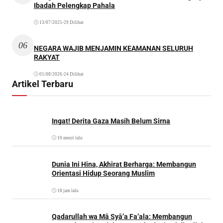
Ibadah Pelengkap Pahala
13/07/2025
•
29 Dilihat
06
NEGARA WAJIB MENJAMIN KEAMANAN SELURUH
RAKYAT
01/08/2026
•
24 Dilihat
Artikel Terbaru
Ingat! Derita Gaza Masih Belum Sirna
10 menit lalu
Dunia Ini Hina, Akhirat Berharga: Membangun
Orientasi Hidup Seorang Muslim
18 jam lalu
Qadarullah wa Mā Syā’a Fa’ala: Membangun