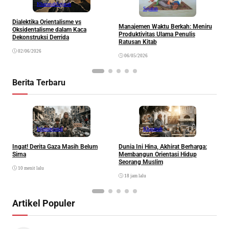
Khazanah
Sejarah
Sejarah
S
Dialektika Orientalisme vs
R
Manajemen Waktu Berkah: Meniru
Oksidentalisme dalam Kaca
I
Produktivitas Ulama Penulis
Dekonstruksi Derrida
Ratusan Kitab
02/06/2026
06/05/2026
Berita Terbaru
Internasional
Khazanah
Ingat! Derita Gaza Masih Belum
Dunia Ini Hina, Akhirat Berharga:
Q
Sirna
Membangun Orientasi Hidup
M
Seorang Muslim
M
10 menit lalu
18 jam lalu
Artikel Populer