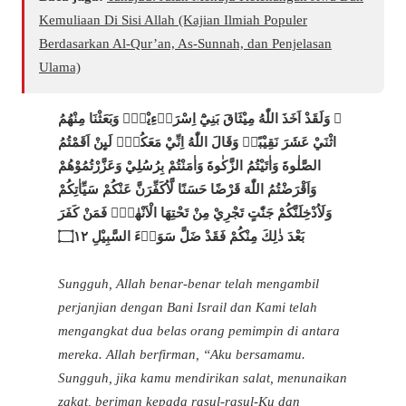
Kemuliaan Di Sisi Allah (Kajian Ilmiah Populer
Berdasarkan Al-Qur’an, As-Sunnah, dan Penjelasan
Ulama)
۞ وَلَقَدْ اَخَذَ اللّٰهُ مِيْثَاقَ بَنِيْٓ اِسْرَاۤءِيْلَۚ وَبَعَثْنَا مِنْهُمُ
اثْنَيْ عَشَرَ نَقِيْبًاۗ وَقَالَ اللّٰهُ اِنِّيْ مَعَكُمْۗ لَىِٕنْ اَقَمْتُمُ
الصَّلٰوةَ وَاٰتَيْتُمُ الزَّكٰوةَ وَاٰمَنْتُمْ بِرُسُلِيْ وَعَزَّرْتُمُوْهُمْ
وَاَقْرَضْتُمُ اللّٰهَ قَرْضًا حَسَنًا لَّاُكَفِّرَنَّ عَنْكُمْ سَيِّاٰتِكُمْ
وَلَاُدْخِلَنَّكُمْ جَنّٰتٍ تَجْرِيْ مِنْ تَحْتِهَا الْاَنْهٰرُۚ فَمَنْ كَفَرَ
۝١٢
بَعْدَ ذٰلِكَ مِنْكُمْ فَقَدْ ضَلَّ سَوَاۤءَ السَّبِيْلِ
Sungguh, Allah benar-benar telah mengambil
perjanjian dengan Bani Israil dan Kami telah
mengangkat dua belas orang pemimpin di antara
mereka. Allah berfirman, “Aku bersamamu.
Sungguh, jika kamu mendirikan salat, menunaikan
zakat, beriman kepada rasul-rasul-Ku dan