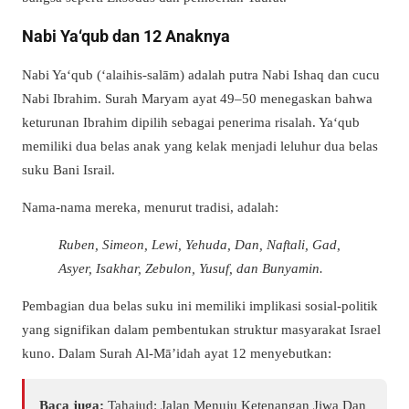
Nabi Ya‘qub dan 12 Anaknya
Nabi Ya‘qub (‘alaihis-salām) adalah putra Nabi Ishaq dan cucu
Nabi Ibrahim. Surah Maryam ayat 49–50 menegaskan bahwa
keturunan Ibrahim dipilih sebagai penerima risalah. Ya‘qub
memiliki dua belas anak yang kelak menjadi leluhur dua belas
suku Bani Israil.
Nama-nama mereka, menurut tradisi, adalah:
Ruben, Simeon, Lewi, Yehuda, Dan, Naftali, Gad,
Asyer, Isakhar, Zebulon, Yusuf, dan Bunyamin.
Pembagian dua belas suku ini memiliki implikasi sosial-politik
yang signifikan dalam pembentukan struktur masyarakat Israel
kuno. Dalam Surah Al-Mā’idah ayat 12 menyebutkan:
Baca juga:
Tahajud: Jalan Menuju Ketenangan Jiwa Dan