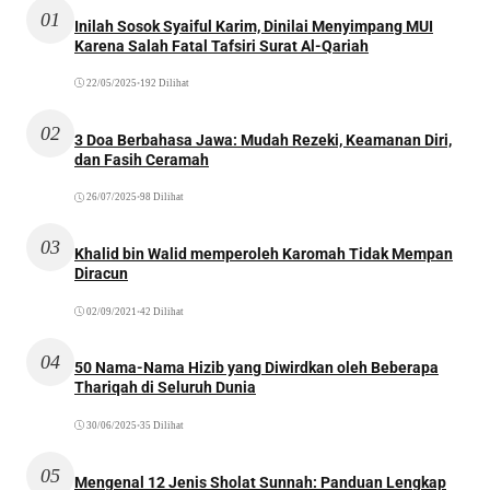
01
Inilah Sosok Syaiful Karim, Dinilai Menyimpang MUI
Karena Salah Fatal Tafsiri Surat Al-Qariah
22/05/2025
•
192 Dilihat
02
3 Doa Berbahasa Jawa: Mudah Rezeki, Keamanan Diri,
dan Fasih Ceramah
26/07/2025
•
98 Dilihat
03
Khalid bin Walid memperoleh Karomah Tidak Mempan
Diracun
02/09/2021
•
42 Dilihat
04
50 Nama-Nama Hizib yang Diwirdkan oleh Beberapa
Thariqah di Seluruh Dunia
30/06/2025
•
35 Dilihat
05
Mengenal 12 Jenis Sholat Sunnah: Panduan Lengkap