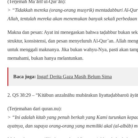
(Terjemah Maʿārif ul‑Qurʾān):
> “Tidakkah mereka (orang-orang musyrik) mentadabburi Al‑Qur’
Allah, tentulah mereka akan menemukan banyak sekali perbedaa
Makna dan pesan: Ayat ini menegaskan bahwa taḍabbur bukan se
struktur, konsistensi, dan pesan menyeluruh Al‑Qur’an. Allah m
untuk menggali maknanya. Jika bukan wahyu-Nya, pasti akan tampa
memahami, bukan hanya melantunkan.
Baca juga:
Ingat! Derita Gaza Masih Belum Sirna
2. QS 38:29 – “Kitābun anzalnāhu mubārakun liyattaḍabbaroū āyā
(Terjemahan dari quran.nu):
> “Ini adalah kitab yang penuh berkah yang Kami turunkan kep
ayatnya, dan supaya orang-orang yang memiliki akal (al‑albāb)