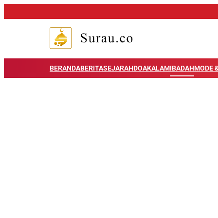
BERANDA
BERITA
SEJARAH
DOA
KALAM
IBADAH
MODE &