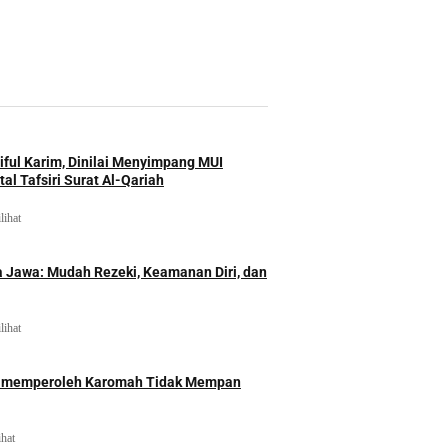
iful Karim, Dinilai Menyimpang MUI
al Tafsiri Surat Al-Qariah
lihat
 Jawa: Mudah Rezeki, Keamanan Diri, dan
lihat
id memperoleh Karomah Tidak Mempan
ihat