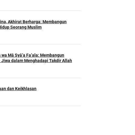
Hina, Akhirat Berharga: Membangun
Hidup Seorang Muslim
h wa Mā Syā’a Fa’ala: Membangun
 Jiwa dalam Menghadapi Takdir Allah
an dan Keikhlasan