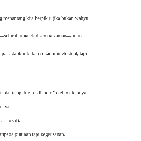
g menantang kita berpikir: jika bukan wahyu,
ta—seluruh umat dari semua zaman—untuk
tup. Taḍabbur bukan sekadar intelektual, tapi
hala, tetapi ingin “dihadiri” oleh maknanya.
 ayat.
 al‑nuzūl).
daripada puluhan tapi kegelisahan.