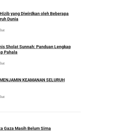
izib yang Diwirdkan oleh Beberapa
uruh Dunia
ihat
nis Sholat Sunnah: Panduan Lengkap
ap Pahala
ihat
 MENJAMIN KEAMANAN SELURUH
ihat
ita Gaza Masih Belum Sirna