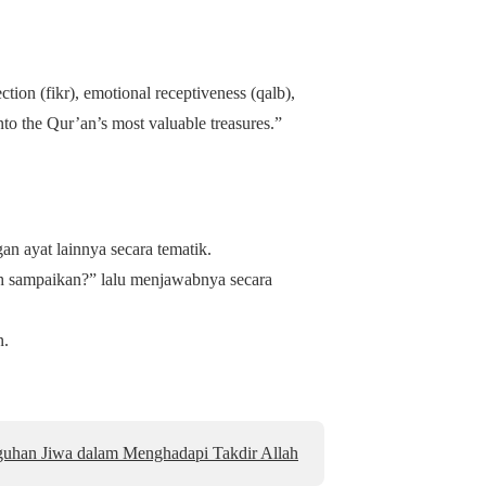
ction (fikr), emotional receptiveness (qalb),
nto the Qur’an’s most valuable treasures.”
 ayat lainnya secara tematik.
ah sampaikan?” lalu menjawabnya secara
n.
uhan Jiwa dalam Menghadapi Takdir Allah