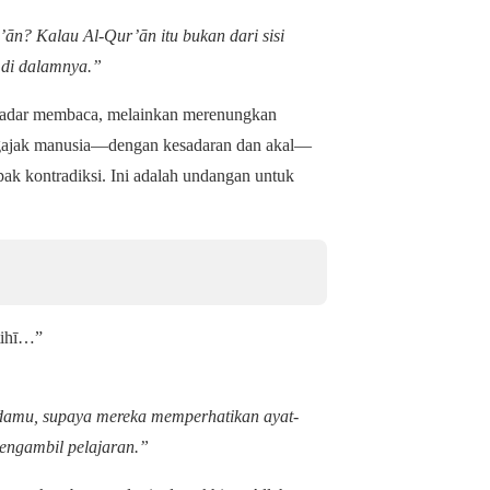
ān? Kalau Al‑Qur’ān itu bukan dari sisi
n di dalamnya.”
kadar membaca, melainkan merenungkan
engajak manusia—dengan kesadaran dan akal—
k kontradiksi. Ini adalah undangan untuk
tihī…”
adamu, supaya mereka memperhatikan ayat-
 mengambil pelajaran.”