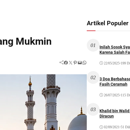
Artikel Populer
rang Mukmin
01
Inilah Sosok Sya
Karena Salah Fat
Facebook
Twitter
Pinterest
Mail
WhatsApp
22/05/2025
•
199 Di
02
3 Doa Berbahasa
Fasih Ceramah
26/07/2025
•
115 Di
03
Khalid bin Wal
Diracun
02/09/2021
•
51 Dil