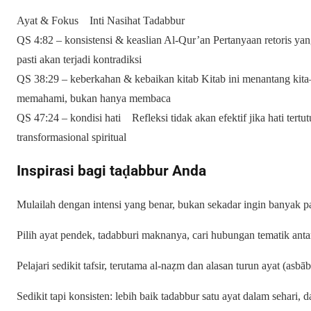
Ayat & Fokus Inti Nasihat Tadabbur
QS 4:82 – konsistensi & keaslian Al‑Qur’an Pertanyaan retoris yan
pasti akan terjadi kontradiksi
QS 38:29 – keberkahan & kebaikan kitab Kitab ini menantang ki
memahami, bukan hanya membaca
QS 47:24 – kondisi hati Refleksi tidak akan efektif jika hati tertu
transformasional spiritual
Inspirasi bagi taḍabbur Anda
Mulailah dengan intensi yang benar, bukan sekadar ingin banyak pa
Pilih ayat pendek, tadabburi maknanya, cari hubungan tematik antar
Pelajari sedikit tafsir, terutama al‑naẓm dan alasan turun ayat (asbāb
Sedikit tapi konsisten: lebih baik tadabbur satu ayat dalam sehari, 