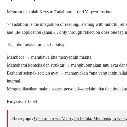
Menurut makalah Keys to Tadabbur… dari Yaqeen Institute:
>”Taḍabbur is the integration of reading/listening with mindful refle
and life‑application (amal)… only through reflection does one tap i
Taḍabbur adalah proses bertahap:
Membaca → membawa kita menyentuh makna.
Memahami konteks dan struktur → menghubungkan satu ayat dengan
Berhenti sejenak setelah ayat → menanyakan “apa yang ingin All
internal.
Mengaplikasikan makna secara personal—melalui niat dan tindaka
Ringkasan Tabel
Baca juga:
Qadarullah wa Mā Syā’a Fa’ala: Membangun Keteg