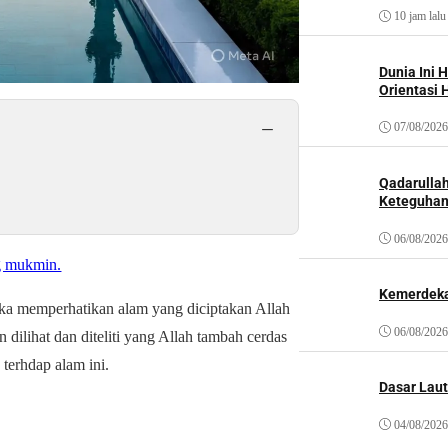
10 jam lalu
Dunia Ini 
Orientasi 
−
07/08/2026
Qadarulla
Keteguhan
06/08/2026
ng mukmin.
Kemerdeka
ka memperhatikan alam yang diciptakan Allah
06/08/2026
ilihat dan diteliti yang Allah tambah cerdas
terhdap alam ini.
Dasar Laut
04/08/2026