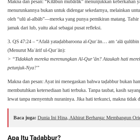
Makna dan pesan: “Kitābun mubārāk” menunjukkan keberkahan yan
menurunkannya bukan untuk didengar sekedarnya, melainkan untuk
oleh “ulū al‑albāb”—mereka yang punya pemikiran matang. Tafsir 
jamak dari lub, yaitu akal sebagai pusat refleksi.
3. QS 47:24 – “Afalā yataḍabbaroona al‑Qurʾān… am ‘alā qulūbin 
(Menurut Maʿārif ul‑Qurʾān):
> “Tidakkah mereka merenungkan Al‑Qur’ān? Ataukah hati mere
petunjuk-Nya?”
Makna dan pesan: Ayat ini menegaskan bahwa taḍabbur bukan hanya
membutuhkan ketersediaan hati terbuka. Tanpa taubat, kasih sayang 
lewat tanpa menyentuh nuraninya. Jika hati terkunci, makna tidak
Baca juga:
Dunia Ini Hina, Akhirat Berharga: Membangun Ori
Apa Itu Taḍabbur?