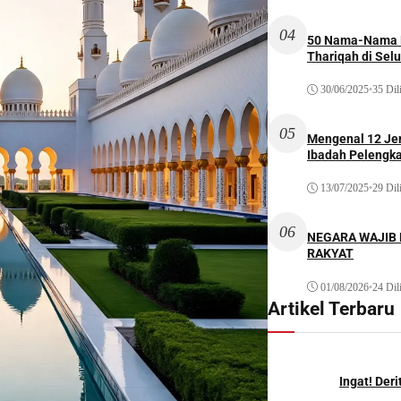
04
50 Nama-Nama H
Thariqah di Sel
30/06/2025
•
35 Dil
05
Mengenal 12 Je
Ibadah Pelengk
13/07/2025
•
29 Dil
06
NEGARA WAJIB
RAKYAT
01/08/2026
•
24 Dil
Artikel Terbaru
Ingat! Der