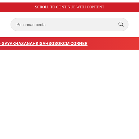
SCROLL TO CONTINUE WITH CONTENT
 GAYA
KHAZANAH
KISAH
SOSOK
CM CORNER