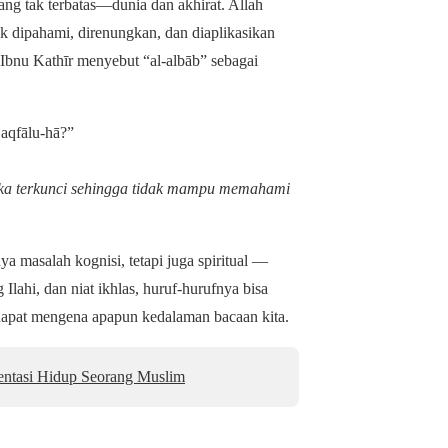
g tak terbatas—dunia dan akhirat. Allah
 dipahami, direnungkan, dan diaplikasikan
Ibnu Kathīr menyebut “al‑albāb” sebagai
aqfālu-hā?”
ka terkunci sehingga tidak mampu memahami
 masalah kognisi, tetapi juga spiritual —
Ilahi, dan niat ikhlas, huruf-hurufnya bisa
 dapat mengena apapun kedalaman bacaan kita.
entasi Hidup Seorang Muslim