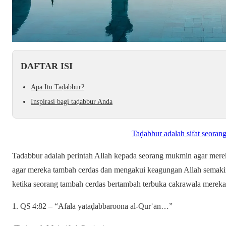
DAFTAR ISI
Apa Itu Taḍabbur?
Inspirasi bagi taḍabbur Anda
Taḍabbur adalah sifat seora
Tadabbur adalah perintah Allah kepada seorang mukmin agar mere
agar mereka tambah cerdas dan mengakui keagungan Allah semakin d
ketika seorang tambah cerdas bertambah terbuka cakrawala mereka 
1. QS 4:82 – “Afalā yataḍabbaroona al‑Qurʾān…”