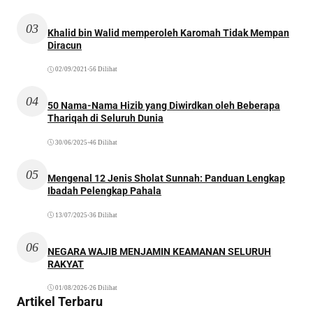
03
Khalid bin Walid memperoleh Karomah Tidak Mempan
Diracun
02/09/2021
•
56 Dilihat
04
50 Nama-Nama Hizib yang Diwirdkan oleh Beberapa
Thariqah di Seluruh Dunia
30/06/2025
•
46 Dilihat
05
Mengenal 12 Jenis Sholat Sunnah: Panduan Lengkap
Ibadah Pelengkap Pahala
13/07/2025
•
36 Dilihat
06
NEGARA WAJIB MENJAMIN KEAMANAN SELURUH
RAKYAT
01/08/2026
•
26 Dilihat
Artikel Terbaru