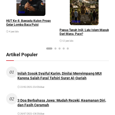
P
Berita
HUT Ke-8, Bawaslu Kulon Progo
Opinion
Gelar Lomba Baca Puisi
Papua Tanah Injil, Lalu Islam Masuk
4 jam lalu
Dari Mana, Pace?
12 jam lalu
Artikel Populer
01
Inilah Sosok Syaiful Karim, Dinilai Menyimpang MUI
Karena Salah Fatal Tafsiri Surat Al-Qariah
22/05/2025
•
254 Dilihat
02
3 Doa Berbahasa Jawa: Mudah Rezeki, Keamanan Diri,
dan Fasih Ceramah
26/07/2025
•
136 Dilihat