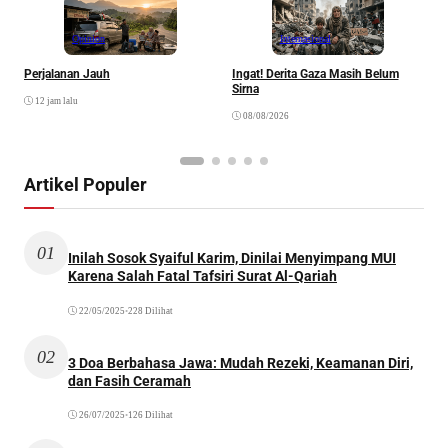
Opinion
Internasional
Perjalanan Jauh
Ingat! Derita Gaza Masih Belum
D
Sirna
M
12 jam lalu
S
08/08/2026
Artikel Populer
01
Inilah Sosok Syaiful Karim, Dinilai Menyimpang MUI
Karena Salah Fatal Tafsiri Surat Al-Qariah
22/05/2025
•
228 Dilihat
02
3 Doa Berbahasa Jawa: Mudah Rezeki, Keamanan Diri,
dan Fasih Ceramah
26/07/2025
•
126 Dilihat