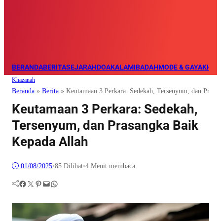
BERANDA
BERITA
SEJARAH
DOA
KALAM
IBADAH
MODE & GAYA
KHAZ
Khazanah
Beranda
»
Berita
»
Keutamaan 3 Perkara: Sedekah, Tersenyum, dan Prasa
Keutamaan 3 Perkara: Sedekah,
Tersenyum, dan Prasangka Baik
Kepada Allah
01/08/2025
•
85
Dilihat
•
4 Menit membaca
Facebook
Twitter
Pinterest
Mail
WhatsApp