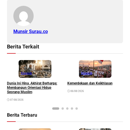
Munsir Surau.co
Berita Terkait
Khazanah
Khazanah
Dunia Ini Hina, Akhirat Berharga:
Kemerdekaan dan Keikhlasan
K
Membangun Orientasi Hidup
R
06/08/2026
Seorang Muslim
07/08/2026
Berita Terbaru