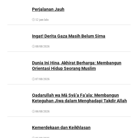
Perjalanan Jauh
12 jam lalu
Ingat! Derita Gaza Masih Belum Sirna
08/08/2026
Dunia Ini Hina, Akhirat Berharga: Membangun
Orientasi Hidup Seorang Muslim
07/08/2026
Qadarullah wa Mā Syā’a Fa’ala: Membangun
Keteguhan Jiwa dalam Menghadapi Takdir Allah
06/08/2026
Kemerdekaan dan Keikhlasan