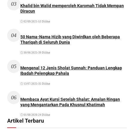
03
Khalid bin Walid memperoleh Karomah Tidak Mempan
Diracun
02/09/2021
•
53 Dilihat
04
50 Nama-Nama Hizib yang Diwirdkan oleh Beberapa
Thariqah di Seluruh Dunia
30/06/2025
•
39 Dilihat
05
Mengenal 12 Jenis Sholat Sunnah: Panduan Lengkap
Ibadah Pelengkap Pahala
13/07/2025
•
35 Dilihat
06
Membaca Ayat Kursi Setelah Shalat: Amalan Ringan
yang Mengantarkan Pada Khusnul Khatimah
01/08/2026
•
24 Dilihat
Artikel Terbaru