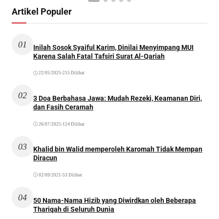
Artikel Populer
01
Inilah Sosok Syaiful Karim, Dinilai Menyimpang MUI
Karena Salah Fatal Tafsiri Surat Al-Qariah
22/05/2025
•
215 Dilihat
02
3 Doa Berbahasa Jawa: Mudah Rezeki, Keamanan Diri,
dan Fasih Ceramah
26/07/2025
•
124 Dilihat
03
Khalid bin Walid memperoleh Karomah Tidak Mempan
Diracun
02/09/2021
•
53 Dilihat
04
50 Nama-Nama Hizib yang Diwirdkan oleh Beberapa
Thariqah di Seluruh Dunia