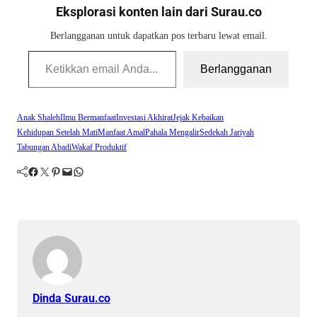
Eksplorasi konten lain dari Surau.co
Berlangganan untuk dapatkan pos terbaru lewat email.
Ketikkan email Anda...
Berlangganan
Anak Shaleh
Ilmu Bermanfaat
Investasi Akhirat
Jejak Kebaikan
Kehidupan Setelah Mati
Manfaat Amal
Pahala Mengalir
Sedekah Jariyah
Tabungan Abadi
Wakaf Produktif
Facebook
Twitter
Pinterest
Mail
WhatsApp
Dinda Surau.co