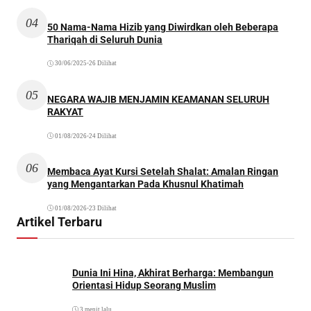
04
50 Nama-Nama Hizib yang Diwirdkan oleh Beberapa
Thariqah di Seluruh Dunia
30/06/2025
•
26 Dilihat
05
NEGARA WAJIB MENJAMIN KEAMANAN SELURUH
RAKYAT
01/08/2026
•
24 Dilihat
06
Membaca Ayat Kursi Setelah Shalat: Amalan Ringan
yang Mengantarkan Pada Khusnul Khatimah
01/08/2026
•
23 Dilihat
Artikel Terbaru
Dunia Ini Hina, Akhirat Berharga: Membangun
Orientasi Hidup Seorang Muslim
3 menit lalu