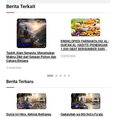
Berita Terkait
Kalam
ENSIKLOPEDI FARMAKOLOGI AL-
M
Doa
Kalam
QUR’AN AL-HADITS (PENEMUAN
P
1.000 OBAT BERSUMBER DARI
K
Tasbih Alam Semesta: Menemukan
AL-QUR’AN DAN AL-HADITS)
09/05/2026
Makna Zikir dari Getaran Pohon dan
Cahaya Bintang
16/05/2026
Berita Terbaru
Khazanah
Ibadah
Dunia Ini Hina, Akhirat Berharga:
Qadarullah wa Mā Syā’a Fa’ala:
K