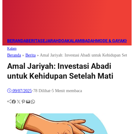
BERANDA
BERITA
SEJARAH
DOA
KALAM
IBADAH
MODE & GAYA
KHAZ
Kalam
Beranda
»
Berita
»
Amal Jariyah: Investasi Abadi untuk Kehidupan Setela
Amal Jariyah: Investasi Abadi
untuk Kehidupan Setelah Mati
09/07/2025
•
78
Dilihat
•
5 Menit membaca
Facebook
Twitter
Pinterest
Mail
WhatsApp