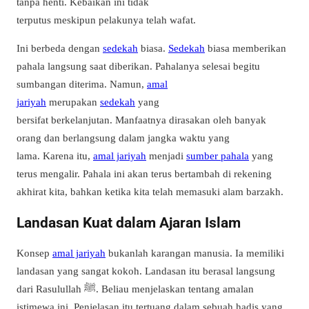
tanpa henti.
Kebaikan ini tidak
terputus meskipun pelakunya telah wafat.
Ini berbeda dengan
sedekah
biasa.
Sedekah
biasa memberikan
pahala langsung saat diberikan.
Pahalanya selesai begitu
sumbangan diterima.
Namun,
amal
jariyah
merupakan
sedekah
yang
bersifat berkelanjutan.
Manfaatnya dirasakan oleh banyak
orang dan berlangsung dalam jangka waktu yang
lama.
Karena itu,
amal jariyah
menjadi
sumber pahala
yang
terus mengalir.
Pahala ini akan terus bertambah di rekening
akhirat kita, bahkan ketika kita telah memasuki alam barzakh.
Landasan Kuat dalam Ajaran Islam
Konsep
amal jariyah
bukanlah karangan manusia. Ia memiliki
landasan yang sangat kokoh. Landasan itu berasal langsung
dari Rasulullah ﷺ. Beliau menjelaskan tentang amalan
istimewa ini. Penjelasan itu tertuang dalam sebuah hadis yang