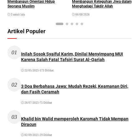
Membangun Orientasi Hidup
Membangun Keteguhan Jiwa dalam
Seorang Muslim
Menghadapi Takdir Allah
3 menit lalu
06/08/2026
Artikel Populer
01
Inilah Sosok Syaiful Karim, Dinilai Menyimpang MUI
Karena Salah Fatal Tafsiri Surat Al-Qariah
22/05/2025
•
173 Dilihat
02
3 Doa Berbahasa Jawa: Mudah Rezeki, Keamanan Diri,
dan Fasih Ceramah
26/07/2025
•
75 Dilihat
03
Khalid bin Walid memperoleh Karomah Tidak Mempan
Diracun
02/09/2021
•
29 Dilihat