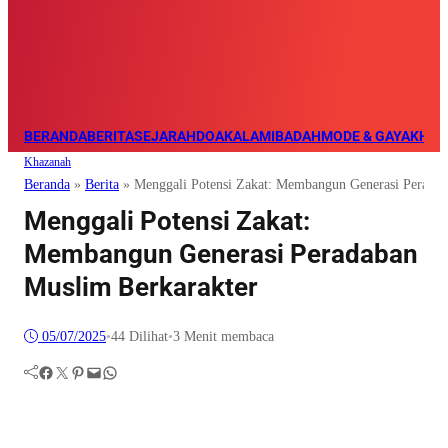
BERANDA
BERITA
SEJARAH
DOA
KALAM
IBADAH
MODE & GAYA
KHAZ
Khazanah
Beranda
»
Berita
»
Menggali Potensi Zakat: Membangun Generasi Peradab
Menggali Potensi Zakat:
Membangun Generasi Peradaban
Muslim Berkarakter
05/07/2025
•
44
Dilihat
•
3 Menit membaca
Facebook
Twitter
Pinterest
Mail
WhatsApp