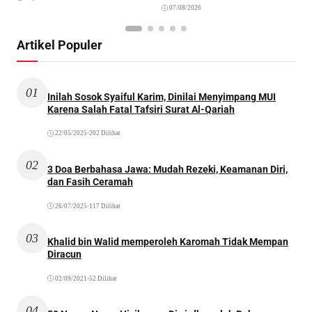
07/08/2026
Artikel Populer
01
Inilah Sosok Syaiful Karim, Dinilai Menyimpang MUI
Karena Salah Fatal Tafsiri Surat Al-Qariah
22/05/2025
•
202 Dilihat
02
3 Doa Berbahasa Jawa: Mudah Rezeki, Keamanan Diri,
dan Fasih Ceramah
26/07/2025
•
117 Dilihat
03
Khalid bin Walid memperoleh Karomah Tidak Mempan
Diracun
02/09/2021
•
52 Dilihat
04