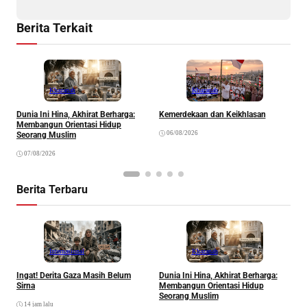
Berita Terkait
Khazanah
Khazanah
Dunia Ini Hina, Akhirat Berharga:
Kemerdekaan dan Keikhlasan
K
Membangun Orientasi Hidup
R
06/08/2026
Seorang Muslim
07/08/2026
Berita Terbaru
Internasional
Khazanah
Ingat! Derita Gaza Masih Belum
Dunia Ini Hina, Akhirat Berharga:
Q
Sirna
Membangun Orientasi Hidup
M
Seorang Muslim
M
14 jam lalu