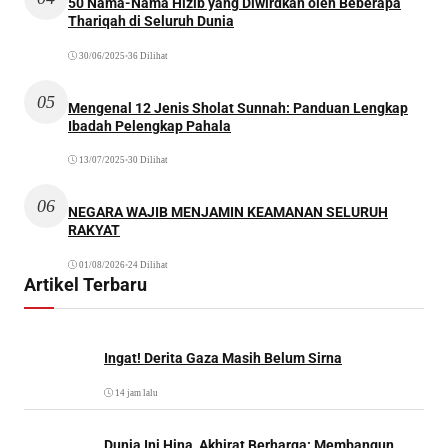
50 Nama-Nama Hizib yang Diwirdkan oleh Beberapa
Thariqah di Seluruh Dunia
30/06/2025
•
36 Dilihat
05
Mengenal 12 Jenis Sholat Sunnah: Panduan Lengkap
Ibadah Pelengkap Pahala
13/07/2025
•
30 Dilihat
06
NEGARA WAJIB MENJAMIN KEAMANAN SELURUH
RAKYAT
01/08/2026
•
24 Dilihat
Artikel Terbaru
Ingat! Derita Gaza Masih Belum Sirna
14 jam lalu
Dunia Ini Hina, Akhirat Berharga: Membangun