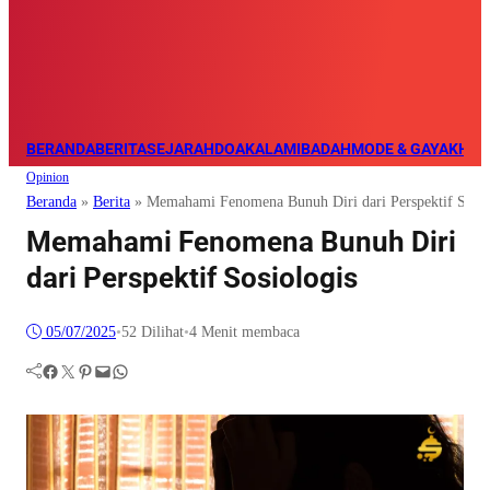
BERANDA
BERITA
SEJARAH
DOA
KALAM
IBADAH
MODE & GAYA
KHAZ
Opinion
Beranda
»
Berita
»
Memahami Fenomena Bunuh Diri dari Perspektif Sosio
Memahami Fenomena Bunuh Diri
dari Perspektif Sosiologis
05/07/2025
•
52
Dilihat
•
4 Menit membaca
Facebook
Twitter
Pinterest
Mail
WhatsApp