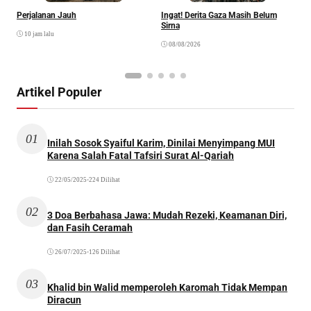
Perjalanan Jauh
Ingat! Derita Gaza Masih Belum
D
Sirna
M
10 jam lalu
S
08/08/2026
Artikel Populer
01
Inilah Sosok Syaiful Karim, Dinilai Menyimpang MUI
Karena Salah Fatal Tafsiri Surat Al-Qariah
22/05/2025
•
224 Dilihat
02
3 Doa Berbahasa Jawa: Mudah Rezeki, Keamanan Diri,
dan Fasih Ceramah
26/07/2025
•
126 Dilihat
03
Khalid bin Walid memperoleh Karomah Tidak Mempan
Diracun