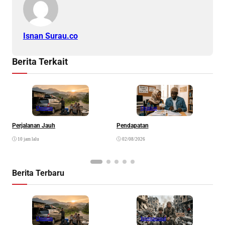
Isnan Surau.co
Berita Terkait
Opinion
Opinion
Perjalanan Jauh
Pendapatan
N
K
10 jam lalu
02/08/2026
Berita Terbaru
Opinion
Internasional