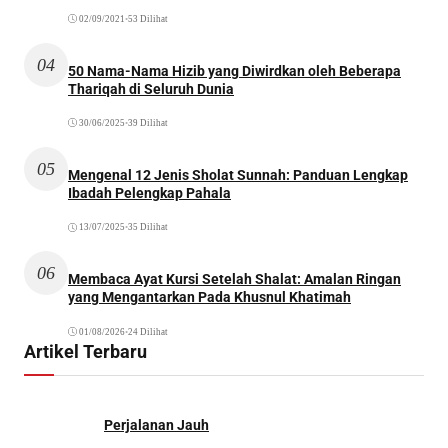
02/09/2021
•
53 Dilihat
04
50 Nama-Nama Hizib yang Diwirdkan oleh Beberapa
Thariqah di Seluruh Dunia
30/06/2025
•
39 Dilihat
05
Mengenal 12 Jenis Sholat Sunnah: Panduan Lengkap
Ibadah Pelengkap Pahala
13/07/2025
•
35 Dilihat
06
Membaca Ayat Kursi Setelah Shalat: Amalan Ringan
yang Mengantarkan Pada Khusnul Khatimah
01/08/2026
•
24 Dilihat
Artikel Terbaru
Perjalanan Jauh