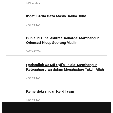
10 jam lalu
Ingat! Derita Gaza Masih Belum Sirna
08/08/2026
Dunia Ini Hina, Akhirat Berharga: Membangun
Orientasi Hidup Seorang Muslim
07/08/2026
Qadarullah wa Mā Syā’a Fa’ala: Membangun
Keteguhan Jiwa dalam Menghadapi Takdir Allah
06/08/2026
Kemerdekaan dan Keikhlasan
06/08/2026