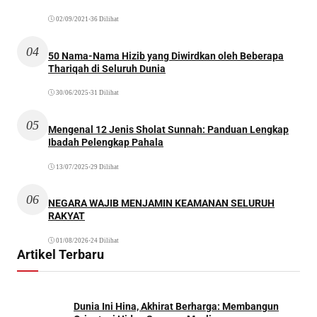
02/09/2021
•
36 Dilihat
04
50 Nama-Nama Hizib yang Diwirdkan oleh Beberapa
Thariqah di Seluruh Dunia
30/06/2025
•
31 Dilihat
05
Mengenal 12 Jenis Sholat Sunnah: Panduan Lengkap
Ibadah Pelengkap Pahala
13/07/2025
•
29 Dilihat
06
NEGARA WAJIB MENJAMIN KEAMANAN SELURUH
RAKYAT
01/08/2026
•
24 Dilihat
Artikel Terbaru
Dunia Ini Hina, Akhirat Berharga: Membangun