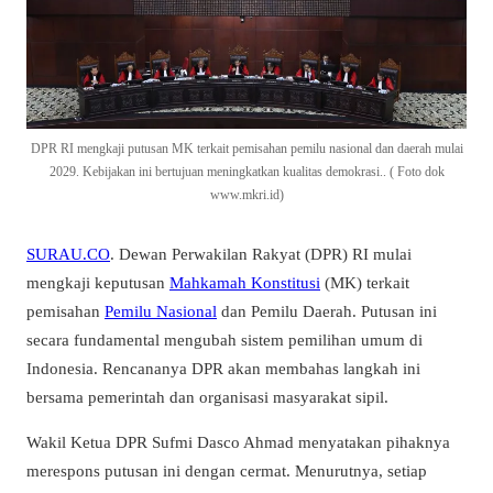
DPR RI mengkaji putusan MK terkait pemisahan pemilu nasional dan daerah mulai
2029. Kebijakan ini bertujuan meningkatkan kualitas demokrasi.. ( Foto dok
www.mkri.id)
SURAU.CO
. Dewan Perwakilan Rakyat (DPR) RI mulai
mengkaji keputusan
Mahkamah Konstitusi
(MK) terkait
pemisahan
Pemilu Nasional
dan Pemilu Daerah. Putusan ini
secara fundamental mengubah sistem pemilihan umum di
Indonesia. Rencananya DPR akan membahas langkah ini
bersama pemerintah dan organisasi masyarakat sipil.
Wakil Ketua DPR Sufmi Dasco Ahmad menyatakan pihaknya
merespons putusan ini dengan cermat. Menurutnya, setiap