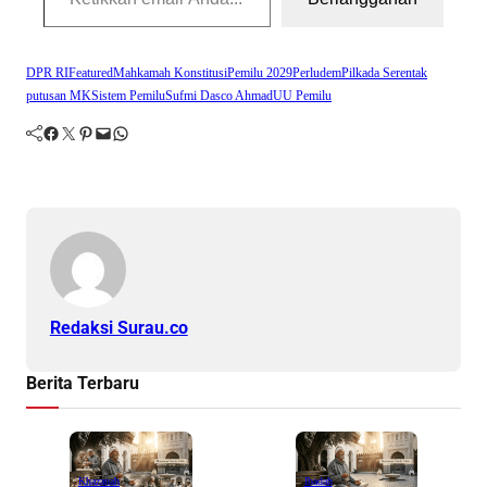
DPR RI
Featured
Mahkamah Konstitusi
Pemilu 2029
Perludem
Pilkada Serentak
putusan MK
Sistem Pemilu
Sufmi Dasco Ahmad
UU Pemilu
Facebook
Twitter
Pinterest
Mail
WhatsApp
Redaksi Surau.co
Berita Terbaru
Khazanah
Ibadah