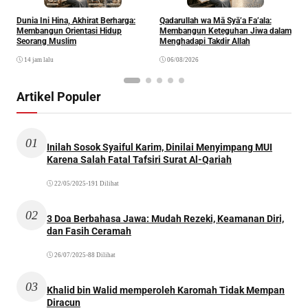
Dunia Ini Hina, Akhirat Berharga:
Qadarullah wa Mā Syā’a Fa’ala:
K
Membangun Orientasi Hidup
Membangun Keteguhan Jiwa dalam
Seorang Muslim
Menghadapi Takdir Allah
14 jam lalu
06/08/2026
Artikel Populer
01
Inilah Sosok Syaiful Karim, Dinilai Menyimpang MUI
Karena Salah Fatal Tafsiri Surat Al-Qariah
22/05/2025
•
191 Dilihat
02
3 Doa Berbahasa Jawa: Mudah Rezeki, Keamanan Diri,
dan Fasih Ceramah
26/07/2025
•
88 Dilihat
03
Khalid bin Walid memperoleh Karomah Tidak Mempan
Diracun