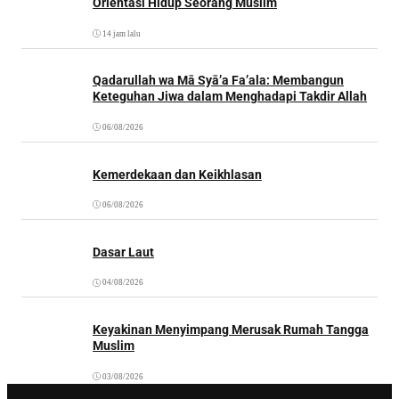
Orientasi Hidup Seorang Muslim
14 jam lalu
Qadarullah wa Mā Syā’a Fa’ala: Membangun
Keteguhan Jiwa dalam Menghadapi Takdir Allah
06/08/2026
Kemerdekaan dan Keikhlasan
06/08/2026
Dasar Laut
04/08/2026
Keyakinan Menyimpang Merusak Rumah Tangga
Muslim
03/08/2026