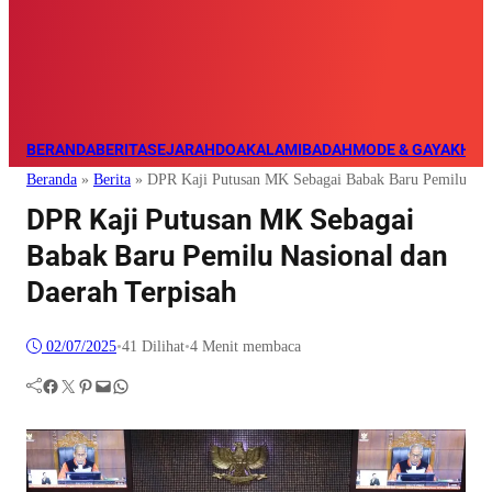
BERANDA
BERITA
SEJARAH
DOA
KALAM
IBADAH
MODE & GAYA
KHAZ
Beranda
»
Berita
»
DPR Kaji Putusan MK Sebagai Babak Baru Pemilu Nasi
DPR Kaji Putusan MK Sebagai
Babak Baru Pemilu Nasional dan
Daerah Terpisah
02/07/2025
•
41
Dilihat
•
4 Menit membaca
Facebook
Twitter
Pinterest
Mail
WhatsApp