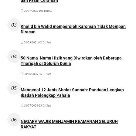
dan Fasih Ceramah
26/07/2025
•
101 Dilihat
03
Khalid bin Walid memperoleh Karomah Tidak Mempan
Diracun
02/09/2021
•
42 Dilihat
04
50 Nama-Nama Hizib yang Diwirdkan oleh Beberapa
Thariqah di Seluruh Dunia
30/06/2025
•
35 Dilihat
05
Mengenal 12 Jenis Sholat Sunnah: Panduan Lengkap
Ibadah Pelengkap Pahala
13/07/2025
•
29 Dilihat
06
NEGARA WAJIB MENJAMIN KEAMANAN SELURUH
RAKYAT