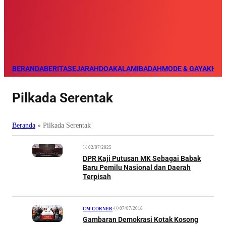
BERANDA
BERITA
SEJARAH
DOA
KALAM
IBADAH
MODE & GAYA
KHAZ
Pilkada Serentak
Beranda
»
Pilkada Serentak
02/07/2025
DPR Kaji Putusan MK Sebagai Babak
Baru Pemilu Nasional dan Daerah
Terpisah
•
07/07/2018
CM CORNER
Gambaran Demokrasi Kotak Kosong