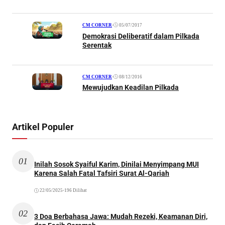
•
05/07/2017
CM CORNER
Demokrasi Deliberatif dalam Pilkada
Serentak
•
08/12/2016
CM CORNER
Mewujudkan Keadilan Pilkada
Artikel Populer
01
Inilah Sosok Syaiful Karim, Dinilai Menyimpang MUI
Karena Salah Fatal Tafsiri Surat Al-Qariah
22/05/2025
•
196 Dilihat
02
3 Doa Berbahasa Jawa: Mudah Rezeki, Keamanan Diri,