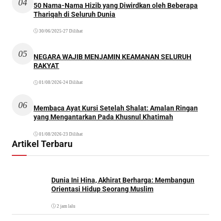
04
50 Nama-Nama Hizib yang Diwirdkan oleh Beberapa
Thariqah di Seluruh Dunia
30/06/2025
•
27 Dilihat
05
NEGARA WAJIB MENJAMIN KEAMANAN SELURUH
RAKYAT
01/08/2026
•
24 Dilihat
06
Membaca Ayat Kursi Setelah Shalat: Amalan Ringan
yang Mengantarkan Pada Khusnul Khatimah
01/08/2026
•
23 Dilihat
Artikel Terbaru
Dunia Ini Hina, Akhirat Berharga: Membangun
Orientasi Hidup Seorang Muslim
2 jam lalu