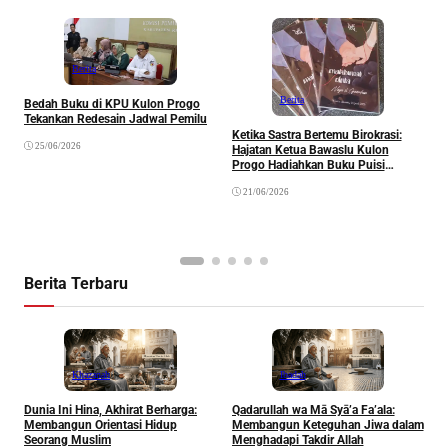
Berita
”
Berita
Bedah Buku di KPU Kulon Progo
S
Tekankan Redesain Jadwal Pemilu
M
Ketika Sastra Bertemu Birokrasi:
25/06/2026
Hajatan Ketua Bawaslu Kulon
Progo Hadiahkan Buku Puisi
“Maklumat Cinta” sebagai Suvenir
21/06/2026
Berita Terbaru
Khazanah
Ibadah
Dunia Ini Hina, Akhirat Berharga:
Qadarullah wa Mā Syā’a Fa’ala:
K
Membangun Orientasi Hidup
Membangun Keteguhan Jiwa dalam
Seorang Muslim
Menghadapi Takdir Allah