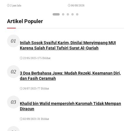
2 jam lalu
06/08/2026
Artikel Populer
01
Inilah Sosok Syaiful Karim, Dinilai Menyimpang MUI
Karena Salah Fatal Tafsiri Surat Al-Qariah
22/05/2025
•
175 Dilihat
02
3 Doa Berbahasa Jawa: Mudah Rezeki, Keamanan Diri,
dan Fasih Ceramah
26/07/2025
•
77 Dilihat
03
Khalid bin Walid memperoleh Karomah Tidak Mempan
Diracun
02/09/2021
•
31 Dilihat