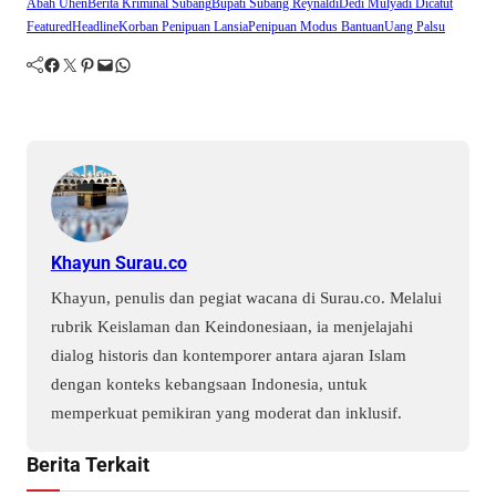
Abah Uhen
Berita Kriminal Subang
Bupati Subang Reynaldi
Dedi Mulyadi Dicatut
Featured
Headline
Korban Penipuan Lansia
Penipuan Modus Bantuan
Uang Palsu
Facebook
Twitter
Pinterest
Mail
WhatsApp
Khayun Surau.co
Khayun, penulis dan pegiat wacana di Surau.co. Melalui
rubrik Keislaman dan Keindonesiaan, ia menjelajahi
dialog historis dan kontemporer antara ajaran Islam
dengan konteks kebangsaan Indonesia, untuk
memperkuat pemikiran yang moderat dan inklusif.
Berita Terkait