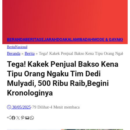
BERANDA
BERITA
SEJARAH
DOA
KALAM
IBADAH
MODE & GAYA
KHAZ
Berita
Nasional
Beranda
»
Berita
»
Tega! Kakek Penjual Bakso Kena Tipu Orang Ngaku T
Tega! Kakek Penjual Bakso Kena
Tipu Orang Ngaku Tim Dedi
Mulyadi, 500 Ribu Raib,Begini
Kronologinya
30/05/2025
•
79
Dilihat
•
4 Menit membaca
Facebook
Twitter
Pinterest
Mail
WhatsApp