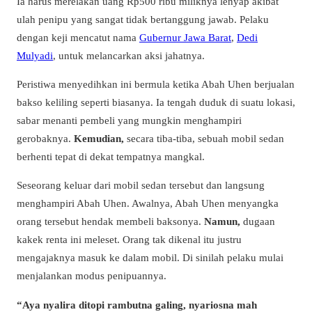
Ia harus merelakan uang Rp500 ribu miliknya lenyap akibat
ulah penipu yang sangat tidak bertanggung jawab. Pelaku
dengan keji mencatut nama
Gubernur Jawa Barat
,
Dedi
Mulyadi
, untuk melancarkan aksi jahatnya.
Peristiwa menyedihkan ini bermula ketika Abah Uhen berjualan
bakso keliling seperti biasanya. Ia tengah duduk di suatu lokasi,
sabar menanti pembeli yang mungkin menghampiri
gerobaknya.
Kemudian,
secara tiba-tiba, sebuah mobil sedan
berhenti tepat di dekat tempatnya mangkal.
Seseorang keluar dari mobil sedan tersebut dan langsung
menghampiri Abah Uhen. Awalnya, Abah Uhen menyangka
orang tersebut hendak membeli baksonya.
Namun,
dugaan
kakek renta ini meleset. Orang tak dikenal itu justru
mengajaknya masuk ke dalam mobil. Di sinilah pelaku mulai
menjalankan modus penipuannya.
“Aya nyalira ditopi rambutna galing, nyariosna mah