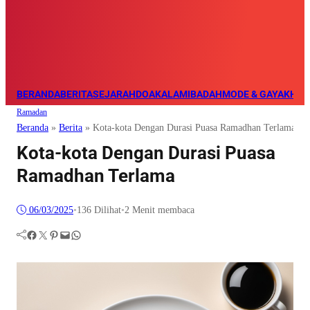
BERANDA
BERITA
SEJARAH
DOA
KALAM
IBADAH
MODE & GAYA
KHAZ
Ramadan
Beranda
»
Berita
»
Kota-kota Dengan Durasi Puasa Ramadhan Terlama
Kota-kota Dengan Durasi Puasa
Ramadhan Terlama
06/03/2025
•
136
Dilihat
•
2 Menit membaca
Facebook
Twitter
Pinterest
Mail
WhatsApp