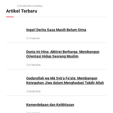
01/08/2026
•
24 Dilihat
Artikel Terbaru
Ingat! Derita Gaza Masih Belum Sirna
14 jam lalu
Dunia Ini Hina, Akhirat Berharga: Membangun
Orientasi Hidup Seorang Muslim
07/08/2026
Qadarullah wa Mā Syā’a Fa’ala: Membangun
Keteguhan Jiwa dalam Menghadapi Takdir Allah
06/08/2026
Kemerdekaan dan Keikhlasan