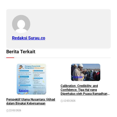
Redaksi Surau.co
Berita Terkait
Ramadan
Calibration, Credibility, and
B
Confidence. Tiga Hal yang
Ramadan
Q
Diperhalus oleh Puasa Ramadhan
Kita
Perspektif Ulama Nusantara: Ijtihad
12/03/2026
dalam Bingkai Kebersamaan
22/03/2026