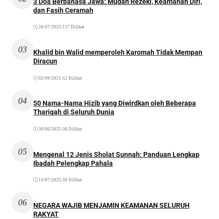
3 Doa Berbahasa Jawa: Mudah Rezeki, Keamanan Diri,
dan Fasih Ceramah
26/07/2025
•
117 Dilihat
03
Khalid bin Walid memperoleh Karomah Tidak Mempan
Diracun
02/09/2021
•
52 Dilihat
04
50 Nama-Nama Hizib yang Diwirdkan oleh Beberapa
Thariqah di Seluruh Dunia
30/06/2025
•
36 Dilihat
05
Mengenal 12 Jenis Sholat Sunnah: Panduan Lengkap
Ibadah Pelengkap Pahala
13/07/2025
•
30 Dilihat
06
NEGARA WAJIB MENJAMIN KEAMANAN SELURUH
RAKYAT