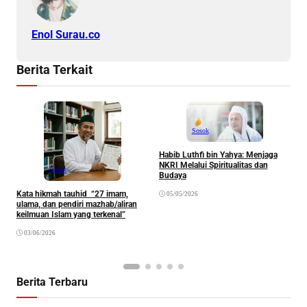
Enol Surau.co
Berita Terkait
Sosok
Habib Luthfi bin Yahya: Menjaga
NKRI Melalui Spiritualitas dan
Sosok
Budaya
Kata hikmah tauhid “27 imam,
05/05/2026
S
ulama, dan pendiri mazhab/aliran
A
keilmuan Islam yang terkenal”
H
03/06/2026
Berita Terbaru