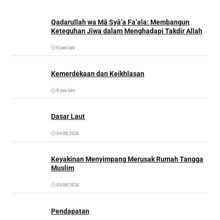
Qadarullah wa Mā Syā’a Fa’ala: Membangun
Keteguhan Jiwa dalam Menghadapi Takdir Allah
6 jam lalu
Kemerdekaan dan Keikhlasan
8 jam lalu
Dasar Laut
04/08/2026
Keyakinan Menyimpang Merusak Rumah Tangga
Muslim
03/08/2026
Pendapatan