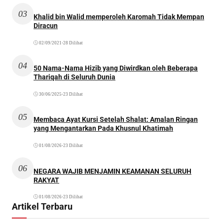
03
Khalid bin Walid memperoleh Karomah Tidak Mempan
Diracun
02/09/2021
•
28 Dilihat
04
50 Nama-Nama Hizib yang Diwirdkan oleh Beberapa
Thariqah di Seluruh Dunia
30/06/2025
•
23 Dilihat
05
Membaca Ayat Kursi Setelah Shalat: Amalan Ringan
yang Mengantarkan Pada Khusnul Khatimah
01/08/2026
•
23 Dilihat
06
NEGARA WAJIB MENJAMIN KEAMANAN SELURUH
RAKYAT
01/08/2026
•
23 Dilihat
Artikel Terbaru