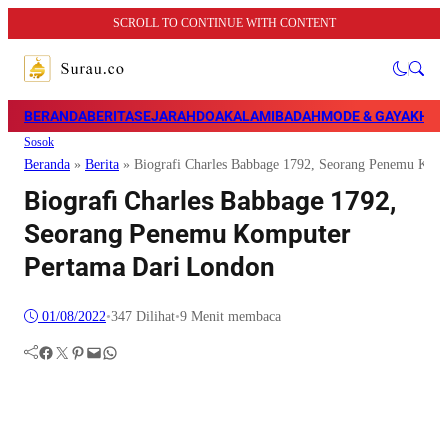
SCROLL TO CONTINUE WITH CONTENT
BERANDA
BERITA
SEJARAH
DOA
KALAM
IBADAH
MODE & GAYA
KHAZ
Sosok
Beranda
»
Berita
»
Biografi Charles Babbage 1792, Seorang Penemu Kom
Biografi Charles Babbage 1792,
Seorang Penemu Komputer
Pertama Dari London
01/08/2022
•
347
Dilihat
•
9 Menit membaca
Facebook
Twitter
Pinterest
Mail
WhatsApp