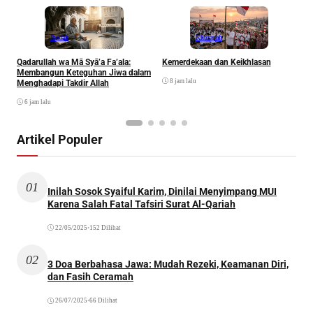
Ibadah
Khazanah
Qadarullah wa Mā Syā’a Fa’ala:
Kemerdekaan dan Keikhlasan
D
Membangun Keteguhan Jiwa dalam
8 jam lalu
Menghadapi Takdir Allah
6 jam lalu
Artikel Populer
01
Inilah Sosok Syaiful Karim, Dinilai Menyimpang MUI
Karena Salah Fatal Tafsiri Surat Al-Qariah
22/05/2025
•
152 Dilihat
02
3 Doa Berbahasa Jawa: Mudah Rezeki, Keamanan Diri,
dan Fasih Ceramah
26/07/2025
•
66 Dilihat