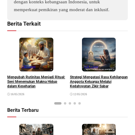
dengan konteks kebangsaan Indonesia, untuk
memperkuat pemikiran yang moderat dan inklusif.
Berita Terkait
CM Corner
CM Corner
Mengubah Rutinitas Menjadi Ritual:
Strategi Mengatasi Rasa Kehilangan
M
Seni Menemukan Makna Hidup
Anggota Keluarga Melalui
M
dalam Keseharian
Kedahsyatan Zikir Sabar
16/05/2026
12/05/2026
Berita Terbaru