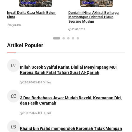
Internasional
Khazanah
Ingat! Derita Gaza Masih Belum
Dunia Ini Hina, Akhirat Berharga:
Q
Sirna
Membangun Orientasi Hidup
M
Seorang Muslim
M
6 jam lalu
07/08/2026
Artikel Populer
01
Inilah Sosok Syaiful Karim, Dinilai Menyimpang MUI
Karena Salah Fatal Tafsiri Surat Al-Qariah
22/05/2025
•
196 Dilihat
02
3 Doa Berbahasa Jawa: Mudah Rezeki, Keamanan Diri,
dan Fasih Ceramah
26/07/2025
•
101 Dilihat
03
Khalid bin Walid memperoleh Karomah Tidak Mempan