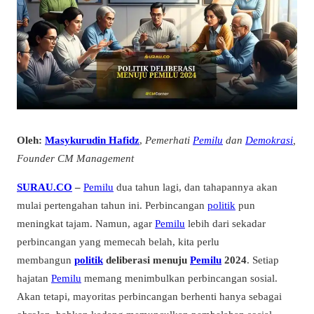
Oleh:
Masykurudin Hafidz
,
Pemerhati
Pemilu
dan
Demokrasi
,
Founder CM Management
SURAU.CO
–
Pemilu
dua tahun lagi, dan tahapannya akan
mulai pertengahan tahun ini. Perbincangan
politik
pun
meningkat tajam. Namun, agar
Pemilu
lebih dari sekadar
perbincangan yang memecah belah, kita perlu
membangun
politik
deliberasi menuju
Pemilu
2024
. Setiap
hajatan
Pemilu
memang menimbulkan perbincangan sosial.
Akan tetapi, mayoritas perbincangan berhenti hanya sebagai