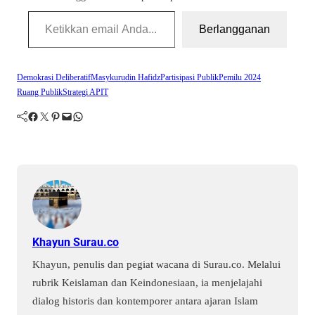
Ketikkan email Anda...
Berlangganan
Demokrasi Deliberatif
Masykurudin Hafidz
Partisipasi Publik
Pemilu 2024
Ruang Publik
Strategi APIT
Facebook
Twitter
Pinterest
Mail
WhatsApp
Khayun Surau.co
Khayun, penulis dan pegiat wacana di Surau.co. Melalui
rubrik Keislaman dan Keindonesiaan, ia menjelajahi
dialog historis dan kontemporer antara ajaran Islam