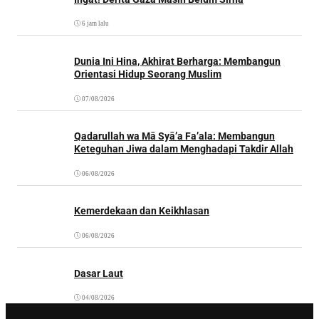
6 jam lalu
Dunia Ini Hina, Akhirat Berharga: Membangun
Orientasi Hidup Seorang Muslim
07/08/2026
Qadarullah wa Mā Syā’a Fa’ala: Membangun
Keteguhan Jiwa dalam Menghadapi Takdir Allah
06/08/2026
Kemerdekaan dan Keikhlasan
06/08/2026
Dasar Laut
04/08/2026