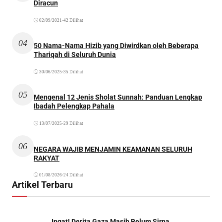
Diracun
02/09/2021
•
42 Dilihat
04
50 Nama-Nama Hizib yang Diwirdkan oleh Beberapa
Thariqah di Seluruh Dunia
30/06/2025
•
35 Dilihat
05
Mengenal 12 Jenis Sholat Sunnah: Panduan Lengkap
Ibadah Pelengkap Pahala
13/07/2025
•
29 Dilihat
06
NEGARA WAJIB MENJAMIN KEAMANAN SELURUH
RAKYAT
01/08/2026
•
24 Dilihat
Artikel Terbaru
Ingat! Derita Gaza Masih Belum Sirna