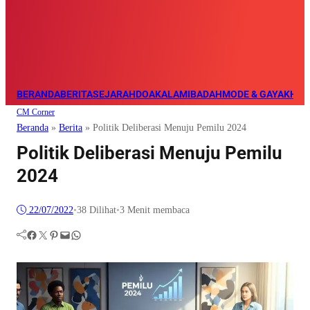
BERANDA
BERITA
SEJARAH
DOA
KALAM
IBADAH
MODE & GAYA
KHAZ
CM Corner
Beranda
»
Berita
»
Politik Deliberasi Menuju Pemilu 2024
Politik Deliberasi Menuju Pemilu
2024
22/07/2022
•
38
Dilihat
•
3 Menit membaca
Facebook
Twitter
Pinterest
Mail
WhatsApp