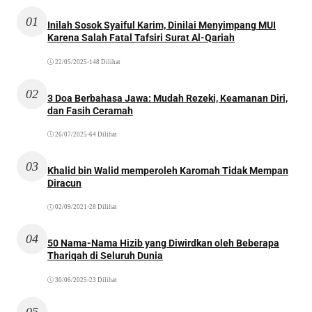
01
Inilah Sosok Syaiful Karim, Dinilai Menyimpang MUI
Karena Salah Fatal Tafsiri Surat Al-Qariah
22/05/2025
•
148 Dilihat
02
3 Doa Berbahasa Jawa: Mudah Rezeki, Keamanan Diri,
dan Fasih Ceramah
26/07/2025
•
64 Dilihat
03
Khalid bin Walid memperoleh Karomah Tidak Mempan
Diracun
02/09/2021
•
28 Dilihat
04
50 Nama-Nama Hizib yang Diwirdkan oleh Beberapa
Thariqah di Seluruh Dunia
30/06/2025
•
23 Dilihat
05