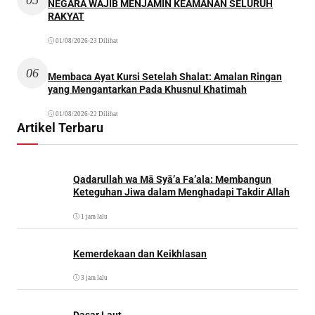
NEGARA WAJIB MENJAMIN KEAMANAN SELURUH
RAKYAT
01/08/2026
•
23 Dilihat
06
Membaca Ayat Kursi Setelah Shalat: Amalan Ringan
yang Mengantarkan Pada Khusnul Khatimah
01/08/2026
•
22 Dilihat
Artikel Terbaru
Qadarullah wa Mā Syā’a Fa’ala: Membangun
Keteguhan Jiwa dalam Menghadapi Takdir Allah
1 jam lalu
Kemerdekaan dan Keikhlasan
3 jam lalu
Dasar Laut