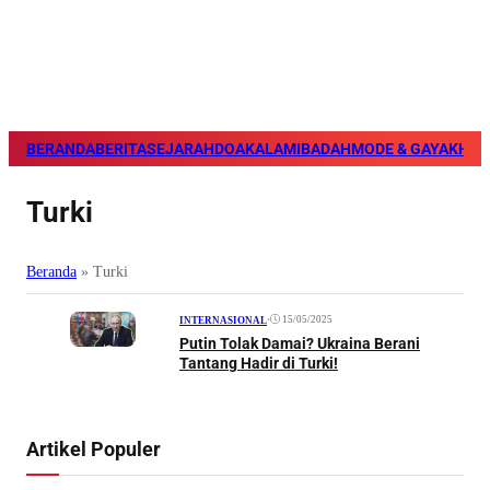
BERANDA
BERITA
SEJARAH
DOA
KALAM
IBADAH
MODE & GAYA
KHAZ
Turki
Beranda
»
Turki
•
15/05/2025
INTERNASIONAL
Putin Tolak Damai? Ukraina Berani
Tantang Hadir di Turki!
Artikel Populer