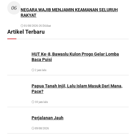
06
NEGARA WAJIB MENJAMIN KEAMANAN SELURUH
RAKYAT
01/08/2026
•
26 Dilihat
Artikel Terbaru
HUT Ke-8, Bawaslu Kulon Progo Gelar Lomba
Baca Puisi
2 jam lalu
Papua Tanah Injil, Lalu Islam Masuk Dari Mana,
Pace?
10 jam lalu
Perjalanan Jauh
09/08/2026