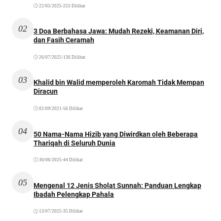
22/05/2025
•
253 Dilihat
02
3 Doa Berbahasa Jawa: Mudah Rezeki, Keamanan Diri,
dan Fasih Ceramah
26/07/2025
•
136 Dilihat
03
Khalid bin Walid memperoleh Karomah Tidak Mempan
Diracun
02/09/2021
•
56 Dilihat
04
50 Nama-Nama Hizib yang Diwirdkan oleh Beberapa
Thariqah di Seluruh Dunia
30/06/2025
•
44 Dilihat
05
Mengenal 12 Jenis Sholat Sunnah: Panduan Lengkap
Ibadah Pelengkap Pahala
13/07/2025
•
35 Dilihat