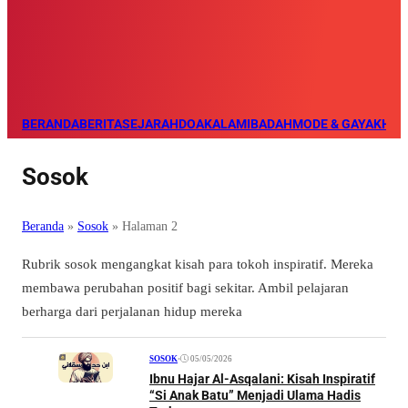
BERANDA
BERITA
SEJARAH
DOA
KALAM
IBADAH
MODE & GAYA
KHAZ
Sosok
Beranda
»
Sosok
»
Halaman 2
Rubrik sosok mengangkat kisah para tokoh inspiratif. Mereka
membawa perubahan positif bagi sekitar. Ambil pelajaran
berharga dari perjalanan hidup mereka
•
05/05/2026
SOSOK
Ibnu Hajar Al-Asqalani: Kisah Inspiratif
“Si Anak Batu” Menjadi Ulama Hadis