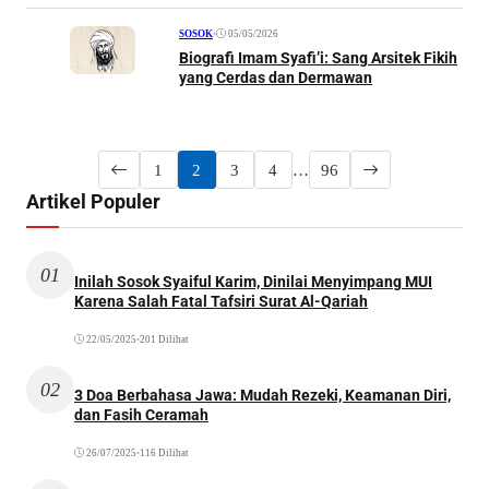
•
05/05/2026
SOSOK
Biografi Imam Syafi’i: Sang Arsitek Fikih
yang Cerdas dan Dermawan
1
2
3
4
…
96
Artikel Populer
01
Inilah Sosok Syaiful Karim, Dinilai Menyimpang MUI
Karena Salah Fatal Tafsiri Surat Al-Qariah
22/05/2025
•
201 Dilihat
02
3 Doa Berbahasa Jawa: Mudah Rezeki, Keamanan Diri,
dan Fasih Ceramah
26/07/2025
•
116 Dilihat