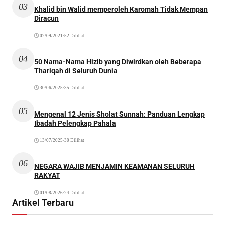
03
Khalid bin Walid memperoleh Karomah Tidak Mempan
Diracun
02/09/2021
•
52 Dilihat
04
50 Nama-Nama Hizib yang Diwirdkan oleh Beberapa
Thariqah di Seluruh Dunia
30/06/2025
•
35 Dilihat
05
Mengenal 12 Jenis Sholat Sunnah: Panduan Lengkap
Ibadah Pelengkap Pahala
13/07/2025
•
30 Dilihat
06
NEGARA WAJIB MENJAMIN KEAMANAN SELURUH
RAKYAT
01/08/2026
•
24 Dilihat
Artikel Terbaru