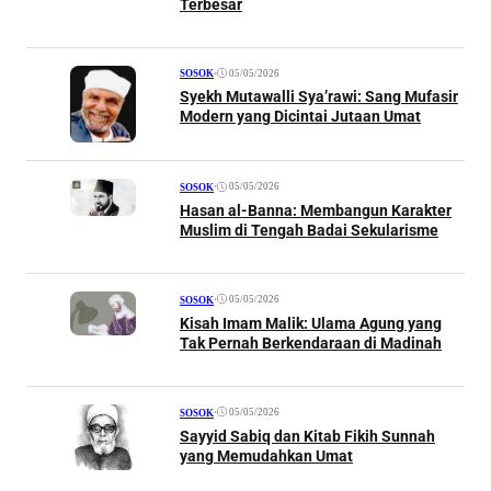
Terbesar
•
05/05/2026
SOSOK
Syekh Mutawalli Sya’rawi: Sang Mufasir
Modern yang Dicintai Jutaan Umat
•
05/05/2026
SOSOK
Hasan al-Banna: Membangun Karakter
Muslim di Tengah Badai Sekularisme
•
05/05/2026
SOSOK
Kisah Imam Malik: Ulama Agung yang
Tak Pernah Berkendaraan di Madinah
•
05/05/2026
SOSOK
Sayyid Sabiq dan Kitab Fikih Sunnah
yang Memudahkan Umat