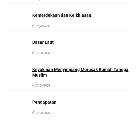
Kemerdekaan dan Keikhlasan
22 jam lalu
Dasar Laut
04/08/2026
Keyakinan Menyimpang Merusak Rumah Tangga
Muslim
03/08/2026
Pendapatan
02/08/2026