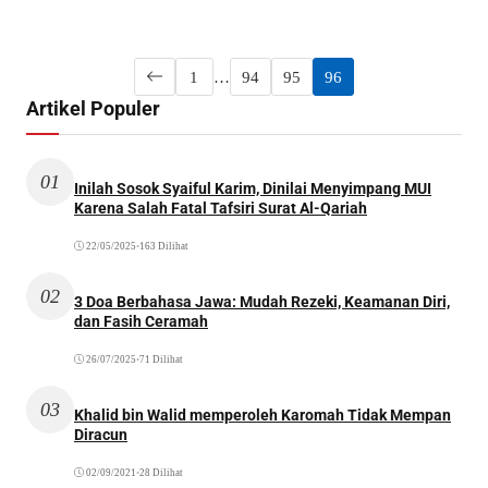
1
…
94
95
96
Artikel Populer
01
Inilah Sosok Syaiful Karim, Dinilai Menyimpang MUI
Karena Salah Fatal Tafsiri Surat Al-Qariah
22/05/2025
•
163 Dilihat
02
3 Doa Berbahasa Jawa: Mudah Rezeki, Keamanan Diri,
dan Fasih Ceramah
26/07/2025
•
71 Dilihat
03
Khalid bin Walid memperoleh Karomah Tidak Mempan
Diracun
02/09/2021
•
28 Dilihat