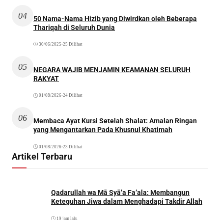
04
50 Nama-Nama Hizib yang Diwirdkan oleh Beberapa
Thariqah di Seluruh Dunia
30/06/2025
•
25 Dilihat
05
NEGARA WAJIB MENJAMIN KEAMANAN SELURUH
RAKYAT
01/08/2026
•
24 Dilihat
06
Membaca Ayat Kursi Setelah Shalat: Amalan Ringan
yang Mengantarkan Pada Khusnul Khatimah
01/08/2026
•
23 Dilihat
Artikel Terbaru
Qadarullah wa Mā Syā’a Fa’ala: Membangun
Keteguhan Jiwa dalam Menghadapi Takdir Allah
19 jam lalu