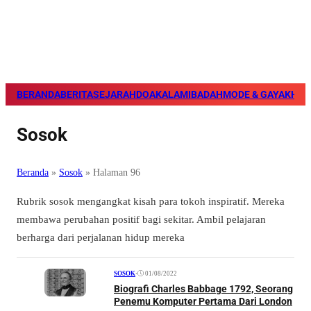
BERANDA
BERITA
SEJARAH
DOA
KALAM
IBADAH
MODE & GAYA
KHAZ
Sosok
Beranda
»
Sosok
»
Halaman 96
Rubrik sosok mengangkat kisah para tokoh inspiratif. Mereka
membawa perubahan positif bagi sekitar. Ambil pelajaran
berharga dari perjalanan hidup mereka
•
01/08/2022
SOSOK
Biografi Charles Babbage 1792, Seorang
Penemu Komputer Pertama Dari London