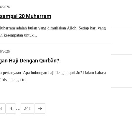
06/2026
 sampai 20 Muharram
arram adalah bulan yang dimuliakan Alloh. Setiap hari yang
an kesempatan untuk...
06/2026
an Haji Dengan Qurbãn?
atu pertanyaan: Apa hubungan haji dengan qurbãn? Dalam bahasa
” bisa mengacu...
3
4
…
241