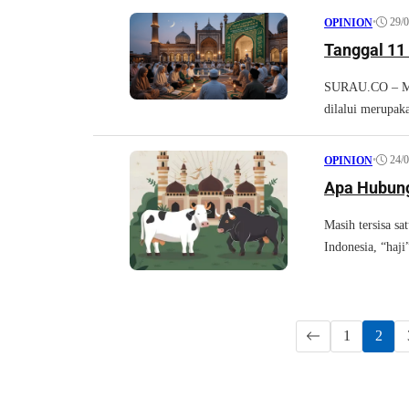
•
29/
OPINION
Tanggal 11
SURAU.CO – Muh
dilalui merupak
•
24/
OPINION
Apa Hubung
Masih tersisa s
Indonesia, “haji
1
2