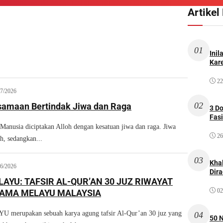
Artikel
01
Inil
Kare
22
07/2026
02
samaan Bertindak Jiwa dan Raga
3 D
Fas
usia diciptakan Alloh dengan kesatuan jiwa dan raga. Jiwa
26
h, sedangkan...
03
Kha
06/2026
Dir
LAYU: TAFSIR AL-QUR’AN 30 JUZ RIWAYAT
02
AMA MELAYU MALAYSIA
merupakan sebuah karya agung tafsir Al-Qur’an 30 juz yang
04
50 