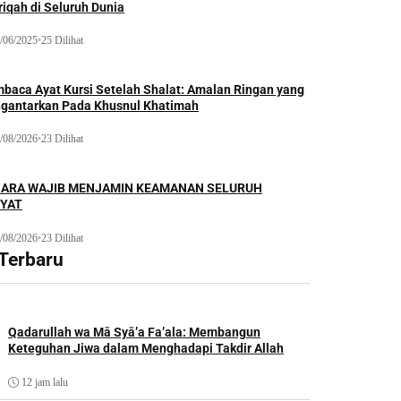
iqah di Seluruh Dunia
/06/2025
•
25 Dilihat
baca Ayat Kursi Setelah Shalat: Amalan Ringan yang
gantarkan Pada Khusnul Khatimah
/08/2026
•
23 Dilihat
ARA WAJIB MENJAMIN KEAMANAN SELURUH
YAT
/08/2026
•
23 Dilihat
 Terbaru
Qadarullah wa Mā Syā’a Fa’ala: Membangun
Keteguhan Jiwa dalam Menghadapi Takdir Allah
12 jam lalu