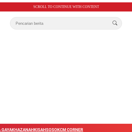
SCROLL TO CONTINUE WITH CONTENT
 GAYA
KHAZANAH
KISAH
SOSOK
CM CORNER