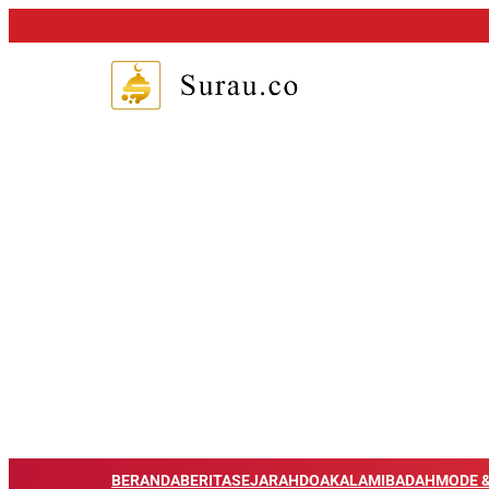
BERANDA
BERITA
SEJARAH
DOA
KALAM
IBADAH
MODE &