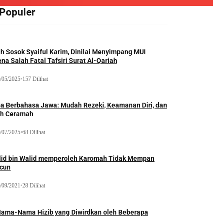
 Populer
ah Sosok Syaiful Karim, Dinilai Menyimpang MUI
na Salah Fatal Tafsiri Surat Al-Qariah
/05/2025
•
157 Dilihat
oa Berbahasa Jawa: Mudah Rezeki, Keamanan Diri, dan
ih Ceramah
/07/2025
•
68 Dilihat
lid bin Walid memperoleh Karomah Tidak Mempan
acun
/09/2021
•
28 Dilihat
Nama-Nama Hizib yang Diwirdkan oleh Beberapa