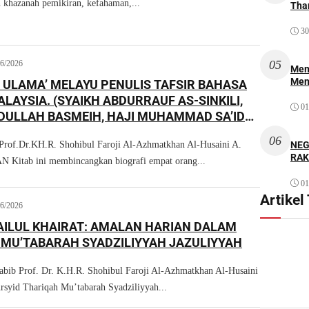
khazanah pemikiran, kefahaman,...
Thar
30
05
06/2026
Mem
Men
4 ULAMA’ MELAYU PENULIS TAFSIR BAHASA
LAYSIA. (SYAIKH ABDURRAUF AS-SINKILI,
01
DULLAH BASMEIH, HAJI MUHAMMAD SA’ID
 DATO’ Dr. ABDUL HAYEI ABDUL SUKOR)
06
NEG
Prof.Dr.KH.R. Shohibul Faroji Al-Azhmatkhan Al-Husaini A.
RAK
tab ini membincangkan biografi empat orang...
01
Artikel
06/2026
AILUL KHAIRAT: AMALAN HARIAN DALAM
MU’TABARAH SYADZILIYYAH JAZULIYYAH
Habib Prof. Dr. K.H.R. Shohibul Faroji Al-Azhmatkhan Al-Husaini
syid Thariqah Mu’tabarah Syadziliyyah...