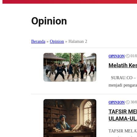
Opinion
Beranda
»
Opinion
»
Halaman 2
•
01/
OPINION
Melatih Ke
SURAU.CO – Man
menjadi pengara
•
30/
OPINION
TAFSIR ME
ULAMA-UL
TAFSIR MELAYU 