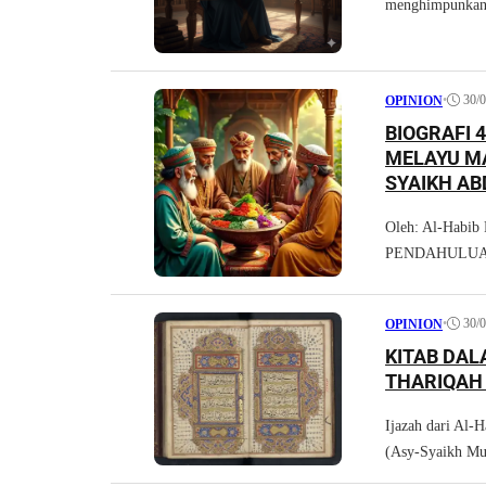
menghimpunkan 
•
30/
OPINION
BIOGRAFI 
MELAYU MA
SYAIKH AB
BIN UMAR,
Oleh: Al-Habib 
PENDAHULUAN Ki
•
30/
OPINION
KITAB DAL
THARIQAH 
Ijazah dari Al-
(Asy-Syaikh Mur