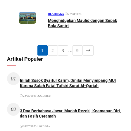
•
27/08/2025
OLAHRAGA
Menghidupkan Maulid dengan Sepak
Bola Santri
1
2
3
…
9
Artikel Populer
01
Inilah Sosok Syaiful Karim, Dinilai Menyimpang MUI
Karena Salah Fatal Tafsiri Surat Al-Qariah
22/05/2025
•
226 Dilihat
02
3 Doa Berbahasa Jawa: Mudah Rezeki, Keamanan Diri,
dan Fasih Ceramah
26/07/2025
•
126 Dilihat