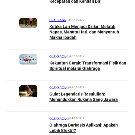
Kecepatan dan Kendali Diri
•
13/10/2025
OLAHRAGA
Ketika Lari Menjadi Dzikir: Melatih
Napas, Menata Hati, dan Menyentuh
Makna Ibadah
•
08/10/2025
OLAHRAGA
Kekuatan Gerak: Transformasi Fisik dan
Spiritual melalui Olahraga
•
02/10/2025
OLAHRAGA
Gulat Legendaris Rasulullah:
Menundukkan Rukana Sang Jawara
•
31/08/2025
OLAHRAGA
Olahraga Berbasis Aplikasi: Apakah
Lebih Efektif?