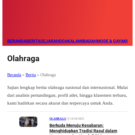
BERANDA
BERITA
SEJARAH
DOA
KALAM
IBADAH
MODE & GAYA
KHAZ
Olahraga
Beranda
»
Berita
»
Olahraga
Sajian lengkap berita olahraga nasional dan internasional. Mulai
dari analisis pertandingan, profil atlet, hingga klasemen terbaru,
kami hadirkan secara akurat dan terpercaya untuk Anda.
•
14/10/2025
OLAHRAGA
Berkuda Menuju Kesabaran:
Menghidupkan Tradisi Rasul dalam