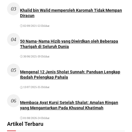
03
Khalid bin Walid memperoleh Karomah Tidak Mempan
Diracun
02/09/2021
•
53 Dilihat
04
50 Nama-Nama Hizib yang Diwirdkan oleh Beberapa
Thariqah di Seluruh Dunia
30/06/2025
•
39 Dilihat
05
Mengenal 12 Jenis Sholat Sunnah: Panduan Lengkap
Ibadah Pelengkap Pahala
13/07/2025
•
35 Dilihat
06
Membaca Ayat Kursi Setelah Shalat: Amalan Ringan
yang Mengantarkan Pada Khusnul Khatimah
01/08/2026
•
24 Dilihat
Artikel Terbaru