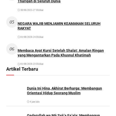
Thariqah di Seluruh Dunia
30/06/2025
•
27 Dilihat
05
NEGARA WAJIB MENJAMIN KEAMANAN SELURUH
RAKYAT
01/08/2026
•
24 Dilihat
06
Membaca Ayat Kursi Setelah Shalat: Amalan Ringan
yang Mengantarkan Pada Khusnul Khatimah
01/08/2026
•
23 Dilihat
Artikel Terbaru
Dunia Ini Hina, Akhirat Berharga: Membangun
Orientasi Hidup Seorang Muslim
4 jam lalu
Qadarullah wa Mā Syā’a Fa’ala: Membangun