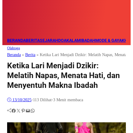
BERANDA
BERITA
SEJARAH
DOA
KALAM
IBADAH
MODE & GAYA
KHAZ
Olahraga
Beranda
»
Berita
»
Ketika Lari Menjadi Dzikir: Melatih Napas, Menata H
Ketika Lari Menjadi Dzikir:
Melatih Napas, Menata Hati, dan
Menyentuh Makna Ibadah
13/10/2025
•
113
Dilihat
•
3 Menit membaca
Facebook
Twitter
Pinterest
Mail
WhatsApp