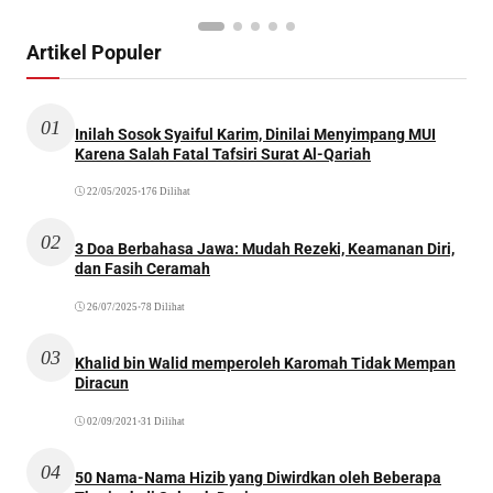
Artikel Populer
01
Inilah Sosok Syaiful Karim, Dinilai Menyimpang MUI
Karena Salah Fatal Tafsiri Surat Al-Qariah
22/05/2025
•
176 Dilihat
02
3 Doa Berbahasa Jawa: Mudah Rezeki, Keamanan Diri,
dan Fasih Ceramah
26/07/2025
•
78 Dilihat
03
Khalid bin Walid memperoleh Karomah Tidak Mempan
Diracun
02/09/2021
•
31 Dilihat
04
50 Nama-Nama Hizib yang Diwirdkan oleh Beberapa