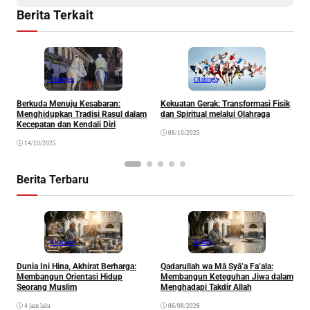
Berita Terkait
Olahraga
Olahraga
Berkuda Menuju Kesabaran:
Kekuatan Gerak: Transformasi Fisik
G
Menghidupkan Tradisi Rasul dalam
dan Spiritual melalui Olahraga
M
Kecepatan dan Kendali Diri
08/10/2025
14/10/2025
Berita Terbaru
Khazanah
Ibadah
Dunia Ini Hina, Akhirat Berharga:
Qadarullah wa Mā Syā’a Fa’ala:
K
Membangun Orientasi Hidup
Membangun Keteguhan Jiwa dalam
Seorang Muslim
Menghadapi Takdir Allah
4 jam lalu
06/08/2026