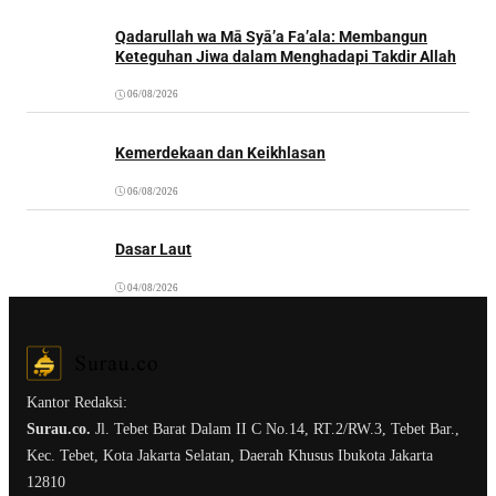
Qadarullah wa Mā Syā’a Fa’ala: Membangun
Keteguhan Jiwa dalam Menghadapi Takdir Allah
06/08/2026
Kemerdekaan dan Keikhlasan
06/08/2026
Dasar Laut
04/08/2026
Kantor Redaksi:
Surau.co.
Jl. Tebet Barat Dalam II C No.14, RT.2/RW.3, Tebet Bar.,
Kec. Tebet, Kota Jakarta Selatan, Daerah Khusus Ibukota Jakarta
12810