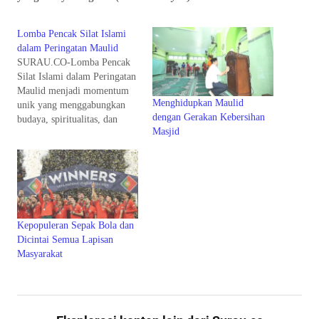
Lomba Pencak Silat Islami
dalam Peringatan Maulid
SURAU.CO-Lomba Pencak
Silat Islami dalam Peringatan
Maulid menjadi momentum
Menghidupkan Maulid
unik yang menggabungkan
dengan Gerakan Kebersihan
budaya, spiritualitas, dan
Masjid
olahraga. Lomba Pencak Silat
Islami dalam Peringatan
Maulid tidak hanya
menampilkan ketangkasan
bela diri, tetapi juga
menyampaikan pesan dakwah
yang membangkitkan
Kepopuleran Sepak Bola dan
semangat persaudaraan serta
Dicintai Semua Lapisan
mengingatkan umat pada
Masyarakat
ajaran luhur Rasulullah SAW.
Dalam banyak pengalaman,
tradisi…