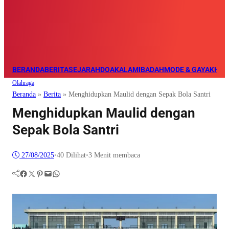
BERANDA
BERITA
SEJARAH
DOA
KALAM
IBADAH
MODE & GAYA
KHAZ
Olahraga
Beranda
»
Berita
»
Menghidupkan Maulid dengan Sepak Bola Santri
Menghidupkan Maulid dengan
Sepak Bola Santri
27/08/2025
•
40
Dilihat
•
3 Menit membaca
Facebook
Twitter
Pinterest
Mail
WhatsApp