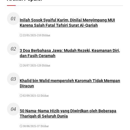
01
Inilah Sosok Syaiful Karim, Dinilai Menyimpang MUI
Karena Salah Fatal Tafsiri Surat Al-Qariah
22/05/2025
•
210 Dilihat
02
3 Doa Berbahasa Jawa: Mudah Rezeki, Keamanan Diri,
dan Fasih Ceramah
26/07/2025
•
120 Dilihat
03
Khalid bin Walid memperoleh Karomah Tidak Mempan
Diracun
02/09/2021
•
52 Dilihat
04
50 Nama-Nama Hizib yang Diwirdkan oleh Beberapa
Thariqah di Seluruh Dunia
30/06/2025
•
37 Dilihat