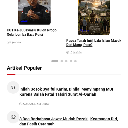
P
Berita
HUT Ke-8, Bawaslu Kulon Progo
Opinion
Gelar Lomba Baca Puisi
Papua Tanah Injil, Lalu Islam Masuk
2 jam lalu
Dari Mana, Pace?
10 jam lalu
Artikel Populer
01
Inilah Sosok Syaiful Karim, Dinilai Menyimpang MUI
Karena Salah Fatal Tafsiri Surat Al-Qariah
22/05/2025
•
253 Dilihat
02
3 Doa Berbahasa Jawa: Mudah Rezeki, Keamanan Diri,
dan Fasih Ceramah