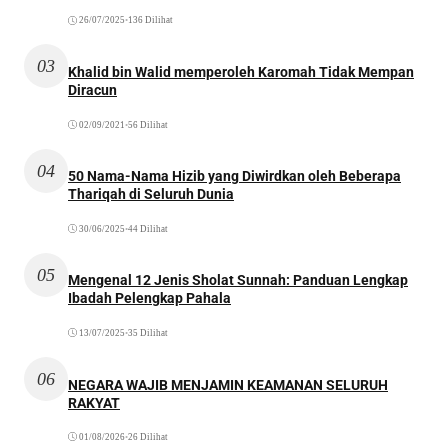
26/07/2025
•
136 Dilihat
03
Khalid bin Walid memperoleh Karomah Tidak Mempan
Diracun
02/09/2021
•
56 Dilihat
04
50 Nama-Nama Hizib yang Diwirdkan oleh Beberapa
Thariqah di Seluruh Dunia
30/06/2025
•
44 Dilihat
05
Mengenal 12 Jenis Sholat Sunnah: Panduan Lengkap
Ibadah Pelengkap Pahala
13/07/2025
•
35 Dilihat
06
NEGARA WAJIB MENJAMIN KEAMANAN SELURUH
RAKYAT
01/08/2026
•
26 Dilihat