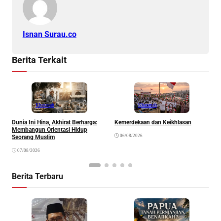
Isnan Surau.co
Berita Terkait
Khazanah
Khazanah
Dunia Ini Hina, Akhirat Berharga:
Kemerdekaan dan Keikhlasan
K
Membangun Orientasi Hidup
R
06/08/2026
Seorang Muslim
07/08/2026
Berita Terbaru