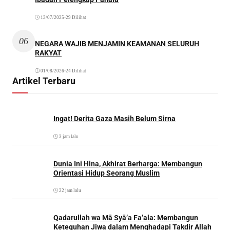
13/07/2025
•
29 Dilihat
06
NEGARA WAJIB MENJAMIN KEAMANAN SELURUH
RAKYAT
01/08/2026
•
24 Dilihat
Artikel Terbaru
Ingat! Derita Gaza Masih Belum Sirna
3 jam lalu
Dunia Ini Hina, Akhirat Berharga: Membangun
Orientasi Hidup Seorang Muslim
22 jam lalu
Qadarullah wa Mā Syā’a Fa’ala: Membangun
Keteguhan Jiwa dalam Menghadapi Takdir Allah