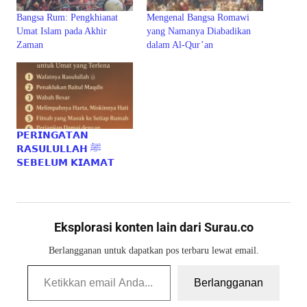
Bangsa Rum: Pengkhianat
Mengenal Bangsa Romawi
Umat Islam pada Akhir
yang Namanya Diabadikan
Zaman
dalam Al-Qur’an
𝗣𝗘𝗥𝗜𝗡𝗚𝗔𝗧𝗔𝗡
𝗥𝗔𝗦𝗨𝗟𝗨𝗟𝗟𝗔𝗛 ﷺ
𝗦𝗘𝗕𝗘𝗟𝗨𝗠 𝗞𝗜𝗔𝗠𝗔𝗧
Eksplorasi konten lain dari Surau.co
Berlangganan untuk dapatkan pos terbaru lewat email.
Ketikkan email Anda...
Berlangganan