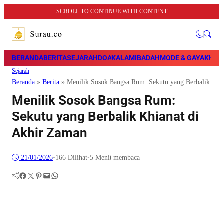
SCROLL TO CONTINUE WITH CONTENT
BERANDA
BERITA
SEJARAH
DOA
KALAM
IBADAH
MODE & GAYA
KHAZ
Sejarah
Beranda
»
Berita
»
Menilik Sosok Bangsa Rum: Sekutu yang Berbalik Khi
Menilik Sosok Bangsa Rum:
Sekutu yang Berbalik Khianat di
Akhir Zaman
21/01/2026
•
166
Dilihat
•
5 Menit membaca
Facebook
Twitter
Pinterest
Mail
WhatsApp