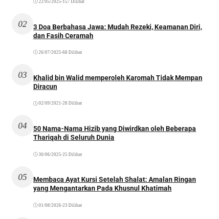
22/05/2025
•
157 Dilihat
02
3 Doa Berbahasa Jawa: Mudah Rezeki, Keamanan Diri,
dan Fasih Ceramah
26/07/2025
•
68 Dilihat
03
Khalid bin Walid memperoleh Karomah Tidak Mempan
Diracun
02/09/2021
•
28 Dilihat
04
50 Nama-Nama Hizib yang Diwirdkan oleh Beberapa
Thariqah di Seluruh Dunia
30/06/2025
•
25 Dilihat
05
Membaca Ayat Kursi Setelah Shalat: Amalan Ringan
yang Mengantarkan Pada Khusnul Khatimah
01/08/2026
•
23 Dilihat