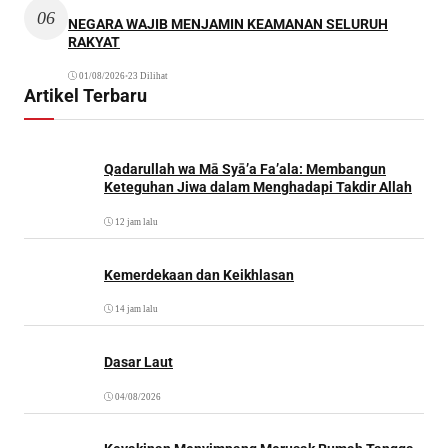
06
NEGARA WAJIB MENJAMIN KEAMANAN SELURUH
RAKYAT
01/08/2026
•
23 Dilihat
Artikel Terbaru
Qadarullah wa Mā Syā’a Fa’ala: Membangun
Keteguhan Jiwa dalam Menghadapi Takdir Allah
12 jam lalu
Kemerdekaan dan Keikhlasan
14 jam lalu
Dasar Laut
04/08/2026