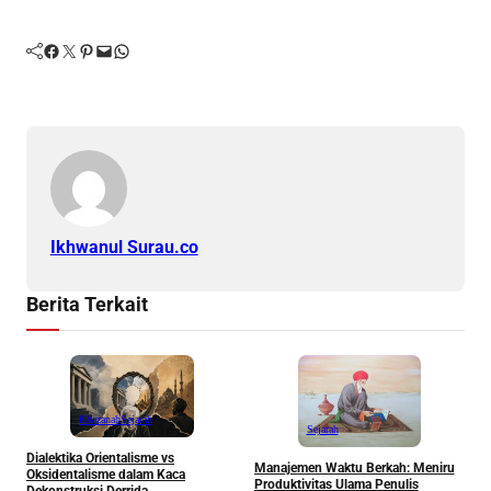
Facebook
Twitter
Pinterest
Mail
WhatsApp
Ikhwanul Surau.co
Berita Terkait
Khazanah
Sejarah
Sejarah
S
Dialektika Orientalisme vs
R
Manajemen Waktu Berkah: Meniru
Oksidentalisme dalam Kaca
I
Produktivitas Ulama Penulis
Dekonstruksi Derrida