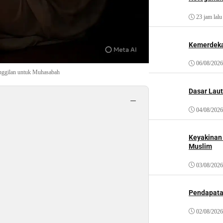
23 jam lalu
Kemerdeka
06/08/2026
anggilan untuk Muhasabah
Dasar Laut
−
04/08/2026
Keyakinan
Muslim
03/08/2026
Pendapat
02/08/2026