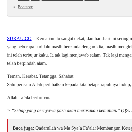
Footnote
SURAU.CO
– Kematian itu sangat dekat, dan hari-hari ini serin
yang beberapa hari lalu masih bercanda dengan kita, masih mengir
ini telah terbujur kaku. Ia tak lagi menjawab salam. Tak lagi meng
telah berpindah alam.
Teman. Kerabat. Tetangga. Sahabat.
Satu per satu Allah perlihatkan kepada kita betapa rapuhnya hidup, 
Allah Ta’ala berfirman:
> “Setiap yang bernyawa pasti akan merasakan kematian.”
(QS. Ā
Baca juga:
Qadarullah wa Mā Syā’a Fa’ala: Membangun Keteg