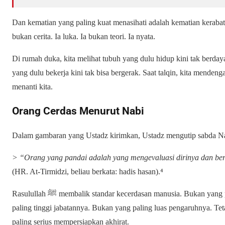
Dan kematian yang paling kuat menasihati adalah kematian kerabat.
bukan cerita. Ia luka. Ia bukan teori. Ia nyata.
Di rumah duka, kita melihat tubuh yang dulu hidup kini tak berda
yang dulu bekerja kini tak bisa bergerak. Saat talqin, kita menden
menanti kita.
Orang Cerdas Menurut Nabi
> “Orang yang pandai adalah yang mengevaluasi dirinya dan ber
(HR. At-Tirmidzi, beliau berkata: hadis hasan).⁴
Rasulullah ﷺ membalik standar kecerdasan manusia. Bukan yang paling banyak hartanya. Dan Bukan yang
paling tinggi jabatannya. Bukan yang paling luas pengaruhnya. Te
paling serius mempersiapkan akhirat.