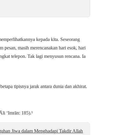
g memperlihatkannya kepada kita. Seseorang
im pesan, masih merencanakan hari esok, hari
angkat telepon. Tak lagi menyusun rencana. Ia
betapa tipisnya jarak antara dunia dan akhirat.
li ‘Imrān: 185).¹
uhan Jiwa dalam Menghadapi Takdir Allah