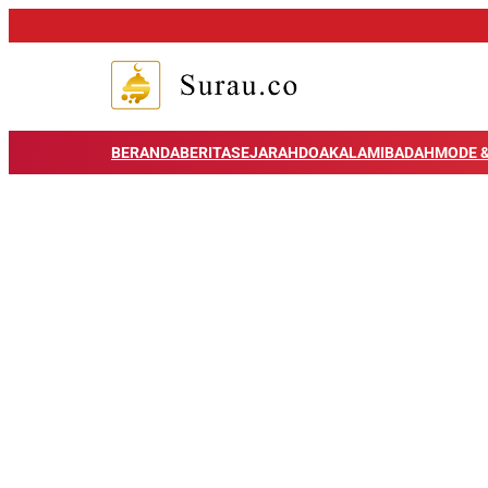
BERANDA
BERITA
SEJARAH
DOA
KALAM
IBADAH
MODE &