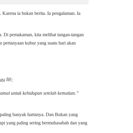
 Karena ia bukan berita. Ia pengalaman. Ia
ya. Di pemakaman, kita melihat tangan-tangan
gar pertanyaan kubur yang suatu hari akan
Dalam gambaran yang Ustadz kirimkan, Ustadz mengutip sabda Nabi ﷺ:
amal untuk kehidupan setelah kematian.”
tapi yang paling sering bermuhasabah dan yang