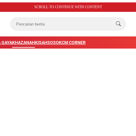
SCROLL TO CONTINUE WITH CONTENT
 GAYA
KHAZANAH
KISAH
SOSOK
CM CORNER