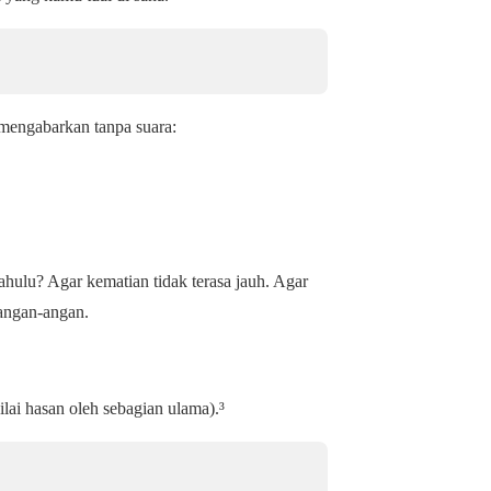
g mengabarkan tanpa suara:
ahulu? Agar kematian tidak terasa jauh. Agar
 angan-angan.
lai hasan oleh sebagian ulama).³