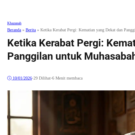
Khazanah
Beranda
»
Berita
»
Ketika Kerabat Pergi: Kematian yang Dekat dan Pangg
Ketika Kerabat Pergi: Kema
Panggilan untuk Muhasaba
10/01/2026
•
29
Dilihat
•
6 Menit membaca