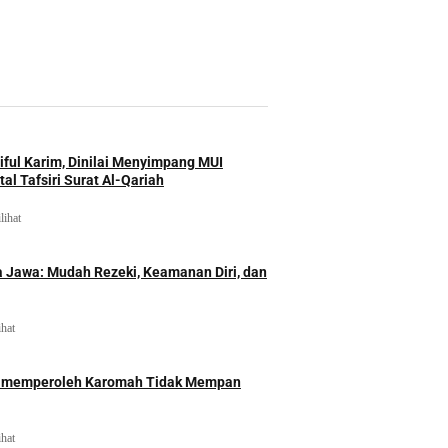
iful Karim, Dinilai Menyimpang MUI
al Tafsiri Surat Al-Qariah
lihat
 Jawa: Mudah Rezeki, Keamanan Diri, dan
ihat
id memperoleh Karomah Tidak Mempan
ihat