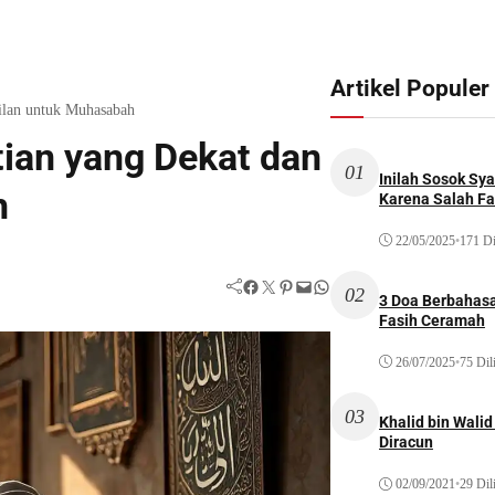
Artikel Populer
ilan untuk Muhasabah
tian yang Dekat dan
01
Inilah Sosok Sya
h
Karena Salah Fat
22/05/2025
•
171 Di
Facebook
Twitter
Pinterest
Mail
WhatsApp
02
3 Doa Berbahasa
Fasih Ceramah
26/07/2025
•
75 Dil
03
Khalid bin Wal
Diracun
02/09/2021
•
29 Dil