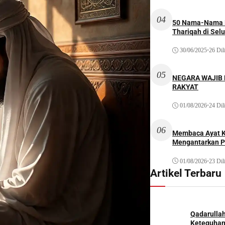
04
50 Nama-Nama H
Thariqah di Sel
30/06/2025
•
26 Dil
05
NEGARA WAJIB
RAKYAT
01/08/2026
•
24 Dil
06
Membaca Ayat Ku
Mengantarkan P
01/08/2026
•
23 Dil
Artikel Terbaru
Qadarulla
Keteguhan