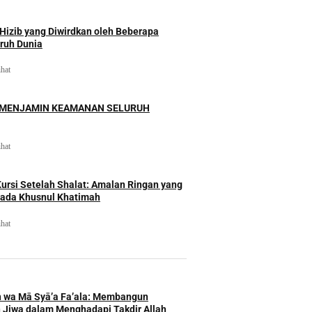
izib yang Diwirdkan oleh Beberapa
uruh Dunia
ihat
 MENJAMIN KEAMANAN SELURUH
ihat
rsi Setelah Shalat: Amalan Ringan yang
ada Khusnul Khatimah
ihat
h wa Mā Syā’a Fa’ala: Membangun
 Jiwa dalam Menghadapi Takdir Allah