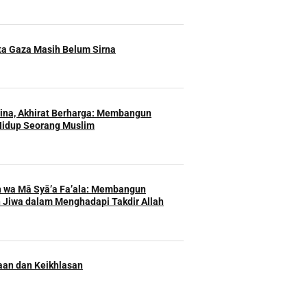
ita Gaza Masih Belum Sirna
Hina, Akhirat Berharga: Membangun
Hidup Seorang Muslim
h wa Mā Syā’a Fa’ala: Membangun
 Jiwa dalam Menghadapi Takdir Allah
an dan Keikhlasan