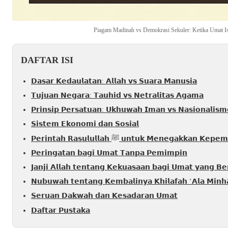
Piagam Madinah vs Demokrasi Sekuler: Ketika Umat Is
DAFTAR ISI
𝗗𝗮𝘀𝗮𝗿 𝗞𝗲𝗱𝗮𝘂𝗹𝗮𝘁𝗮𝗻: 𝗔𝗹𝗹𝗮𝗵 𝘃𝘀 𝗦𝘂𝗮𝗿𝗮 𝗠𝗮𝗻𝘂𝘀𝗶𝗮
𝗧𝘂𝗷𝘂𝗮𝗻 𝗡𝗲𝗴𝗮𝗿𝗮: 𝗧𝗮𝘂𝗵𝗶𝗱 𝘃𝘀 𝗡𝗲𝘁𝗿𝗮𝗹𝗶𝘁𝗮𝘀 𝗔𝗴𝗮𝗺𝗮
𝗣𝗿𝗶𝗻𝘀𝗶𝗽 𝗣𝗲𝗿𝘀𝗮𝘁𝘂𝗮𝗻: 𝗨𝗸𝗵𝘂𝘄𝗮𝗵 𝗜𝗺𝗮𝗻 𝘃𝘀 𝗡𝗮𝘀𝗶𝗼𝗻𝗮𝗹𝗶𝘀𝗺
𝗦𝗶𝘀𝘁𝗲𝗺 𝗘𝗸𝗼𝗻𝗼𝗺𝗶 𝗱𝗮𝗻 𝗦𝗼𝘀𝗶𝗮𝗹
𝗣𝗲𝗿𝗶𝗻𝘁𝗮𝗵 𝗥𝗮𝘀𝘂𝗹𝘂𝗹𝗹𝗮𝗵 ﷺ 𝘂𝗻𝘁𝘂𝗸 𝗠𝗲𝗻𝗲𝗴𝗮𝗸𝗸𝗮𝗻 
𝗣𝗲𝗿𝗶𝗻𝗴𝗮𝘁𝗮𝗻 𝗯𝗮𝗴𝗶 𝗨𝗺𝗮𝘁 𝗧𝗮𝗻𝗽𝗮 𝗣𝗲𝗺𝗶𝗺𝗽𝗶𝗻
𝗝𝗮𝗻𝗷𝗶 𝗔𝗹𝗹𝗮𝗵 𝘁𝗲𝗻𝘁𝗮𝗻𝗴 𝗞𝗲𝗸𝘂𝗮𝘀𝗮𝗮𝗻 𝗯𝗮𝗴𝗶 𝗨𝗺𝗮𝘁 𝘆𝗮𝗻𝗴 𝗕𝗲
𝗡𝘂𝗯𝘂𝘄𝗮𝗵 𝘁𝗲𝗻𝘁𝗮𝗻𝗴 𝗞𝗲𝗺𝗯𝗮𝗹𝗶𝗻𝘆𝗮 𝗞𝗵𝗶𝗹𝗮𝗳𝗮𝗵 ‘𝗔𝗹𝗮 𝗠𝗶𝗻
𝗦𝗲𝗿𝘂𝗮𝗻 𝗗𝗮𝗸𝘄𝗮𝗵 𝗱𝗮𝗻 𝗞𝗲𝘀𝗮𝗱𝗮𝗿𝗮𝗻 𝗨𝗺𝗮𝘁
𝗗𝗮𝗳𝘁𝗮𝗿 𝗣𝘂𝘀𝘁𝗮𝗸𝗮