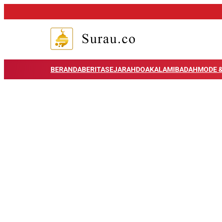
BERANDA
BERITA
SEJARAH
DOA
KALAM
IBADAH
MODE &