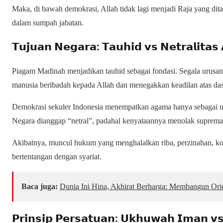
Maka, di bawah demokrasi, Allah tidak lagi menjadi Raja yang dita
dalam sumpah jabatan.
𝗧𝘂𝗷𝘂𝗮𝗻 𝗡𝗲𝗴𝗮𝗿𝗮: 𝗧𝗮𝘂𝗵𝗶𝗱 𝘃𝘀 𝗡𝗲𝘁𝗿𝗮𝗹𝗶𝘁𝗮
Piagam Madinah menjadikan tauhid sebagai fondasi. Segala urusan 
manusia beribadah kepada Allah dan menegakkan keadilan atas da
Demokrasi sekuler Indonesia menempatkan agama hanya sebagai ur
Negara dianggap “netral”, padahal kenyataannya menolak suprema
Akibatnya, muncul hukum yang menghalalkan riba, perzinahan, korup
bertentangan dengan syariat.
Baca juga:
Dunia Ini Hina, Akhirat Berharga: Membangun Ori
𝗣𝗿𝗶𝗻𝘀𝗶𝗽 𝗣𝗲𝗿𝘀𝗮𝘁𝘂𝗮𝗻: 𝗨𝗸𝗵𝘂𝘄𝗮𝗵 𝗜𝗺𝗮𝗻 𝘃𝘀