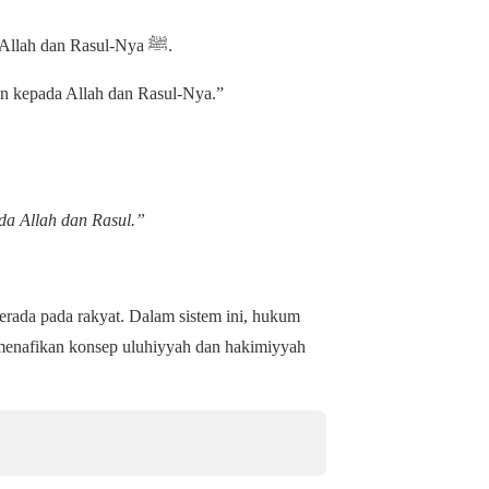
Piagam Madinah menegaskan bahwa hukum tertinggi berada pada Allah dan Rasul-Nya ﷺ.
kan kepada Allah dan Rasul-Nya.”
da Allah dan Rasul.”
erada pada rakyat. Dalam sistem ini, hukum
i menafikan konsep uluhiyyah dan hakimiyyah