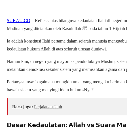
SURAU.CO
– Refleksi atas hilangnya kedaulatan Ilahi di negeri
Madinah yang ditetapkan oleh Rasululla
Ia adalah konstitusi Ilahi pertama dalam sejarah manusia menggabun
kedaulatan hukum Allah di atas seluruh urusan duniawi.
Namun kini, di negeri yang mayoritas penduduknya Muslim, sistem 
melainkan demokrasi sekuler sistem yang memisahkan agama dari 
Pertanyaannya: bagaimana mungkin umat yang mengaku beriman ke
bawah sistem yang menyingkirkan hukum-Nya?
Baca juga:
Perjalanan Jauh
𝗗𝗮𝘀𝗮𝗿 𝗞𝗲𝗱𝗮𝘂𝗹𝗮𝘁𝗮𝗻: 𝗔𝗹𝗹𝗮𝗵 𝘃𝘀 𝗦𝘂𝗮𝗿𝗮 𝗠𝗮