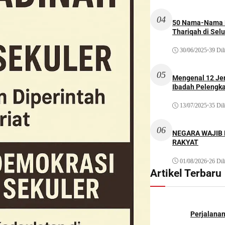
04
50 Nama-Nama H
Thariqah di Sel
30/06/2025
•
39 Dil
05
Mengenal 12 Je
Ibadah Pelengk
13/07/2025
•
35 Dil
06
NEGARA WAJIB
RAKYAT
01/08/2026
•
26 Dil
Artikel Terbaru
Perjalana