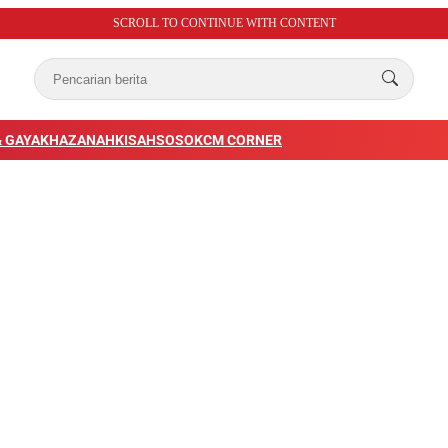
SCROLL TO CONTINUE WITH CONTENT
 GAYA
KHAZANAH
KISAH
SOSOK
CM CORNER