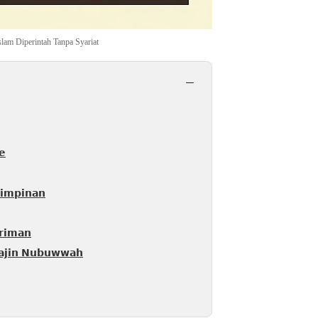
lam Diperintah Tanpa Syariat
−
𝗲
𝗲𝗽𝗲𝗺𝗶𝗺𝗽𝗶𝗻𝗮𝗻
𝗿𝗶𝗺𝗮𝗻
𝗮𝗷𝗶𝗻 𝗡𝘂𝗯𝘂𝘄𝘄𝗮𝗵