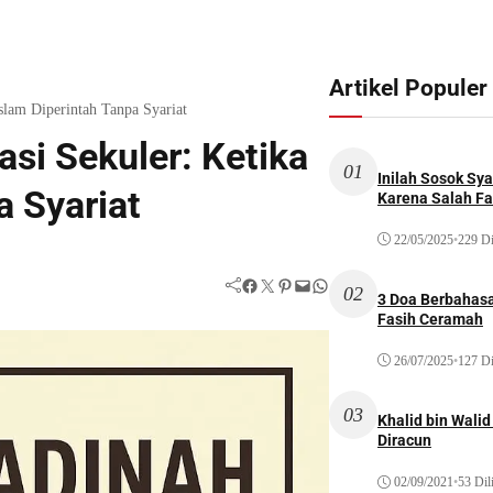
Artikel Populer
lam Diperintah Tanpa Syariat
si Sekuler: Ketika
01
Inilah Sosok Sya
a Syariat
Karena Salah Fat
22/05/2025
•
229 Di
Facebook
Twitter
Pinterest
Mail
WhatsApp
02
3 Doa Berbahasa
Fasih Ceramah
26/07/2025
•
127 Di
03
Khalid bin Wal
Diracun
02/09/2021
•
53 Dil