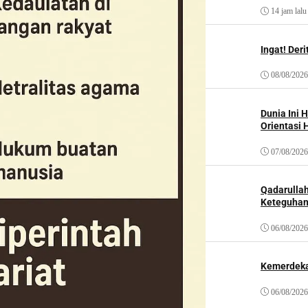
14 jam lalu
Ingat! Der
08/08/2026
Dunia Ini 
Orientasi 
07/08/2026
Qadarulla
Keteguhan
06/08/2026
Kemerdeka
06/08/2026