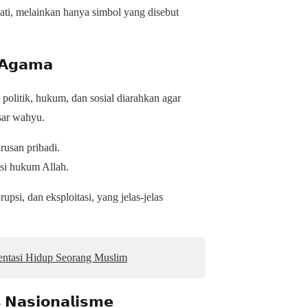
ati, melainkan hanya simbol yang disebut
 𝗔𝗴𝗮𝗺𝗮
politik, hukum, dan sosial diarahkan agar
sar wahyu.
usan pribadi.
si hukum Allah.
si, dan eksploitasi, yang jelas-jelas
entasi Hidup Seorang Muslim
 𝗡𝗮𝘀𝗶𝗼𝗻𝗮𝗹𝗶𝘀𝗺𝗲