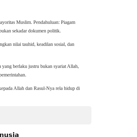
 mayoritas Muslim. Pendahuluan: Piagam
h ﷺ pada tahun 1 Hijriah bukan sekadar dokumen politik.
gkan nilai tauhid, keadilan sosial, dan
yang berlaku justru bukan syariat Allah,
pemerintahan.
pada Allah dan Rasul-Nya rela hidup di
𝗻𝘂𝘀𝗶𝗮