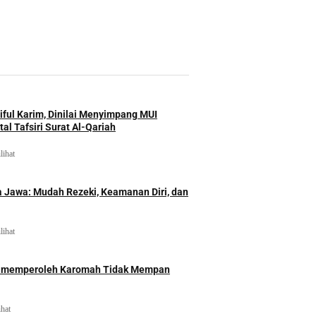
iful Karim, Dinilai Menyimpang MUI
al Tafsiri Surat Al-Qariah
lihat
 Jawa: Mudah Rezeki, Keamanan Diri, dan
lihat
id memperoleh Karomah Tidak Mempan
ihat