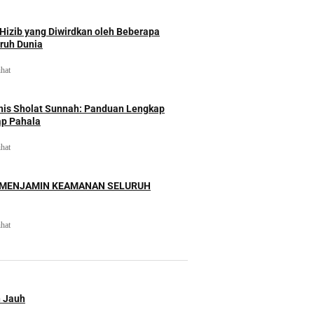
izib yang Diwirdkan oleh Beberapa
uruh Dunia
ihat
nis Sholat Sunnah: Panduan Lengkap
ap Pahala
ihat
 MENJAMIN KEAMANAN SELURUH
ihat
n Jauh