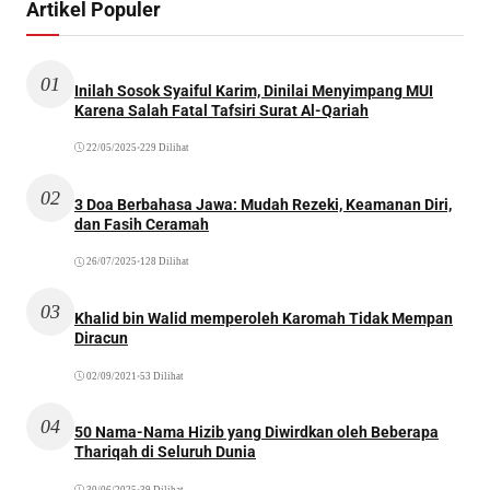
Artikel Populer
01
Inilah Sosok Syaiful Karim, Dinilai Menyimpang MUI
Karena Salah Fatal Tafsiri Surat Al-Qariah
22/05/2025
•
229 Dilihat
02
3 Doa Berbahasa Jawa: Mudah Rezeki, Keamanan Diri,
dan Fasih Ceramah
26/07/2025
•
128 Dilihat
03
Khalid bin Walid memperoleh Karomah Tidak Mempan
Diracun
02/09/2021
•
53 Dilihat
04
50 Nama-Nama Hizib yang Diwirdkan oleh Beberapa
Thariqah di Seluruh Dunia
30/06/2025
•
39 Dilihat