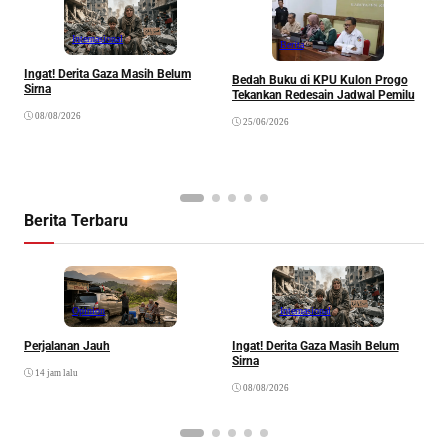
Internasional
Berita
Ingat! Derita Gaza Masih Belum
Bedah Buku di KPU Kulon Progo
Sirna
Tekankan Redesain Jadwal Pemilu
K
08/08/2026
25/06/2026
H
P
“
Berita Terbaru
Opinion
Internasional
Perjalanan Jauh
Ingat! Derita Gaza Masih Belum
D
Sirna
M
14 jam lalu
S
08/08/2026