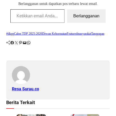
Berlangganan untuk dapatkan pos terbaru lewat email.
Ketikkan email Anda...
Berlangganan
#dkpp
Calon TDP 2025-2026
Dewan Kehormatan
Featured
masyarakat
Tanggapan
Facebook
Twitter
Pinterest
Mail
WhatsApp
Resa Surau.co
Berita Terkait