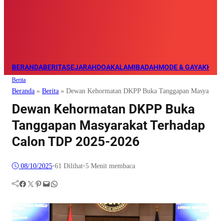
BERANDA
BERITA
SEJARAH
DOA
KALAM
IBADAH
MODE & GAYA
KHAZ
Berita
Beranda
»
Berita
»
Dewan Kehormatan DKPP Buka Tanggapan Masyarakat
Dewan Kehormatan DKPP Buka
Tanggapan Masyarakat Terhadap
Calon TDP 2025-2026
08/10/2025
•
61
Dilihat
•
5 Menit membaca
Facebook
Twitter
Pinterest
Mail
WhatsApp