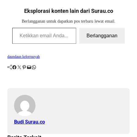
mengobati gangguan jin,
sihir, ain (‘mata jahat’), dan
Eksplorasi konten lain dari Surau.co
penyakit hati maupun fisik.
Ruqyah syar’iyyah berbeda
Berlangganan untuk dapatkan pos terbaru lewat email.
dari ruqyah syirikiyah yang
Ketikkan email Anda...
mengandung kesyirikan,
Berlangganan
jampi-jampi bid'ah, atau kerja
sama…
daun
daun kelor
ruqyah
Facebook
Twitter
Pinterest
Mail
WhatsApp
Budi Surau.co