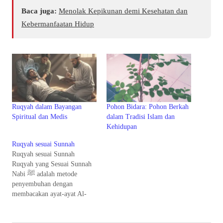
Baca juga:
Menolak Kepikunan demi Kesehatan dan
Kebermanfaatan Hidup
Ruqyah dalam Bayangan
Pohon Bidara: Pohon Berkah
Spiritual dan Medis
dalam Tradisi Islam dan
Kehidupan
Ruqyah sesuai Sunnah
Ruqyah sesuai Sunnah
Ruqyah yang Sesuai Sunnah
Nabi ﷺ adalah metode
penyembuhan dengan
membacakan ayat-ayat Al-
Qur’an atau doa-doa yang
diajarkan Rasulullah ﷺ untuk