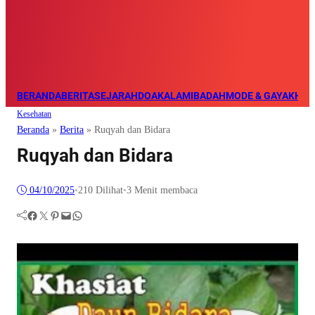
BERANDA
BERITA
SEJARAH
DOA
KALAM
IBADAH
MODE & GAYA
KHAZ
Kesehatan
Beranda
»
Berita
»
Ruqyah dan Bidara
Ruqyah dan Bidara
04/10/2025
•
210
Dilihat
•
3 Menit membaca
Facebook
Twitter
Pinterest
Mail
WhatsApp