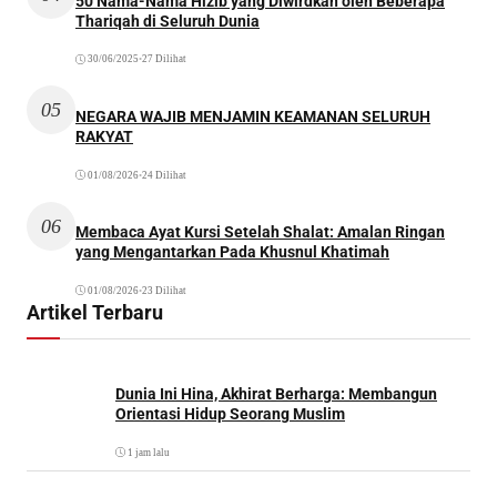
50 Nama-Nama Hizib yang Diwirdkan oleh Beberapa
Thariqah di Seluruh Dunia
30/06/2025
•
27 Dilihat
05
NEGARA WAJIB MENJAMIN KEAMANAN SELURUH
RAKYAT
01/08/2026
•
24 Dilihat
06
Membaca Ayat Kursi Setelah Shalat: Amalan Ringan
yang Mengantarkan Pada Khusnul Khatimah
01/08/2026
•
23 Dilihat
Artikel Terbaru
Dunia Ini Hina, Akhirat Berharga: Membangun
Orientasi Hidup Seorang Muslim
1 jam lalu