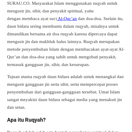
SURAU.CO.
Masyarakat Islam menggunakan ruqyah untuk
mengusir jin, sihir, dan penyakit spiritual, yaitu
dengan
membaca ayat suci
Al-Qur’an
dan doa-doa
. S
selain itu,
daun bidara sering membantu dalam ruqyah, misalnya untuk
dimandikan bersama air doa ruqyah karena dipercaya dapat
mengusir jin dan makhluk halus lainnya.
Ruqyah merupakan
metode penyembuhan Islam dengan membacakan ayat-ayat Al-
Qur’an dan doa-doa yang sahih untuk mengobati penyakit,
termasuk gangguan jin, sihir, dan kesurupan.
Tujuan utama ruqyah daun bidara adalah untuk menangkal dan
mengusir gangguan jin serta sihir, serta mempercepat proses
penyembuhan dari gangguan-gangguan tersebut.
Umat Islam
sangat meyakini daun bidara sebagai media yang menakuti jin
dan setan.
Apa itu Ruqyah?