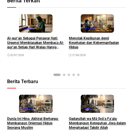
Berita Terkait
Kesehatan
Kesehatan
Al-qur’an Sebagai Penawar Hati:
Menolak Kepikunan demi
Urgensi Membiasakan Membaca Al-
Kesehatan dan Kebermanfaatan
P
qur’an Setiap Hari Walau Hanya
Hidup
D
Satu Ayat
M
02/07/2026
27/06/2026
(
Berita Terbaru
Khazanah
Ibadah
Dunia Ini Hina, Akhirat Berharga:
Qadarullah wa Mā Syā’a Fa’ala:
K
Membangun Orientasi Hidup
Membangun Keteguhan Jiwa dalam
Seorang Muslim
Menghadapi Takdir Allah