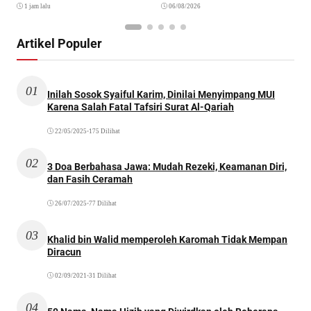
1 jam lalu
06/08/2026
Artikel Populer
01
Inilah Sosok Syaiful Karim, Dinilai Menyimpang MUI
Karena Salah Fatal Tafsiri Surat Al-Qariah
22/05/2025
•
175 Dilihat
02
3 Doa Berbahasa Jawa: Mudah Rezeki, Keamanan Diri,
dan Fasih Ceramah
26/07/2025
•
77 Dilihat
03
Khalid bin Walid memperoleh Karomah Tidak Mempan
Diracun
02/09/2021
•
31 Dilihat
04