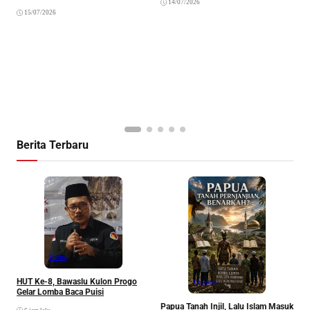
14/07/2026
Sebagai Sarana Dakwah Dan
B
15/07/2026
Silaturahim
S
d
Berita Terbaru
P
Berita
HUT Ke-8, Bawaslu Kulon Progo
Opinion
Gelar Lomba Baca Puisi
Papua Tanah Injil, Lalu Islam Masuk