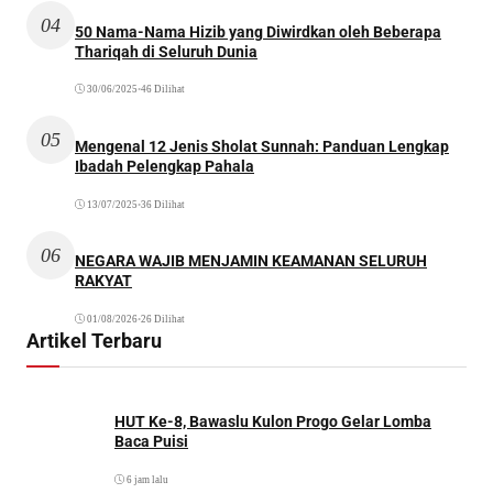
04
50 Nama-Nama Hizib yang Diwirdkan oleh Beberapa
Thariqah di Seluruh Dunia
30/06/2025
•
46 Dilihat
05
Mengenal 12 Jenis Sholat Sunnah: Panduan Lengkap
Ibadah Pelengkap Pahala
13/07/2025
•
36 Dilihat
06
NEGARA WAJIB MENJAMIN KEAMANAN SELURUH
RAKYAT
01/08/2026
•
26 Dilihat
Artikel Terbaru
HUT Ke-8, Bawaslu Kulon Progo Gelar Lomba
Baca Puisi
6 jam lalu