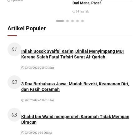
6 jam lalu
Dari Mana, Pace?
14 jam lalu
Artikel Populer
01
Inilah Sosok Syaiful Karim, Dinilai Menyimpang MUI
Karena Salah Fatal Tafsiri Surat Al-Qariah
22/05/2025
•
259 Dilihat
02
3 Doa Berbahasa Jawa: Mudah Rezeki, Keamanan Diri,
dan Fasih Ceramah
26/07/2025
•
136 Dilihat
03
Khalid bin Walid memperoleh Karomah Tidak Mempan
Diracun
02/09/2021
•
56 Dilihat