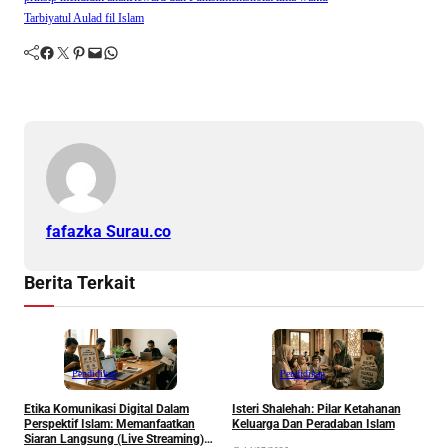
Tarbiyatul Aulad fil Islam
Facebook
Twitter
Pinterest
Mail
WhatsApp
fafazka Surau.co
Berita Terkait
Pendidikan
Pendidikan
Etika Komunikasi Digital Dalam
Isteri Shalehah: Pilar Ketahanan
A
Perspektif Islam: Memanfaatkan
Keluarga Dan Peradaban Islam
S
Siaran Langsung (Live Streaming)
A