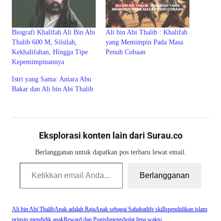
Biografi Khalifah Ali Bin Abi
Ali bin Abi Thalib : Khalifah
Thalib 600 M, Silsilah,
yang Memimpin Pada Masa
Kekhalifahan, Hingga Tipe
Penuh Cobaan
Kepemimpinannya
Istri yang Sama: Antara Abu
Bakar dan Ali bin Abi Thalib
Eksplorasi konten lain dari Surau.co
Berlangganan untuk dapatkan pos terbaru lewat email.
Ketikkan email Anda...
Berlangganan
Ali bin Abi Thalib
Anak adalah Raja
Anak sebagai Sahabat
life skills
pendidikan islam
prinsip mendidik anak
Reward dan Punishment
sholat lima waktu