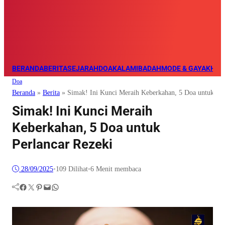
BERANDA
BERITA
SEJARAH
DOA
KALAM
IBADAH
MODE & GAYA
KHAZ
Doa
Beranda
»
Berita
»
Simak! Ini Kunci Meraih Keberkahan, 5 Doa untuk Per
Simak! Ini Kunci Meraih
Keberkahan, 5 Doa untuk
Perlancar Rezeki
28/09/2025
•
109
Dilihat
•
6 Menit membaca
Facebook
Twitter
Pinterest
Mail
WhatsApp