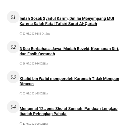
01
Inilah Sosok Syaiful Karim, Dinilai Menyimpang MUI
Karena Salah Fatal Tafsiri Surat Al-Qariah
22/05/2025
•
189 Dilihat
02
3 Doa Berbahasa Jawa: Mudah Rezeki, Keamanan Diri,
dan Fasih Ceramah
26/07/2025
•
86 Dilihat
03
Khalid bin Walid memperoleh Karomah Tidak Mempan
Diracun
02/09/2021
•
35 Dilihat
04
Mengenal 12 Jenis Sholat Sunnah: Panduan Lengkap
Ibadah Pelengkap Pahala
13/07/2025
•
29 Dilihat