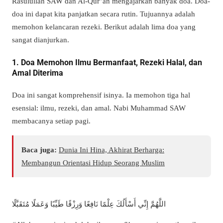
Rasulullah SAW dan Al-Qur’an mengajarkan banyak doa. Doa-
doa ini dapat kita panjatkan secara rutin. Tujuannya adalah
memohon kelancaran rezeki. Berikut adalah lima doa yang
sangat dianjurkan.
1. Doa Memohon Ilmu Bermanfaat, Rezeki Halal, dan
Amal Diterima
Doa ini sangat komprehensif isinya. Ia memohon tiga hal
esensial: ilmu, rezeki, dan amal. Nabi Muhammad SAW
membacanya setiap pagi.
Baca juga:
Dunia Ini Hina, Akhirat Berharga:
Membangun Orientasi Hidup Seorang Muslim
اللَّهُمَّ إِنِّي أَسْأَلُكَ عِلْمًا نَافِعًا وَرِزْقًا طَيِّبًا وَعَمَلًا مُتَقَبَّلًا