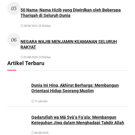
05
50 Nama-Nama Hizib yang Diwirdkan oleh Beberapa
Thariqah di Seluruh Dunia
30/06/2025
•
29 Dilihat
06
NEGARA WAJIB MENJAMIN KEAMANAN SELURUH
RAKYAT
01/08/2026
•
24 Dilihat
Artikel Terbaru
Dunia Ini Hina, Akhirat Berharga: Membangun
Orientasi Hidup Seorang Muslim
11 jam lalu
Qadarullah wa Mā Syā’a Fa’ala: Membangun
Keteguhan Jiwa dalam Menghadapi Takdir Allah
06/08/2026