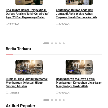
Doa
Doa
Doa Taubat Dalam Perspektif Al-
Keutamaan Berdoa pada Hari
Qur’an: Analisis Tafsir Qs. Al-a’raf
Jum’at di Akhir Waktu Ashar:
D
Ayat 23 Dan Urgensinya Dalam
Tinjauan Ilmiah Berdasarkan Al-
Pembinaan Spiritual Seorang
Qur’an dan Sunnah
08/07/2026
26/06/2026
Muslim
Berita Terbaru
Khazanah
Ibadah
Dunia Ini Hina, Akhirat Berharga:
Qadarullah wa Mā Syā’a Fa’ala:
K
Membangun Orientasi Hidup
Membangun Keteguhan Jiwa dalam
Seorang Muslim
Menghadapi Takdir Allah
11 jam lalu
06/08/2026
Artikel Populer